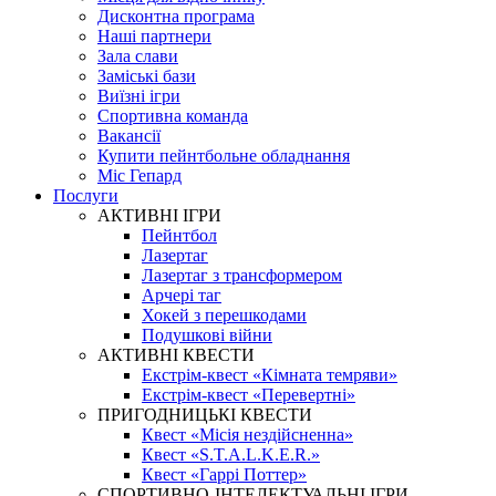
Дисконтна програма
Наші партнери
Зала слави
Заміські бази
Виїзні ігри
Спортивна команда
Вакансії
Купити пейнтбольне обладнання
Міс Гепард
Послуги
АКТИВНІ ІГРИ
Пейнтбол
Лазертаг
Лазертаг з трансформером
Арчері таг
Хокей з перешкодами
Подушкові війни
АКТИВНІ КВЕСТИ
Екстрім-квест «Кімната темряви»
Екстрім-квест «Перевертні»
ПРИГОДНИЦЬКІ КВЕСТИ
Квест «Місія нездійсненна»
Квест «S.T.A.L.K.E.R.»
Квест «Гаррі Поттер»
СПОРТИВНО-ІНТЕЛЕКТУАЛЬНІ ІГРИ