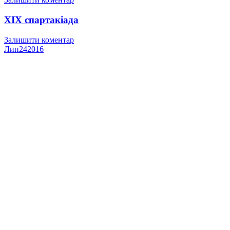
XIX спартакіада
Залишити коментар
Лип
24
2016