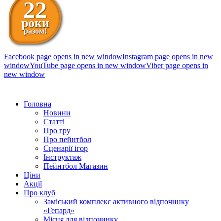
22
роки
разом!
Facebook page opens in new window
Instagram page opens in new
window
YouTube page opens in new window
Viber page opens in
new window
098 111-99-11
Головна
Новини
Статті
Про гру
Про пейнтбол
Сценарії ігор
Інструктаж
Пейнтбол Магазин
Ціни
Акції
Про клуб
Заміський комплекс активного відпочинку
«Гепард»
Місця для відпочинку