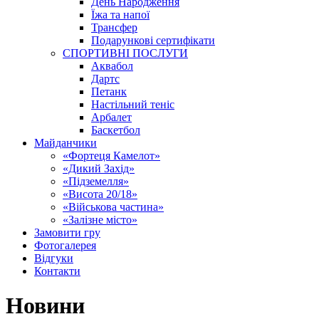
День Народження
Їжа та напої
Трансфер
Подарункові сертифікати
СПОРТИВНІ ПОСЛУГИ
Аквабол
Дартс
Петанк
Настільний теніс
Арбалет
Баскетбол
Майданчики
«Фортеця Камелот»
«Дикий Захід»
«Підземелля»
«Висота 20/18»
«Військова частина»
«Залізне місто»
Замовити гру
Фотогалерея
Відгуки
Контакти
Новини