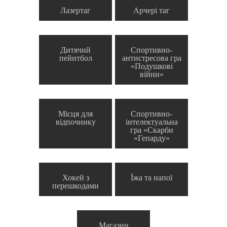
Лазертаг
Арчері таг
Дитячий
Спортивно-
пейнтбол
антистресова гра
«Подушкові
війни»
Місця для
Спортивно-
відпочинку
інтелектуальна
гра «Скарби
«Гепарду»
Хокей з
Їжа та напої
перешкодами
Магазин