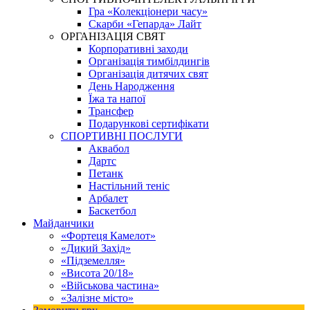
Гра «Колекціонери часу»
Скарби «Гепарда» Лайт
ОРГАНІЗАЦІЯ СВЯТ
Корпоративні заходи
Організація тимбілдингів
Організація дитячих свят
День Народження
Їжа та напої
Трансфер
Подарункові сертифікати
СПОРТИВНІ ПОСЛУГИ
Аквабол
Дартс
Петанк
Настільний теніс
Арбалет
Баскетбол
Майданчики
«Фортеця Камелот»
«Дикий Захід»
«Підземелля»
«Висота 20/18»
«Військова частина»
«Залізне місто»