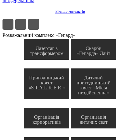
info@gepard.ua
Більше контактів
Розважальний комплекс «Гепард»
Лазертаг з
Скарби
трансформером
«Гепарда» Лайт
Пригодницький
Дитячий
квест
пригодницький
«S.T.A.L.K.E.R.»
квест «Місія
нездійсненна»
Організація
Організація
корпоративів
дитячих свят