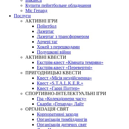
Вакансії
Купити пейнтбольне обладнання
Міс Гепард
Послуги
АКТИВНІ ІГРИ
Пейнтбол
Лазертаг
Лазертаг з трансформером
Арчері таг
Хокей з перешкодами
Подушкові війни
АКТИВНІ КВЕСТИ
Екстрім-квест «Кімната темряви»
Екстрім-квест «Перевертні»
ПРИГОДНИЦЬКІ КВЕСТИ
Квест «Місія нездійсненна»
Квест «S.T.A.L.K.E.R.»
Квест «Гаррі Поттер»
СПОРТИВНО-ІНТЕЛЕКТУАЛЬНІ ІГРИ
Гра «Колекціонери часу»
Скарби «Гепарда» Лайт
ОРГАНІЗАЦІЯ СВЯТ
Корпоративні заходи
Організація тимбілдингів
Організація дитячих свят