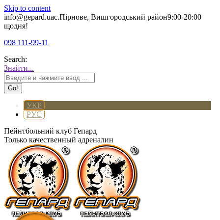
Skip to content
info@gepard.ua
с.Пірнове, Вишгородський район
9:00-20:00
щодня!
098 111-99-11
Search:
Знайти...
УКР
РУС
Пейнтбольний клуб Гепард
Только качественный адреналин