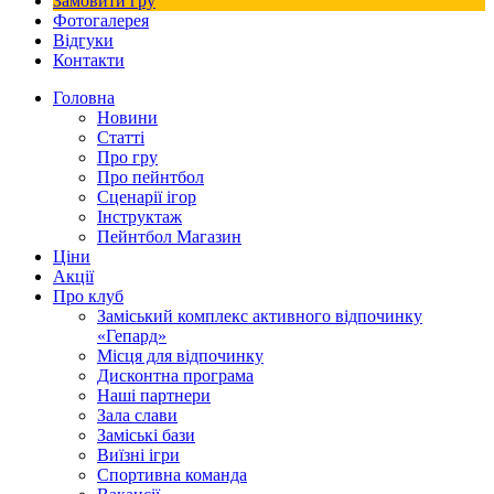
Замовити гру
Фотогалерея
Відгуки
Контакти
Головна
Новини
Статті
Про гру
Про пейнтбол
Сценарії ігор
Інструктаж
Пейнтбол Магазин
Ціни
Акції
Про клуб
Заміський комплекс активного відпочинку
«Гепард»
Місця для відпочинку
Дисконтна програма
Наші партнери
Зала слави
Заміські бази
Виїзні ігри
Спортивна команда