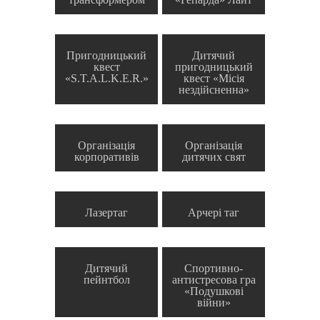
Пригодницький
Дитячий
квест
пригодницький
«S.T.A.L.K.E.R.»
квест «Місія
нездійсненна»
Організація
Організація
корпоративів
дитячих свят
Лазертаг
Арчері таг
Дитячий
Спортивно-
пейнтбол
антистресова гра
«Подушкові
війни»