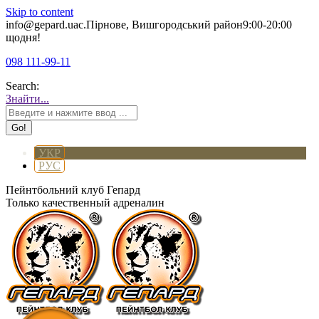
Skip to content
info@gepard.ua
с.Пірнове, Вишгородський район
9:00-20:00
щодня!
098 111-99-11
Search:
Знайти...
УКР
РУС
Пейнтбольний клуб Гепард
Только качественный адреналин