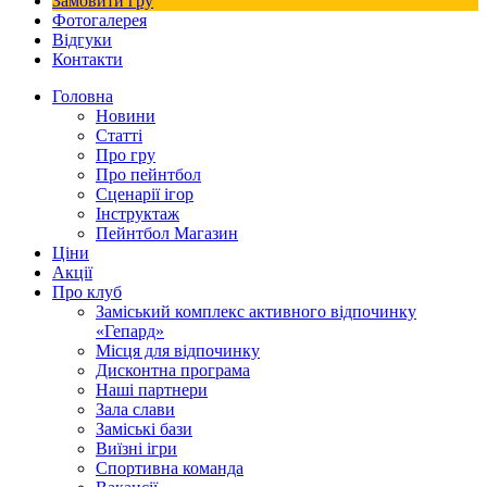
Замовити гру
Фотогалерея
Відгуки
Контакти
Головна
Новини
Статті
Про гру
Про пейнтбол
Сценарії ігор
Інструктаж
Пейнтбол Магазин
Ціни
Акції
Про клуб
Заміський комплекс активного відпочинку
«Гепард»
Місця для відпочинку
Дисконтна програма
Наші партнери
Зала слави
Заміські бази
Виїзні ігри
Спортивна команда