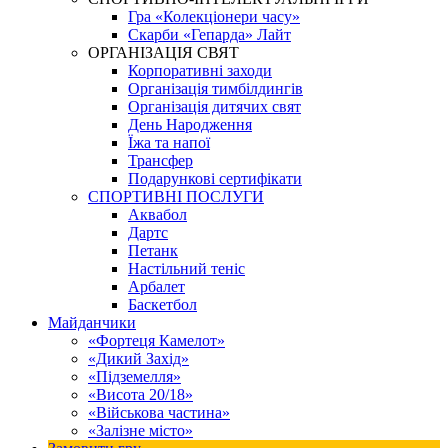
Гра «Колекціонери часу»
Скарби «Гепарда» Лайт
ОРГАНІЗАЦІЯ СВЯТ
Корпоративні заходи
Організація тимбілдингів
Організація дитячих свят
День Народження
Їжа та напої
Трансфер
Подарункові сертифікати
СПОРТИВНІ ПОСЛУГИ
Аквабол
Дартс
Петанк
Настільний теніс
Арбалет
Баскетбол
Майданчики
«Фортеця Камелот»
«Дикий Захід»
«Підземелля»
«Висота 20/18»
«Військова частина»
«Залізне місто»