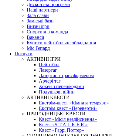
Дисконтна програма
Наші партнери
Зала слави
Заміські бази
Виїзні ігри
Спортивна команда
Вакансії
Купити пейнтбольне обладнання
Міс Гепард
Послуги
АКТИВНІ ІГРИ
Пейнтбол
Лазертаг
Лазертаг з трансформером
Арчері таг
Хокей з перешкодами
Подушкові війни
АКТИВНІ КВЕСТИ
Екстрім-квест «Кімната темряви»
Екстрім-квест «Перевертні»
ПРИГОДНИЦЬКІ КВЕСТИ
Квест «Місія нездійсненна»
Квест «S.T.A.L.K.E.R.»
Квест «Гаррі Поттер»
СПОРТИВНО-ІНТЕЛЕКТУАЛЬНІ ІГРИ