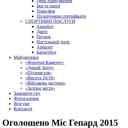
День Народження
Їжа та напої
Трансфер
Подарункові сертифікати
СПОРТИВНІ ПОСЛУГИ
Аквабол
Дартс
Петанк
Настільний теніс
Арбалет
Баскетбол
Майданчики
«Фортеця Камелот»
«Дикий Захід»
«Підземелля»
«Висота 20/18»
«Військова частина»
«Залізне місто»
Замовити гру
Фотогалерея
Відгуки
Контакти
Оголошено Міс Гепард 2015