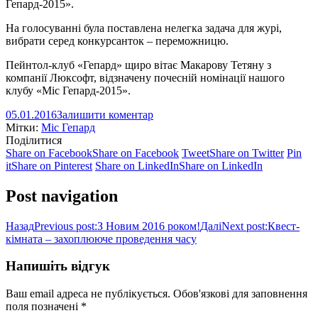
Гепард-2015».
На голосуванні була поставлена нелегка задача для журі,
вибрати серед конкурсанток – переможницю.
Пейнтол-клуб «Гепард» щиро вітає Макарову Тетяну з
компанії Люксофт, відзначену почесній номінації нашого
клубу «Міс Гепард-2015».
05.01.2016
Залишити коментар
Мітки:
Міс Гепард
Поділитися
Share on Facebook
Share on Facebook
Tweet
Share on Twitter
Pin
it
Share on Pinterest
Share on LinkedIn
Share on LinkedIn
Post navigation
Назад
Previous post:
З Новим 2016 роком!
Далі
Next post:
Квест-
кімната – захоплююче проведення часу
Напишіть відгук
Ваш email адреса не публікується. Обов'язкові для заповнення
поля позначені
*