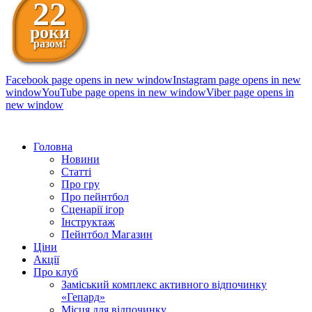
22
роки
разом!
Facebook page opens in new window
Instagram page opens in new
window
YouTube page opens in new window
Viber page opens in
new window
098 111-99-11
Головна
Новини
Статті
Про гру
Про пейнтбол
Сценарії ігор
Інструктаж
Пейнтбол Магазин
Ціни
Акції
Про клуб
Заміський комплекс активного відпочинку
«Гепард»
Місця для відпочинку