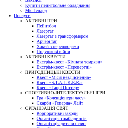
Вакансії
Купити пейнтбольне обладнання
Міс Гепард
Послуги
АКТИВНІ ІГРИ
Пейнтбол
Лазертаг
Лазертаг з трансформером
Арчері таг
Хокей з перешкодами
Подушкові війни
АКТИВНІ КВЕСТИ
Екстрім-квест «Кімната темряви»
Екстрім-квест «Перевертні»
ПРИГОДНИЦЬКІ КВЕСТИ
Квест «Місія нездійсненна»
Квест «S.T.A.L.K.E.R.»
Квест «Гаррі Поттер»
СПОРТИВНО-ІНТЕЛЕКТУАЛЬНІ ІГРИ
Гра «Колекціонери часу»
Скарби «Гепарда» Лайт
ОРГАНІЗАЦІЯ СВЯТ
Корпоративні заходи
Організація тимбілдингів
Організація дитячих свят