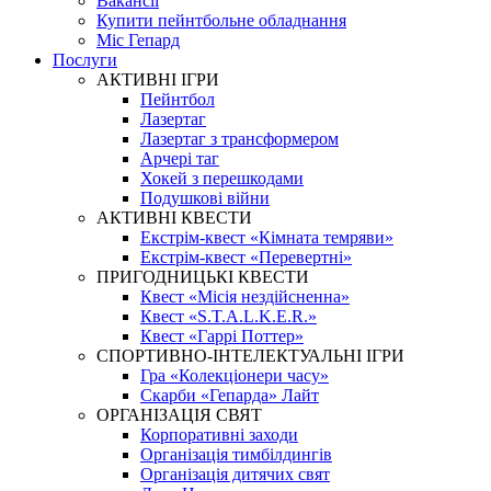
Вакансії
Купити пейнтбольне обладнання
Міс Гепард
Послуги
АКТИВНІ ІГРИ
Пейнтбол
Лазертаг
Лазертаг з трансформером
Арчері таг
Хокей з перешкодами
Подушкові війни
АКТИВНІ КВЕСТИ
Екстрім-квест «Кімната темряви»
Екстрім-квест «Перевертні»
ПРИГОДНИЦЬКІ КВЕСТИ
Квест «Місія нездійсненна»
Квест «S.T.A.L.K.E.R.»
Квест «Гаррі Поттер»
СПОРТИВНО-ІНТЕЛЕКТУАЛЬНІ ІГРИ
Гра «Колекціонери часу»
Скарби «Гепарда» Лайт
ОРГАНІЗАЦІЯ СВЯТ
Корпоративні заходи
Організація тимбілдингів
Організація дитячих свят