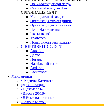
Гра «Колекціонери часу»
Скарби «Гепарда» Лайт
ОРГАНІЗАЦІЯ СВЯТ
Корпоративні заходи
Організація тимбілдингів
Організація дитячих свят
День Народження
Їжа та напої
Трансфер
Подарункові сертифікати
СПОРТИВНІ ПОСЛУГИ
Аквабол
Дартс
Петанк
Настільний теніс
Арбалет
Баскетбол
Майданчики
«Фортеця Камелот»
«Дикий Захід»
«Підземелля»
«Висота 20/18»
«Військова частина»
«Залізне місто»