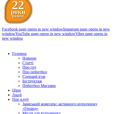
22
роки
разом!
Facebook page opens in new window
Instagram page opens in new
window
YouTube page opens in new window
Viber page opens in
new window
098 111-99-11
Головна
Новини
Статті
Про гру
Про пейнтбол
Сценарії ігор
Інструктаж
Пейнтбол Магазин
Ціни
Акції
Про клуб
Заміський комплекс активного відпочинку
«Гепард»
Місця для відпочинку