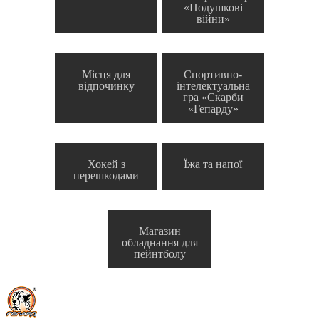
«Подушкові
війни»
Місця для
Спортивно-
відпочинку
інтелектуальна
гра «Скарби
«Гепарду»
Хокей з
Їжа та напої
перешкодами
Магазин
обладнання для
пейнтболу