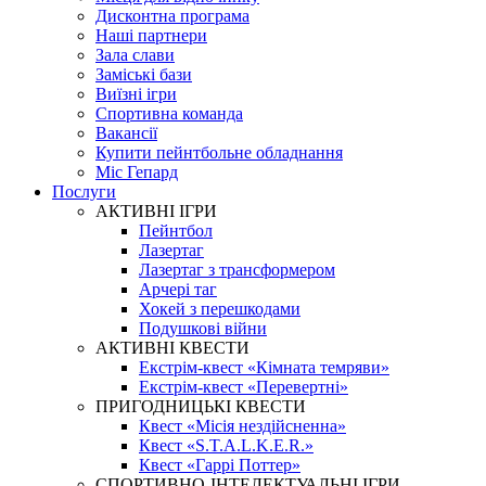
Дисконтна програма
Наші партнери
Зала слави
Заміські бази
Виїзні ігри
Спортивна команда
Вакансії
Купити пейнтбольне обладнання
Міс Гепард
Послуги
АКТИВНІ ІГРИ
Пейнтбол
Лазертаг
Лазертаг з трансформером
Арчері таг
Хокей з перешкодами
Подушкові війни
АКТИВНІ КВЕСТИ
Екстрім-квест «Кімната темряви»
Екстрім-квест «Перевертні»
ПРИГОДНИЦЬКІ КВЕСТИ
Квест «Місія нездійсненна»
Квест «S.T.A.L.K.E.R.»
Квест «Гаррі Поттер»
СПОРТИВНО-ІНТЕЛЕКТУАЛЬНІ ІГРИ