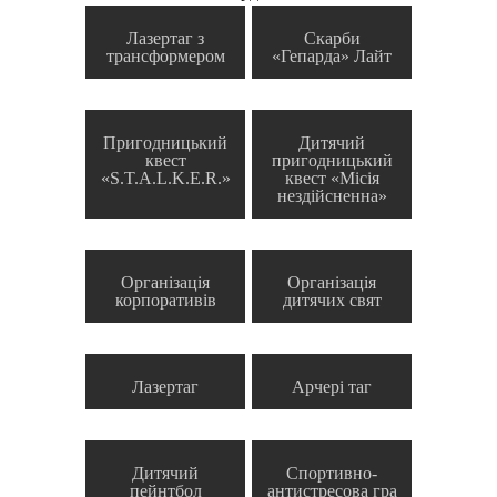
Лазертаг з
Скарби
трансформером
«Гепарда» Лайт
Пригодницький
Дитячий
квест
пригодницький
«S.T.A.L.K.E.R.»
квест «Місія
нездійсненна»
Організація
Організація
корпоративів
дитячих свят
Лазертаг
Арчері таг
Дитячий
Спортивно-
пейнтбол
антистресова гра