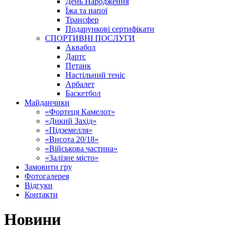
День Народження
Їжа та напої
Трансфер
Подарункові сертифікати
СПОРТИВНІ ПОСЛУГИ
Аквабол
Дартс
Петанк
Настільний теніс
Арбалет
Баскетбол
Майданчики
«Фортеця Камелот»
«Дикий Захід»
«Підземелля»
«Висота 20/18»
«Військова частина»
«Залізне місто»
Замовити гру
Фотогалерея
Відгуки
Контакти
Новини