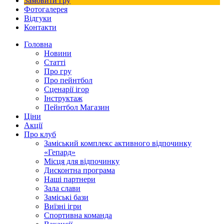
Замовити гру
Фотогалерея
Відгуки
Контакти
Головна
Новини
Статті
Про гру
Про пейнтбол
Сценарії ігор
Інструктаж
Пейнтбол Магазин
Ціни
Акції
Про клуб
Заміський комплекс активного відпочинку
«Гепард»
Місця для відпочинку
Дисконтна програма
Наші партнери
Зала слави
Заміські бази
Виїзні ігри
Спортивна команда