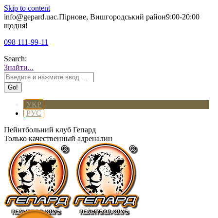
Skip to content
info@gepard.ua
с.Пірнове, Вишгородський район
9:00-20:00
щодня!
098 111-99-11
Search:
Знайти...
УКР
РУС
Пейнтбольний клуб Гепард
Только качественный адреналин