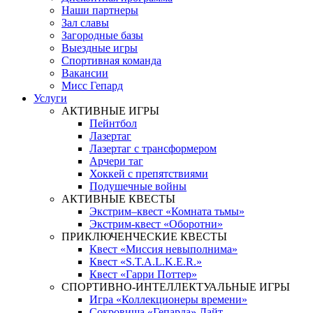
Наши партнеры
Зал славы
Загородные базы
Выездные игры
Спортивная команда
Вакансии
Мисс Гепард
Услуги
АКТИВНЫЕ ИГРЫ
Пейнтбол
Лазертаг
Лазертаг с трансформером
Арчери таг
Хоккей с препятствиями
Подушечные войны
АКТИВНЫЕ КВЕСТЫ
Экстрим–квест «Комната тьмы»
Экстрим-квест «Оборотни»
ПРИКЛЮЧЕНЧЕСКИЕ КВЕСТЫ
Квест «Миссия невыполнима»
Квест «S.T.A.L.K.E.R.»
Квест «Гарри Поттер»
СПОРТИВНО-ИНТЕЛЛЕКТУАЛЬНЫЕ ИГРЫ
Игра «Коллекционеры времени»
Сокровища «Гепарда» Лайт