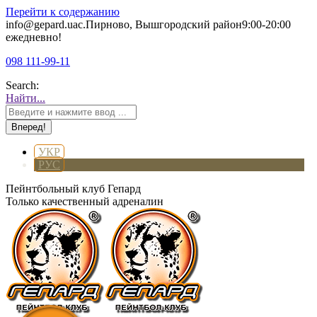
Перейти к содержанию
info@gepard.ua
с.Пирново, Вышгородский район
9:00-20:00
ежедневно!
098 111-99-11
Search:
Найти...
УКР
РУС
Пейнтбольный клуб Гепард
Только качественный адреналин