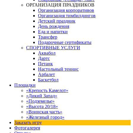
ОРГАНИЗАЦИЯ ПРАЗДНИКОВ
Организация корпоративов
Организация тимбилдингов
Детский праздник
День рождения
Еда и напитки
Трансфер
Подарочные сертификаты
СПОРТИВНЫЕ УСЛУГИ
Аквабол
Дартс
Петанк
Настольный теннис
Арбалет
Баскетбол
Площадки
«Крепость Камелот»
«Дикий Запад»
«Подземелье»
«Высота 20/18»
«Воинская часть»
«Железный город»
Заказать игру
Фотогалерея