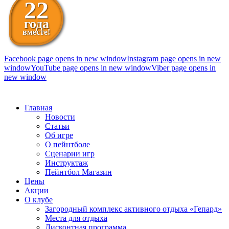
22
года
вместе!
Facebook page opens in new window
Instagram page opens in new
window
YouTube page opens in new window
Viber page opens in
new window
098 111-99-11
Главная
Новости
Статьи
Об игре
О пейнтболе
Сценарии игр
Инструктаж
Пейнтбол Магазин
Цены
Акции
О клубе
Загородный комплекс активного отдыха «Гепард»
Места для отдыха
Дисконтная программа