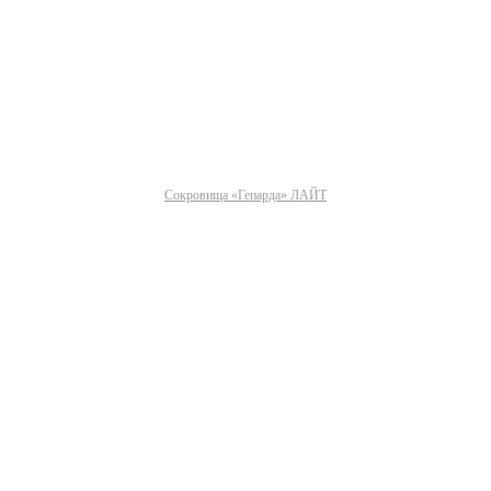
Сокровища «Гепарда» ЛАЙТ