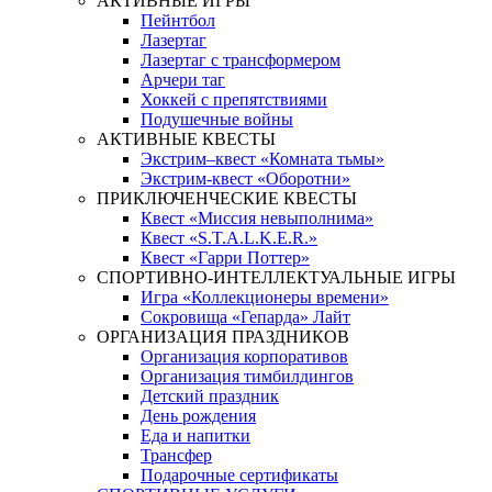
АКТИВНЫЕ ИГРЫ
Пейнтбол
Лазертаг
Лазертаг с трансформером
Арчери таг
Хоккей с препятствиями
Подушечные войны
АКТИВНЫЕ КВЕСТЫ
Экстрим–квест «Комната тьмы»
Экстрим-квест «Оборотни»
ПРИКЛЮЧЕНЧЕСКИЕ КВЕСТЫ
Квест «Миссия невыполнима»
Квест «S.T.A.L.K.E.R.»
Квест «Гарри Поттер»
СПОРТИВНО-ИНТЕЛЛЕКТУАЛЬНЫЕ ИГРЫ
Игра «Коллекционеры времени»
Сокровища «Гепарда» Лайт
ОРГАНИЗАЦИЯ ПРАЗДНИКОВ
Организация корпоративов
Организация тимбилдингов
Детский праздник
День рождения
Еда и напитки
Трансфер
Подарочные сертификаты