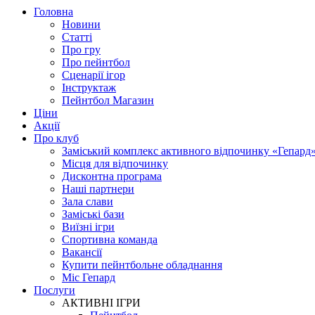
Головна
Новини
Статті
Про гру
Про пейнтбол
Сценарії ігор
Інструктаж
Пейнтбол Магазин
Ціни
Акції
Про клуб
Заміський комплекс активного відпочинку «Гепард
Місця для відпочинку
Дисконтна програма
Наші партнери
Зала слави
Заміські бази
Виїзні ігри
Спортивна команда
Вакансії
Купити пейнтбольне обладнання
Міс Гепард
Послуги
АКТИВНІ ІГРИ