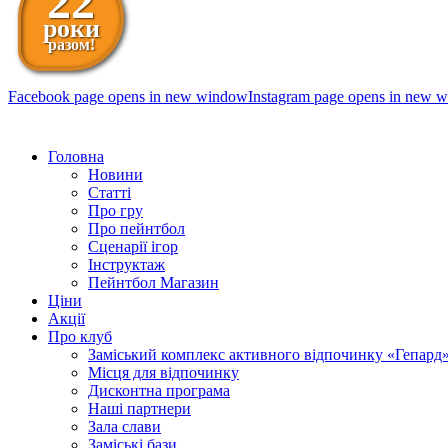
22
роки
разом!
Facebook page opens in new window
Instagram page opens in new 
098 111-99-11
Головна
Новини
Статті
Про гру
Про пейнтбол
Сценарії ігор
Інструктаж
Пейнтбол Магазин
Ціни
Акції
Про клуб
Заміський комплекс активного відпочинку «Гепард
Місця для відпочинку
Дисконтна програма
Наші партнери
Зала слави
Заміські бази