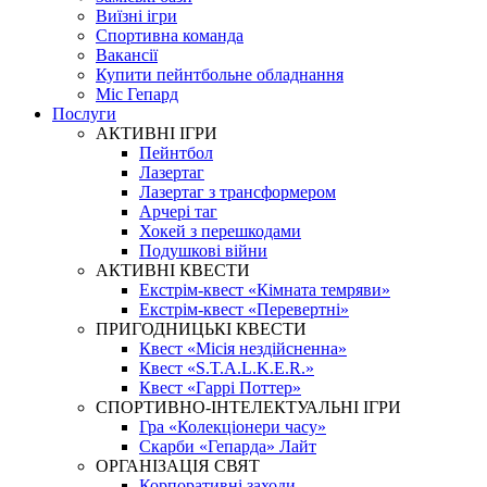
Виїзні ігри
Спортивна команда
Вакансії
Купити пейнтбольне обладнання
Міс Гепард
Послуги
АКТИВНІ ІГРИ
Пейнтбол
Лазертаг
Лазертаг з трансформером
Арчері таг
Хокей з перешкодами
Подушкові війни
АКТИВНІ КВЕСТИ
Екстрім-квест «Кімната темряви»
Екстрім-квест «Перевертні»
ПРИГОДНИЦЬКІ КВЕСТИ
Квест «Місія нездійсненна»
Квест «S.T.A.L.K.E.R.»
Квест «Гаррі Поттер»
СПОРТИВНО-ІНТЕЛЕКТУАЛЬНІ ІГРИ
Гра «Колекціонери часу»
Скарби «Гепарда» Лайт
ОРГАНІЗАЦІЯ СВЯТ
Корпоративні заходи