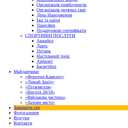
Організація тимбілдингів
Організація дитячих свят
День Народження
Їжа та напої
Трансфер
Подарункові сертифікати
СПОРТИВНІ ПОСЛУГИ
Аквабол
Дартс
Петанк
Настільний теніс
Арбалет
Баскетбол
Майданчики
«Фортеця Камелот»
«Дикий Захід»
«Підземелля»
«Висота 20/18»
«Військова частина»
«Залізне місто»
Замовити гру
Фотогалерея
Відгуки
Контакти