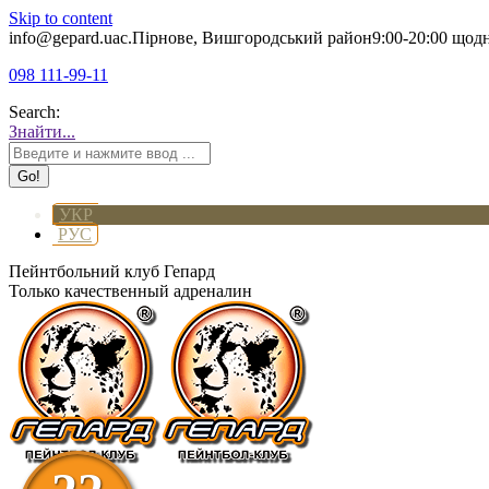
Skip to content
info@gepard.ua
с.Пірнове, Вишгородський район
9:00-20:00 щод
098 111-99-11
Search:
Знайти...
УКР
РУС
Пейнтбольний клуб Гепард
Только качественный адреналин