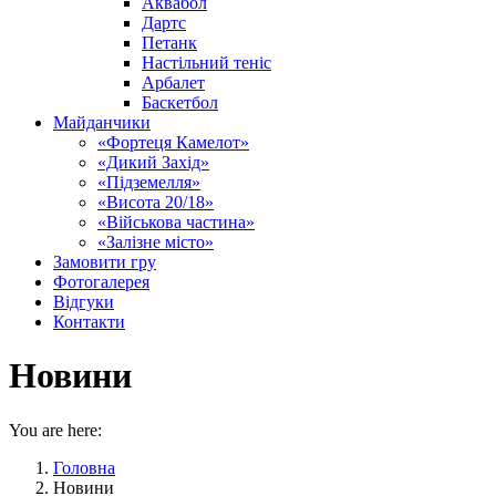
Аквабол
Дартс
Петанк
Настільний теніс
Арбалет
Баскетбол
Майданчики
«Фортеця Камелот»
«Дикий Захід»
«Підземелля»
«Висота 20/18»
«Військова частина»
«Залізне місто»
Замовити гру
Фотогалерея
Відгуки
Контакти
Новини
You are here:
Головна
Новини