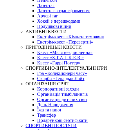
Пейнтбол
Лазертаг
Лазертаг з трансформером
Арчері таг
Хокей з перешкодами
Подушкові війни
АКТИВНІ КВЕСТИ
Екстрім-квест «Кімната темряви»
Екстрім-квест «Перевертні»
ПРИГОДНИЦЬКІ КВЕСТИ
Квест «Місія нездійсненна»
Квест «S.T.A.L.K.E.R.»
Квест «Гаррі Поттер»
СПОРТИВНО-ІНТЕЛЕКТУАЛЬНІ ІГРИ
Гра «Колекціонери часу»
Скарби «Гепарда» Лайт
ОРГАНІЗАЦІЯ СВЯТ
Корпоративні заходи
Організація тимбілдингів
Організація дитячих свят
День Народження
Їжа та напої
Трансфер
Подарункові сертифікати
СПОРТИВНІ ПОСЛУГИ