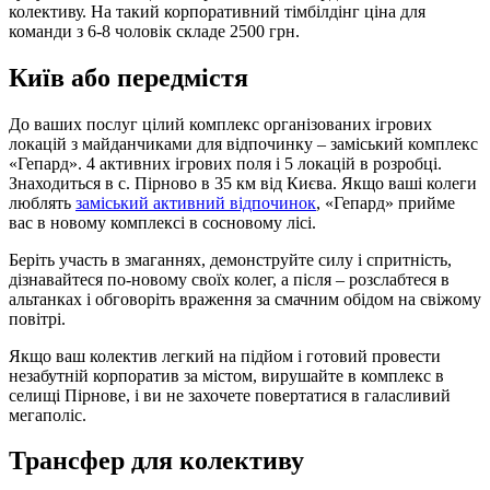
колективу. На такий корпоративний тімбілдінг ціна для
команди з 6-8 чоловік складе 2500 грн.
Київ або передмістя
До ваших послуг цілий комплекс організованих ігрових
локацій з майданчиками для відпочинку – заміський комплекс
«Гепард». 4 активних ігрових поля і 5 локацій в розробці.
Знаходиться в с. Пірново в 35 км від Києва. Якщо ваші колеги
люблять
заміський активний відпочинок
, «Гепард» прийме
вас в новому комплексі в сосновому лісі.
Беріть участь в змаганнях, демонструйте силу і спритність,
дізнавайтеся по-новому своїх колег, а після – розслабтеся в
альтанках і обговоріть враження за смачним обідом на свіжому
повітрі.
Якщо ваш колектив легкий на підйом і готовий провести
незабутній корпоратив за містом, вирушайте в комплекс в
селищі Пірнове, і ви не захочете повертатися в галасливий
мегаполіс.
Трансфер для колективу