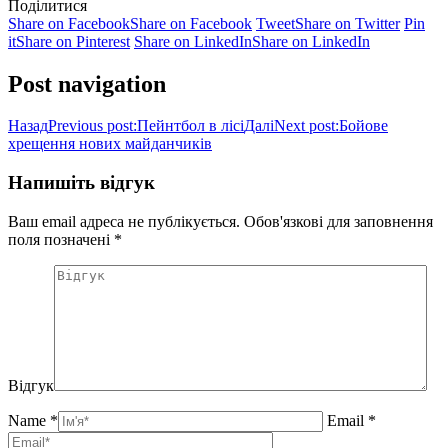
Поділитися
Share on Facebook
Share on Facebook
Tweet
Share on Twitter
Pin
it
Share on Pinterest
Share on LinkedIn
Share on LinkedIn
Post navigation
Назад
Previous post:
Пейнтбол в лісі
Далі
Next post:
Бойове
хрещення нових майданчиків
Напишіть відгук
Ваш email адреса не публікується. Обов'язкові для заповнення
поля позначені
*
Відгук
Name *
Email *