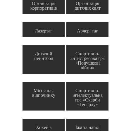
Організація
Організація
корпоративів
дитячих свят
Лазертаг
Арчері таг
Дитячий
Спортивно-
пейнтбол
антистресова гра
«Подушкові
війни»
Місця для
Спортивно-
відпочинку
інтелектуальна
гра «Скарби
«Гепарду»
Хокей з
Їжа та напої