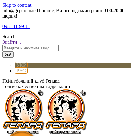
Skip to content
info@gepard.ua
с.Пірнове, Вишгородський район
9:00-20:00
щодня!
098 111-99-11
Search:
Знайти...
УКР
РУС
Пейнтбольний клуб Гепард
Только качественный адреналин