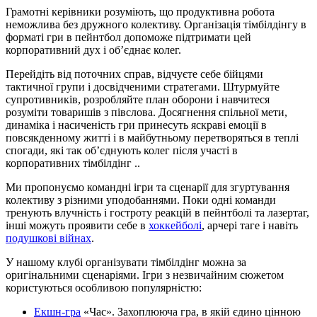
Грамотні керівники розуміють, що продуктивна робота
неможлива без дружного колективу. Організація тімбілдінгу в
форматі гри в пейнтбол допоможе підтримати цей
корпоративний дух і об’єднає колег.
Перейдіть від поточних справ, відчуєте себе бійцями
тактичної групи і досвідченими стратегами. Штурмуйте
супротивників, розробляйте план оборони і навчитеся
розуміти товаришів з півслова. Досягнення спільної мети,
динаміка і насиченість гри принесуть яскраві емоції в
повсякденному житті і в майбутньому перетворяться в теплі
спогади, які так об’єднують колег після участі в
корпоративних тімбілдінг ..
Ми пропонуємо командні ігри та сценарії для згуртування
колективу з різними уподобаннями. Поки одні команди
тренують влучність і гостроту реакцій в пейнтболі та лазертаг,
інші можуть проявити себе в
хоккейболі
, арчері таге і навіть
подушкові війнах
.
У нашому клубі організувати тімбілдінг можна за
оригінальними сценаріями. Ігри з незвичайним сюжетом
користуються особливою популярністю:
Екшн-гра
«Час». Захоплююча гра, в якій єдино цінною