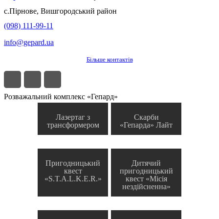
с.
Пірнове
,
Вишгородський район
(098) 111-99-11
info@gepard.ua
Більше контактів
Розважальний комплекс «Гепард»
Лазертаг з
Скарби
трансформером
«Гепарда» Лайт
Пригодницький
Дитячий
квест
пригодницький
«S.T.A.L.K.E.R.»
квест «Місія
нездійсненна»