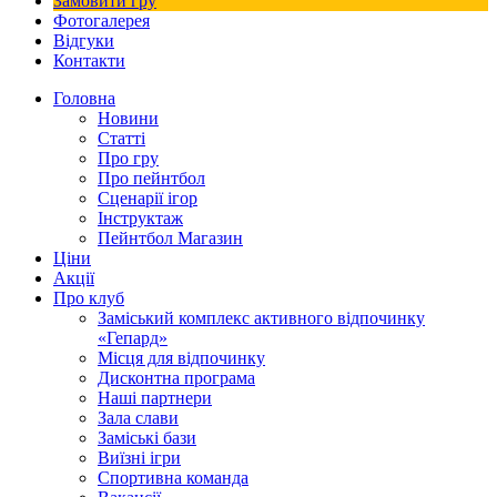
Замовити гру
Фотогалерея
Відгуки
Контакти
Головна
Новини
Статті
Про гру
Про пейнтбол
Сценарії ігор
Інструктаж
Пейнтбол Магазин
Ціни
Акції
Про клуб
Заміський комплекс активного відпочинку
«Гепард»
Місця для відпочинку
Дисконтна програма
Наші партнери
Зала слави
Заміські бази
Виїзні ігри
Спортивна команда