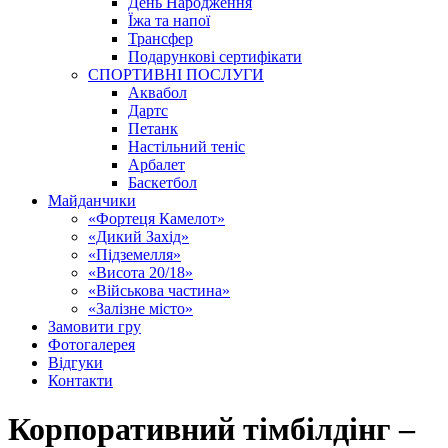
День Народження
Їжа та напої
Трансфер
Подарункові сертифікати
СПОРТИВНІ ПОСЛУГИ
Аквабол
Дартс
Петанк
Настільний теніс
Арбалет
Баскетбол
Майданчики
«Фортеця Камелот»
«Дикий Захід»
«Підземелля»
«Висота 20/18»
«Військова частина»
«Залізне місто»
Замовити гру
Фотогалерея
Відгуки
Контакти
Корпоративний тімбілдінг –