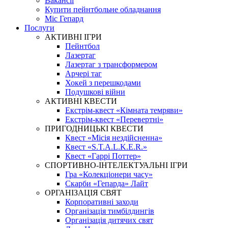
Вакансії
Купити пейнтбольне обладнання
Міс Гепард
Послуги
АКТИВНІ ІГРИ
Пейнтбол
Лазертаг
Лазертаг з трансформером
Арчері таг
Хокей з перешкодами
Подушкові війни
АКТИВНІ КВЕСТИ
Екстрім-квест «Кімната темряви»
Екстрім-квест «Перевертні»
ПРИГОДНИЦЬКІ КВЕСТИ
Квест «Місія нездійсненна»
Квест «S.T.A.L.K.E.R.»
Квест «Гаррі Поттер»
СПОРТИВНО-ІНТЕЛЕКТУАЛЬНІ ІГРИ
Гра «Колекціонери часу»
Скарби «Гепарда» Лайт
ОРГАНІЗАЦІЯ СВЯТ
Корпоративні заходи
Організація тимбілдингів
Організація дитячих свят