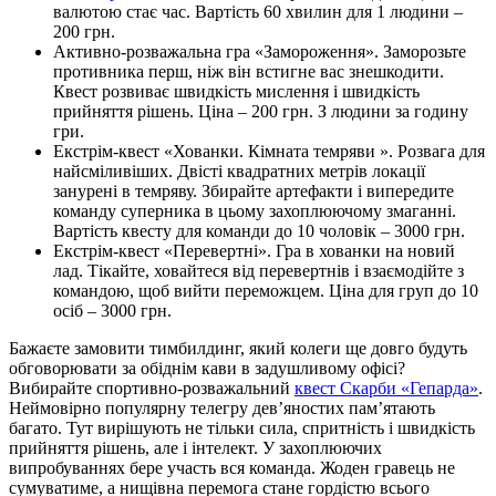
валютою стає час. Вартість 60 хвилин для 1 людини –
200 грн.
Активно-розважальна гра «Замороження». Заморозьте
противника перш, ніж він встигне вас знешкодити.
Квест розвиває швидкість мислення і швидкість
прийняття рішень. Ціна – 200 грн. З людини за годину
гри.
Екстрім-квест «Хованки. Кімната темряви ». Розвага для
найсміливіших. Двісті квадратних метрів локації
занурені в темряву. Збирайте артефакти і випередите
команду суперника в цьому захоплюючому змаганні.
Вартість квесту для команди до 10 чоловік – 3000 грн.
Екстрім-квест «Перевертні». Гра в хованки на новий
лад. Тікайте, ховайтеся від перевертнів і взаємодійте з
командою, щоб вийти переможцем. Ціна для груп до 10
осіб – 3000 грн.
Бажаєте замовити тимбилдинг, який колеги ще довго будуть
обговорювати за обіднім кави в задушливому офісі?
Вибирайте спортивно-розважальний
квест Скарби «Гепарда»
.
Неймовірно популярну телегру дев’яностих пам’ятають
багато. Тут вирішують не тільки сила, спритність і швидкість
прийняття рішень, але і інтелект. У захоплюючих
випробуваннях бере участь вся команда. Жоден гравець не
сумуватиме, а нищівна перемога стане гордістю всього