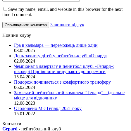
Save my name, email, and website in this browser for the next
time I comment.
Залишити відгук
Новини клубу
Гра в кальмара — переможець лише один
08.05.2025
День захисту дітей у пейнтбол-клубі «Гепард»
02.06.2024
Чемпіонат з лазертагу в пейнтбол-клубі «Гепард»:
школярі Пірнівщини вирушають до перемоги
15.04.2024
Подорож починається з комфортного трансферу
06.02.2024
Заміський пейнтбольний комплекс “Гепард” – ідеальне
місце для відпочинку
12.08.2023
Оголошено Міс Гепард 2021 року
15.01.2022
Контакти
Gepard
-
пейнтбольний клуб