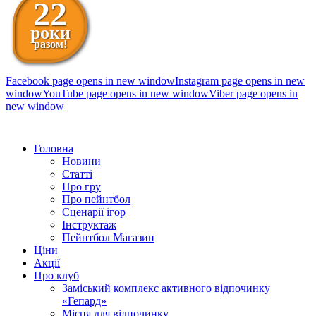
22
роки
разом!
Facebook page opens in new window
Instagram page opens in new
window
YouTube page opens in new window
Viber page opens in
new window
098 111-99-11
Головна
Новини
Статті
Про гру
Про пейнтбол
Сценарії ігор
Інструктаж
Пейнтбол Магазин
Ціни
Акції
Про клуб
Заміський комплекс активного відпочинку
«Гепард»
Місця для відпочинку