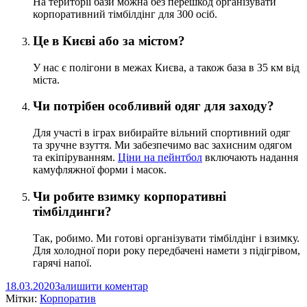
На території бази можна без перешкод організувати
корпоративний тімбілдінг для 300 осіб.
Це в Києві або за містом?
У нас є полігони в межах Києва, а також база в 35 км від
міста.
Чи потрібен особливий одяг для заходу?
Для участі в іграх вибирайте вільний спортивний одяг
та зручне взуття. Ми забезпечимо вас захисним одягом
та екіпіруванням.
Ціни на пейнтбол
включають надання
камуфляжної форми і масок.
Чи робите взимку корпоративні
тімбілдинги?
Так, робимо. Ми готові організувати тімбілдінг і взимку.
Для холодної пори року передбачені намети з підігрівом,
гарячі напої.
18.03.2020
Залишити коментар
Мітки:
Корпоратив