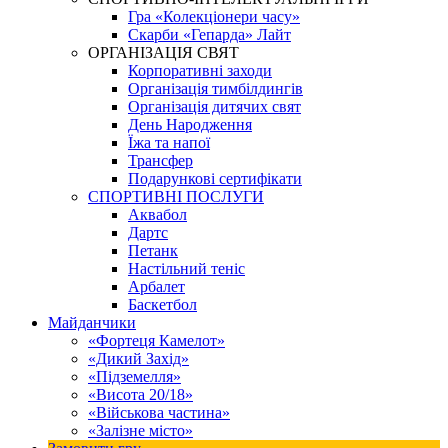
Гра «Колекціонери часу»
Скарби «Гепарда» Лайт
ОРГАНІЗАЦІЯ СВЯТ
Корпоративні заходи
Організація тимбілдингів
Організація дитячих свят
День Народження
Їжа та напої
Трансфер
Подарункові сертифікати
СПОРТИВНІ ПОСЛУГИ
Аквабол
Дартс
Петанк
Настільний теніс
Арбалет
Баскетбол
Майданчики
«Фортеця Камелот»
«Дикий Захід»
«Підземелля»
«Висота 20/18»
«Військова частина»
«Залізне місто»