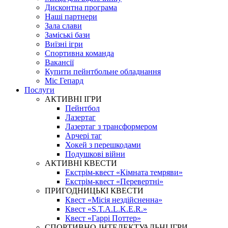
Дисконтна програма
Наші партнери
Зала слави
Заміські бази
Виїзні ігри
Спортивна команда
Вакансії
Купити пейнтбольне обладнання
Міс Гепард
Послуги
АКТИВНІ ІГРИ
Пейнтбол
Лазертаг
Лазертаг з трансформером
Арчері таг
Хокей з перешкодами
Подушкові війни
АКТИВНІ КВЕСТИ
Екстрім-квест «Кімната темряви»
Екстрім-квест «Перевертні»
ПРИГОДНИЦЬКІ КВЕСТИ
Квест «Місія нездійсненна»
Квест «S.T.A.L.K.E.R.»
Квест «Гаррі Поттер»
СПОРТИВНО-ІНТЕЛЕКТУАЛЬНІ ІГРИ