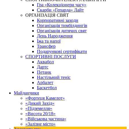
Гра «Колекціонери часу»
Скарби «Гепарда» Лайт
ОРГАНІЗАЦІЯ СВЯТ
Корпоративні заходи
Організація тимбілдингів
Організація дитячих свят
День Народження
Їжа та напої
Трансфер
Подарункові сертифікати
СПОРТИВНІ ПОСЛУГИ
Аквабол
Дартс
Петанк
Настільний теніс
Арбалет
Баскетбол
Майданчики
«Фортеця Камелот»
«Дикий Захід»
«Підземелля»
«Висота 20/18»
«Військова частина»
«Залізне місто»