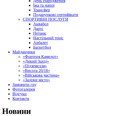
День Народження
Їжа та напої
Трансфер
Подарункові сертифікати
СПОРТИВНІ ПОСЛУГИ
Аквабол
Дартс
Петанк
Настільний теніс
Арбалет
Баскетбол
Майданчики
«Фортеця Камелот»
«Дикий Захід»
«Підземелля»
«Висота 20/18»
«Військова частина»
«Залізне місто»
Замовити гру
Фотогалерея
Відгуки
Контакти
Новини