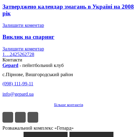
Затверджено календар змагань в Україні на 2008
рік
Залишити коментар
Виклик на спаринг
Залишити коментар
1
…
24
25
26
27
28
Контакти
Gepard
-
пейнтбольний клуб
с.
Пірнове
,
Вишгородський район
(098) 111-99-11
info@gepard.ua
Більше контактів
Розважальний комплекс «Гепард»