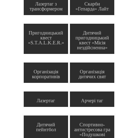
Лазертаг з
Скарби
трансформером
«Гепарда» Лайт
Пригодницький
Дитячий
квест
пригодницький
«S.T.A.L.K.E.R.»
квест «Місія
нездійсненна»
Організація
Організація
корпоративів
дитячих свят
Лазертаг
Арчері таг
Дитячий
Спортивно-
пейнтбол
антистресова гра
«Подушкові