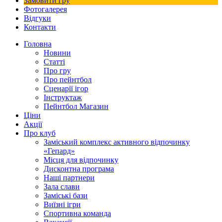
Замовити гру
Фотогалерея
Відгуки
Контакти
Головна
Новини
Статті
Про гру
Про пейнтбол
Сценарії ігор
Інструктаж
Пейнтбол Магазин
Ціни
Акції
Про клуб
Заміський комплекс активного відпочинку
«Гепард»
Місця для відпочинку
Дисконтна програма
Наші партнери
Зала слави
Заміські бази
Виїзні ігри
Спортивна команда