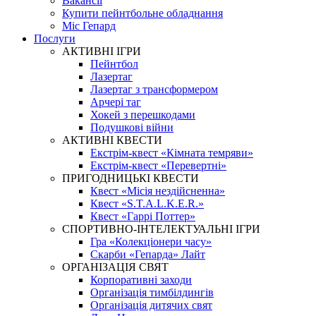
Вакансії
Купити пейнтбольне обладнання
Міс Гепард
Послуги
АКТИВНІ ІГРИ
Пейнтбол
Лазертаг
Лазертаг з трансформером
Арчері таг
Хокей з перешкодами
Подушкові війни
АКТИВНІ КВЕСТИ
Екстрім-квест «Кімната темряви»
Екстрім-квест «Перевертні»
ПРИГОДНИЦЬКІ КВЕСТИ
Квест «Місія нездійсненна»
Квест «S.T.A.L.K.E.R.»
Квест «Гаррі Поттер»
СПОРТИВНО-ІНТЕЛЕКТУАЛЬНІ ІГРИ
Гра «Колекціонери часу»
Скарби «Гепарда» Лайт
ОРГАНІЗАЦІЯ СВЯТ
Корпоративні заходи
Організація тимбілдингів
Організація дитячих свят