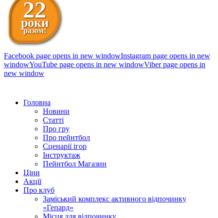
22
роки
разом!
Facebook page opens in new window
Instagram page opens in new
window
YouTube page opens in new window
Viber page opens in
new window
098 111-99-11
Головна
Новини
Статті
Про гру
Про пейнтбол
Сценарії ігор
Інструктаж
Пейнтбол Магазин
Ціни
Акції
Про клуб
Заміський комплекс активного відпочинку
«Гепард»
Місця для відпочинку