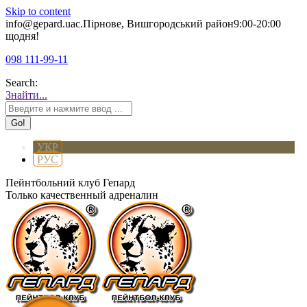
Skip to content
info@gepard.ua
с.Пірнове, Вишгородський район
9:00-20:00
щодня!
098 111-99-11
Search:
Знайти...
УКР
РУС
Пейнтбольний клуб Гепард
Только качественный адреналин