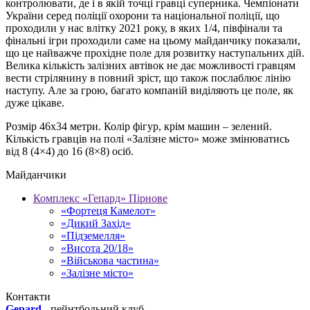
контролювати, де і в якій точці гравці суперника. Чемпіонати
України серед поліції охорони та національної поліції, що
проходили у нас влітку 2021 року, в яких 1/4, півфінали та
фінальні ігри проходили саме на цьому майданчику показали,
що це найважче прохідне поле для розвитку наступальних дій.
Велика кількість залізних автівок не дає можливості гравцям
вести стрілянину в повний зріст, що також послаблює лінію
наступу. Але за грою, багато компаній виділяють це поле, як
дуже цікаве.
Розмір 46х34 метри. Колір фігур, крім машин – зелений.
Кількість гравців на полі «Залізне місто» може змінюватись
від 8 (4×4) до 16 (8×8) осіб.
Майданчики
Комплекс «Гепард» Пірнове
«Фортеця Камелот»
«Дикий Захід»
«Підземелля»
«Висота 20/18»
«Військова частина»
«Залізне місто»
Контакти
Gepard
-
пейнтбольний клуб