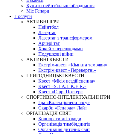
Вакансії
Купити пейнтбольне обладнання
Міс Гепард
Послуги
АКТИВНІ ІГРИ
Пейнтбол
Лазертаг
Лазертаг з трансформером
Арчері таг
Хокей з перешкодами
Подушкові війни
АКТИВНІ КВЕСТИ
Екстрім-квест «Кімната темряви»
Екстрім-квест «Перевертні»
ПРИГОДНИЦЬКІ КВЕСТИ
Квест «Місія нездійсненна»
Квест «S.T.A.L.K.E.R.»
Квест «Гаррі Поттер»
СПОРТИВНО-ІНТЕЛЕКТУАЛЬНІ ІГРИ
Гра «Колекціонери часу»
Скарби «Гепарда» Лайт
ОРГАНІЗАЦІЯ СВЯТ
Корпоративні заходи
Організація тимбілдингів
Організація дитячих свят