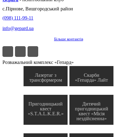
с.
Пірнове
,
Вишгородський район
(098) 111-99-11
info@gepard.ua
Більше контактів
Розважальний комплекс «Гепард»
Лазертаг з
Скарби
трансформером
«Гепарда» Лайт
Пригодницький
Дитячий
квест
пригодницький
«S.T.A.L.K.E.R.»
квест «Місія
нездійсненна»