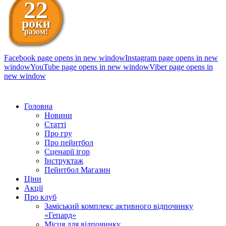
22
роки
разом!
Facebook page opens in new window
Instagram page opens in new
window
YouTube page opens in new window
Viber page opens in
new window
098 111-99-11
Головна
Новини
Статті
Про гру
Про пейнтбол
Сценарії ігор
Інструктаж
Пейнтбол Магазин
Ціни
Акції
Про клуб
Заміський комплекс активного відпочинку
«Гепард»
Місця для відпочинку