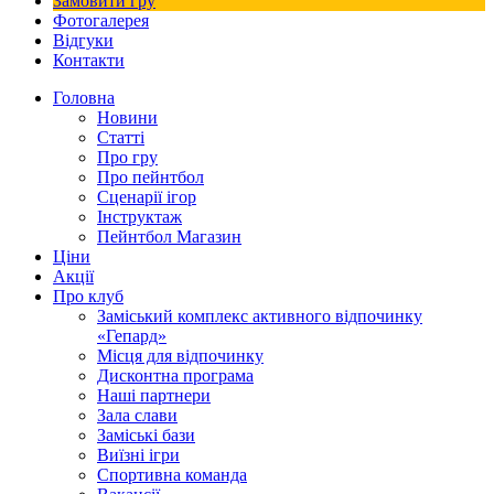
Замовити гру
Фотогалерея
Відгуки
Контакти
Головна
Новини
Статті
Про гру
Про пейнтбол
Сценарії ігор
Інструктаж
Пейнтбол Магазин
Ціни
Акції
Про клуб
Заміський комплекс активного відпочинку
«Гепард»
Місця для відпочинку
Дисконтна програма
Наші партнери
Зала слави
Заміські бази
Виїзні ігри
Спортивна команда