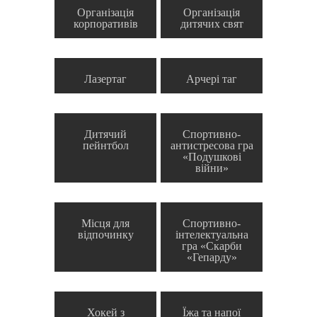
Організація
Організація
корпоративів
дитячих свят
Лазертаг
Арчері таг
Дитячий
Спортивно-
пейнтбол
антистресова гра
«Подушкові
війни»
Місця для
Спортивно-
відпочинку
інтелектуальна
гра «Скарби
«Гепарду»
Хокей з
Їжа та напої