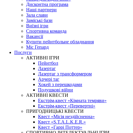
Дисконтна програма
Наші партнери
Зала слави
Заміські бази
Виїзні ігри
Спортивна команда
Вакансії
Купити пейнтбольне обладнання
Міс Гепард
Послуги
АКТИВНІ ІГРИ
Пейнтбол
Лазертаг
Лазертаг з трансформером
Арчері таг
Хокей з перешкодами
Подушкові війни
АКТИВНІ КВЕСТИ
Екстрім-квест «Кімната темряви»
Екстрім-квест «Перевертні»
ПРИГОДНИЦЬКІ КВЕСТИ
Квест «Місія нездійсненна»
Квест «S.T.A.L.K.E.R.»
Квест «Гаррі Поттер»
СПОРТИВНО-ІНТЕЛЕКТУАЛЬНІ ІГРИ