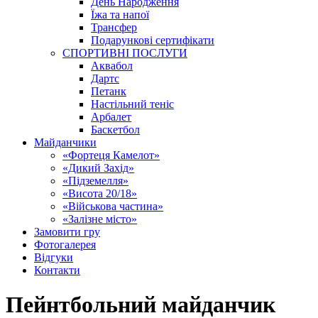
День Народження
Їжа та напої
Трансфер
Подарункові сертифікати
СПОРТИВНІ ПОСЛУГИ
Аквабол
Дартс
Петанк
Настільний теніс
Арбалет
Баскетбол
Майданчики
«Фортеця Камелот»
«Дикий Захід»
«Підземелля»
«Висота 20/18»
«Військова частина»
«Залізне місто»
Замовити гру
Фотогалерея
Відгуки
Контакти
Пейнтбольний майданчик