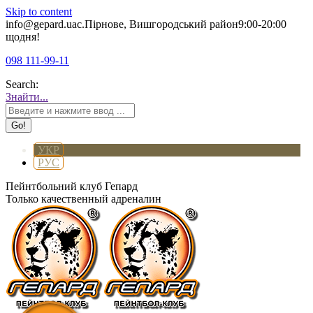
Skip to content
info@gepard.ua
с.Пірнове, Вишгородський район
9:00-20:00
щодня!
098 111-99-11
Search:
Знайти...
УКР
РУС
Пейнтбольний клуб Гепард
Только качественный адреналин