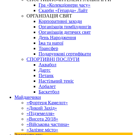
Гра «Колекціонери часу»
Скарби «Гепарда» Лайт
ОРГАНІЗАЦІЯ СВЯТ
Корпоративні заходи
Організація тимбілдингів
Організація дитячих свят
День Народження
Їжа та напої
Трансфер
Подарункові сертифікати
СПОРТИВНІ ПОСЛУГИ
Аквабол
Дартс
Петанк
Настільний теніс
Арбалет
Баскетбол
Майданчики
«Фортеця Камелот»
«Дикий Захід»
«Підземелля»
«Висота 20/18»
«Військова частина»
«Залізне місто»