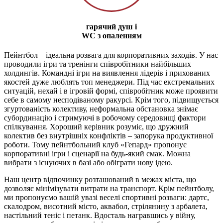
гарячий душ і
WC з опаленням
Пейнтбол – ідеальна розвага для корпоративних заходів. У нас
проводили ігри та тренінги співробітники найбільших
холдингів. Командні ігри на виявлення лідерів і прихованих
якостей дуже люблять топ менеджери. Під час екстремальних
ситуацій, нехай і в ігровій формі, співробітник може проявити
себе в самому несподіваному ракурсі. Крім того, підвищується
згуртованість колективу, неформальна обстановка знімає
субординацію і стримуючі в робочому середовищі фактори
спілкування. Хороший керівник розуміє, що дружний
колектив без внутрішніх конфліктів – запорука продуктивної
роботи. Тому пейнтбольний клуб «Гепард» пропонує
корпоративні ігри і сценарії на будь-який смак. Можна
вибрати з існуючих в базі або обіграти нову ідею.
Наш центр відпочинку розташований в межах міста, що
дозволяє мінімізувати витрати на транспорт. Крім пейнтболу,
ми пропонуємо вашій увазі веселі спортивні розваги: дартс,
скалодром, висотний місто, аквабол, стрілянину з арбалета,
настільний теніс і петанк. Вдосталь награвшись у війну,