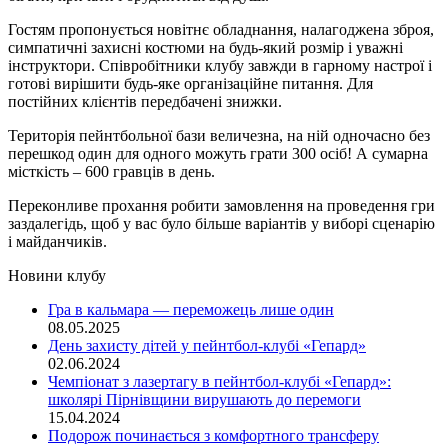
Гостям пропонується новітнє обладнання, налагоджена зброя,
симпатичні захисні костюми на будь-який розмір і уважні
інструктори. Співробітники клубу завжди в гарному настрої і
готові вирішити будь-яке організаційне питання. Для
постійних клієнтів передбачені знижки.
Територія пейнтбольної бази величезна, на ній одночасно без
перешкод один для одного можуть грати 300 осіб! А сумарна
місткість – 600 гравців в день.
Переконливе прохання робити замовлення на проведення гри
заздалегідь, щоб у вас було більше варіантів у виборі сценарію
і майданчиків.
Новини клубу
Гра в кальмара — переможець лише один
08.05.2025
День захисту дітей у пейнтбол-клубі «Гепард»
02.06.2024
Чемпіонат з лазертагу в пейнтбол-клубі «Гепард»:
школярі Пірнівщини вирушають до перемоги
15.04.2024
Подорож починається з комфортного трансферу