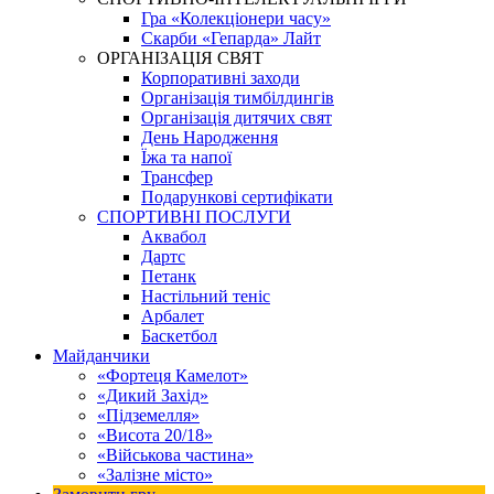
Гра «Колекціонери часу»
Скарби «Гепарда» Лайт
ОРГАНІЗАЦІЯ СВЯТ
Корпоративні заходи
Організація тимбілдингів
Організація дитячих свят
День Народження
Їжа та напої
Трансфер
Подарункові сертифікати
СПОРТИВНІ ПОСЛУГИ
Аквабол
Дартс
Петанк
Настільний теніс
Арбалет
Баскетбол
Майданчики
«Фортеця Камелот»
«Дикий Захід»
«Підземелля»
«Висота 20/18»
«Військова частина»
«Залізне місто»