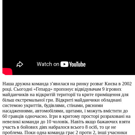
Наша дружна команда з’явилася на ринку розваг Києва в 2002
році. Сьогодні «Гепард» пропонує відвідувачам 9 ігрових
майданчиків на відкритій території та крите приміщення для
більш екстремальної гри. Відкриті майданчики обладнані
системою укриттів, будівлями, стінами, рясними
насадженнями, автомобілями, щитами, і можуть вмістити до
60 гравців одночасно. Ігри в критому просторі розраховані на
невеликі команди до 10 чоловік. Навіть якщо бажаючих взяти
участь в бойових діях набралося всього 8 осіб, то це не
проблема. Поки одна команда грає 2 проти 2, інші учасники