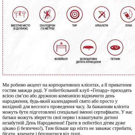
Ми робимо акцент на корпоративних клієнтах, а й приватним
гостям завжди раді. У пейнтбольний клуб «Гепард» приходять
всією сім’єю або дружною компанією відзначити день
народження, будь-який календарний свято або просто у
вихідний для веселого проведення часу. За бажанням клієнта
можуть бути підготовлені спеціальні іменні сертифікати. У нас
батьки можуть зберегти свої нерви і влаштувати дитині
незабутній День Народження! Грати в пейнтбол дітям дуже
цікаво (і безпечно!), Тим більше що ніхто не заважає стрибати,
бігати, кричати і бруднитися від душі.