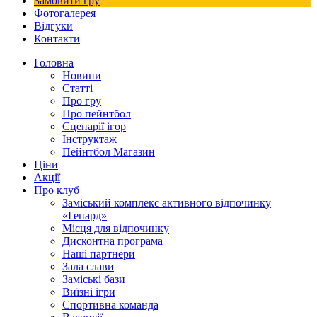
Замовити гру
Фотогалерея
Відгуки
Контакти
Головна
Новини
Статті
Про гру
Про пейнтбол
Сценарії ігор
Інструктаж
Пейнтбол Магазин
Ціни
Акції
Про клуб
Заміський комплекс активного відпочинку
«Гепард»
Місця для відпочинку
Дисконтна програма
Наші партнери
Зала слави
Заміські бази
Виїзні ігри
Спортивна команда