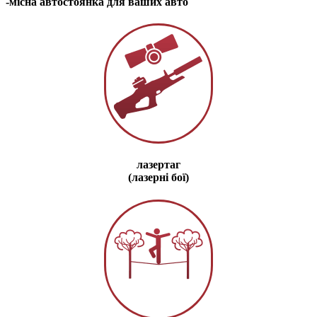
-місна автостоянка для ваших авто
лазертаг
(лазерні бої)