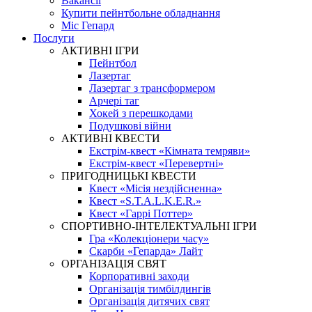
Вакансії
Купити пейнтбольне обладнання
Міс Гепард
Послуги
АКТИВНІ ІГРИ
Пейнтбол
Лазертаг
Лазертаг з трансформером
Арчері таг
Хокей з перешкодами
Подушкові війни
АКТИВНІ КВЕСТИ
Екстрім-квест «Кімната темряви»
Екстрім-квест «Перевертні»
ПРИГОДНИЦЬКІ КВЕСТИ
Квест «Місія нездійсненна»
Квест «S.T.A.L.K.E.R.»
Квест «Гаррі Поттер»
СПОРТИВНО-ІНТЕЛЕКТУАЛЬНІ ІГРИ
Гра «Колекціонери часу»
Скарби «Гепарда» Лайт
ОРГАНІЗАЦІЯ СВЯТ
Корпоративні заходи
Організація тимбілдингів
Організація дитячих свят