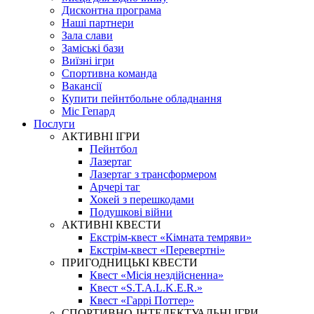
Дисконтна програма
Наші партнери
Зала слави
Заміські бази
Виїзні ігри
Спортивна команда
Вакансії
Купити пейнтбольне обладнання
Міс Гепард
Послуги
АКТИВНІ ІГРИ
Пейнтбол
Лазертаг
Лазертаг з трансформером
Арчері таг
Хокей з перешкодами
Подушкові війни
АКТИВНІ КВЕСТИ
Екстрім-квест «Кімната темряви»
Екстрім-квест «Перевертні»
ПРИГОДНИЦЬКІ КВЕСТИ
Квест «Місія нездійсненна»
Квест «S.T.A.L.K.E.R.»
Квест «Гаррі Поттер»
СПОРТИВНО-ІНТЕЛЕКТУАЛЬНІ ІГРИ