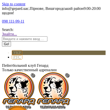
Skip to content
info@gepard.ua
с.Пірнове, Вишгородський район
9:00-20:00
щодня!
098 111-99-11
Search:
Знайти...
УКР
РУС
Пейнтбольний клуб Гепард
Только качественный адреналин