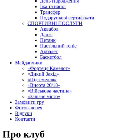
День Народження
Їжа та напої
Трансфер
Подарункові сертифікати
СПОРТИВНІ ПОСЛУГИ
Аквабол
Дартс
Петанк
Настільний теніс
Арбалет
Баскетбол
Майданчики
«Фортеця Камелот»
«Дикий Захід»
«Підземелля»
«Висота 20/18»
«Військова частина»
«Залізне місто»
Замовити гру
Фотогалерея
Відгуки
Контакти
Про клуб