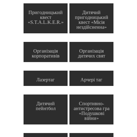
Пригодницький
Дитячий
квест
пригодницький
«S.T.A.L.K.E.R.»
квест «Місія
нездійсненна»
Організація
Організація
корпоративів
дитячих свят
Лазертаг
Арчері таг
Дитячий
Спортивно-
пейнтбол
антистресова гра
«Подушкові
війни»