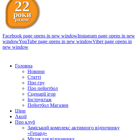
22
роки
разом!
Facebook page opens in new window
Instagram page opens in new
window
YouTube page opens in new window
Viber page opens in
new window
098 111-99-11
Головна
Новини
Статті
Про гру
Про пейнтбол
Сценарії ігор
Інструктаж
Пейнтбол Магазин
Ціни
Акції
Про клуб
Заміський комплекс активного відпочинку
«Гепард»
Місця для відпочинку