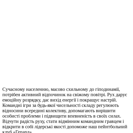
Сучасному населенню, масово схильному до гіподинамії,
потрібен активний відпочинок на свіжому повітрі. Рух дарує
емоційну розрядку, дає вихід енергії і покращує настрій.
Командні ігри за будь-якої чисельності складу регулюють
відносини всередині колективу, допомагають вирішити
особисті проблеми і підвищити впевненість в своїх силах.
Відчути радість руху, стати відмінним командним гравцем і
відкрити в собі лідерські якості допоможе наш пейнтбольний
клуб «Гепард».