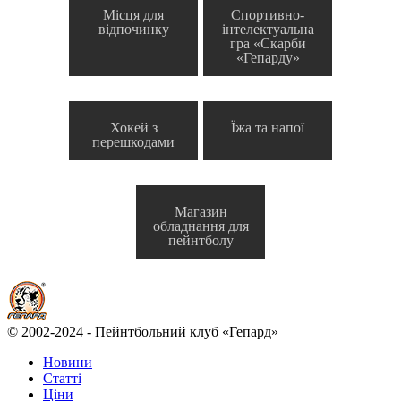
Місця для
Спортивно-
відпочинку
інтелектуальна
гра «Скарби
«Гепарду»
Хокей з
Їжа та напої
перешкодами
Магазин
обладнання для
пейнтболу
© 2002-2024 - Пейнтбольний клуб «Гепард»
Новини
Статті
Ціни