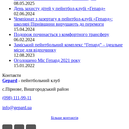
08.05.2025
День захисту дітей у пейнтбол-клубі «Гепард»
02.06.2024
Чемпіонат з лазертагу в пейнтбол-клубі «Гепард»:
школярі Пірнівщини вирушають до перемоги
15.04.2024
Подорож починається з комфортного трансферу
06.02.2024
Заміський пейнтбольний комплекс “Гепард” – ідеальне
місце для відпочинку
12.08.2023
Оголошено Міс Гепард 2021 року
15.01.2022
Контакти
Gepard
-
пейнтбольний клуб
с.
Пірнове
,
Вишгородський район
(098) 111-99-11
info@gepard.ua
Більше контактів