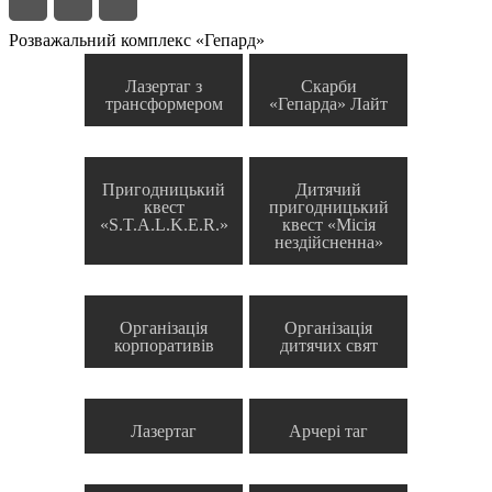
Розважальний комплекс «Гепард»
Лазертаг з
Скарби
трансформером
«Гепарда» Лайт
Пригодницький
Дитячий
квест
пригодницький
«S.T.A.L.K.E.R.»
квест «Місія
нездійсненна»
Організація
Організація
корпоративів
дитячих свят
Лазертаг
Арчері таг