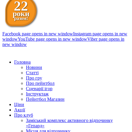
22
роки
разом!
Facebook page opens in new window
Instagram page opens in new
window
YouTube page opens in new window
Viber page opens in
new window
098 111-99-11
Головна
Новини
Статті
Про гру
Про пейнтбол
Сценарії ігор
Інструктаж
Пейнтбол Магазин
Ціни
Акції
Про клуб
Заміський комплекс активного відпочинку
«Гепард»
Місця для відпочинку