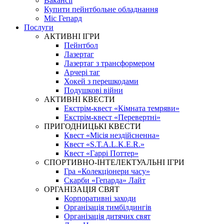
Вакансії
Купити пейнтбольне обладнання
Міс Гепард
Послуги
АКТИВНІ ІГРИ
Пейнтбол
Лазертаг
Лазертаг з трансформером
Арчері таг
Хокей з перешкодами
Подушкові війни
АКТИВНІ КВЕСТИ
Екстрім-квест «Кімната темряви»
Екстрім-квест «Перевертні»
ПРИГОДНИЦЬКІ КВЕСТИ
Квест «Місія нездійсненна»
Квест «S.T.A.L.K.E.R.»
Квест «Гаррі Поттер»
СПОРТИВНО-ІНТЕЛЕКТУАЛЬНІ ІГРИ
Гра «Колекціонери часу»
Скарби «Гепарда» Лайт
ОРГАНІЗАЦІЯ СВЯТ
Корпоративні заходи
Організація тимбілдингів
Організація дитячих свят