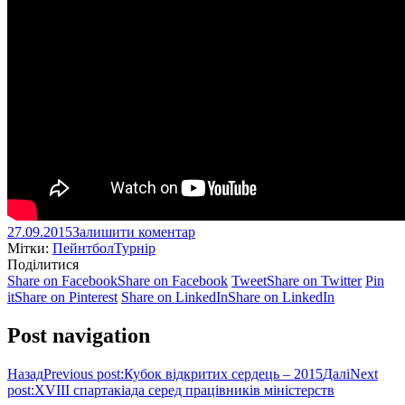
27.09.2015
Залишити коментар
Мітки:
Пейнтбол
Турнір
Поділитися
Share on Facebook
Share on Facebook
Tweet
Share on Twitter
Pin
it
Share on Pinterest
Share on LinkedIn
Share on LinkedIn
Post navigation
Назад
Previous post:
Кубок відкритих сердець – 2015
Далі
Next
post:
XVIII спартакіада ​​серед працівників міністерств