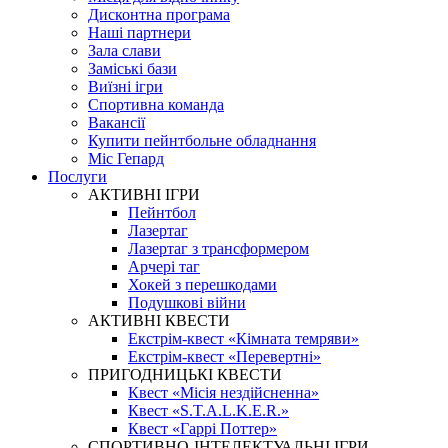
Дисконтна програма
Наші партнери
Зала слави
Заміські бази
Виїзні ігри
Спортивна команда
Вакансії
Купити пейнтбольне обладнання
Міс Гепард
Послуги
АКТИВНІ ІГРИ
Пейнтбол
Лазертаг
Лазертаг з трансформером
Арчері таг
Хокей з перешкодами
Подушкові війни
АКТИВНІ КВЕСТИ
Екстрім-квест «Кімната темряви»
Екстрім-квест «Перевертні»
ПРИГОДНИЦЬКІ КВЕСТИ
Квест «Місія нездійсненна»
Квест «S.T.A.L.K.E.R.»
Квест «Гаррі Поттер»
СПОРТИВНО-ІНТЕЛЕКТУАЛЬНІ ІГРИ