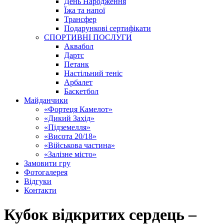
День Народження
Їжа та напої
Трансфер
Подарункові сертифікати
СПОРТИВНІ ПОСЛУГИ
Аквабол
Дартс
Петанк
Настільний теніс
Арбалет
Баскетбол
Майданчики
«Фортеця Камелот»
«Дикий Захід»
«Підземелля»
«Висота 20/18»
«Військова частина»
«Залізне місто»
Замовити гру
Фотогалерея
Відгуки
Контакти
Кубок відкритих сердець –