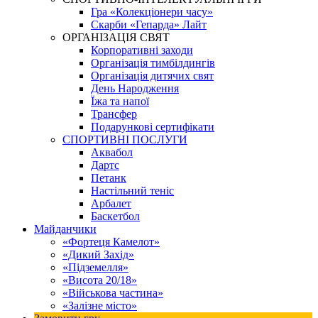
Гра «Колекціонери часу»
Скарби «Гепарда» Лайт
ОРГАНІЗАЦІЯ СВЯТ
Корпоративні заходи
Організація тимбілдингів
Організація дитячих свят
День Народження
Їжа та напої
Трансфер
Подарункові сертифікати
СПОРТИВНІ ПОСЛУГИ
Аквабол
Дартс
Петанк
Настільний теніс
Арбалет
Баскетбол
Майданчики
«Фортеця Камелот»
«Дикий Захід»
«Підземелля»
«Висота 20/18»
«Військова частина»
«Залізне місто»