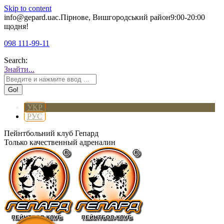
Skip to content
info@gepard.ua
с.Пірнове, Вишгородський район
9:00-20:00
щодня!
098 111-99-11
Search:
Знайти...
УКР
РУС
Пейнтбольний клуб Гепард
Только качественный адреналин