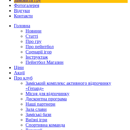
Замовити гру
Фотогалерея
Відгуки
Контакти
Головна
Новини
Статті
Про гру
Про пейнтбол
Сценарії ігор
Інструктаж
Пейнтбол Магазин
Ціни
Акції
Про клуб
Заміський комплекс активного відпочинку
«Гепард»
Місця для відпочинку
Дисконтна програма
Наші партнери
Зала слави
Заміські бази
Виїзні ігри
Спортивна команда