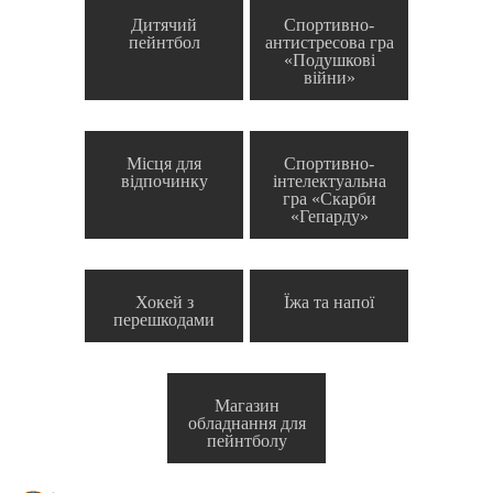
Дитячий
Спортивно-
пейнтбол
антистресова гра
«Подушкові
війни»
Місця для
Спортивно-
відпочинку
інтелектуальна
гра «Скарби
«Гепарду»
Хокей з
Їжа та напої
перешкодами
Магазин
обладнання для
пейнтболу