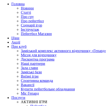
Головна
Новини
Статті
Про гру
Про пейнтбол
Сценарії ігор
Інструктаж
Пейнтбол Магазин
Ціни
Акції
Про клуб
Заміський комплекс активного відпочинку «Гепард
Місця для відпочинку
Дисконтна програма
Наші партнери
Зала слави
Заміські бази
Виїзні ігри
Спортивна команда
Вакансії
Купити пейнтбольне обладнання
Міс Гепард
Послуги
АКТИВНІ ІГРИ