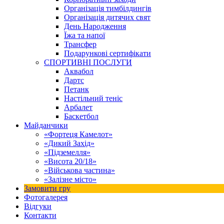
Організація тимбілдингів
Організація дитячих свят
День Народження
Їжа та напої
Трансфер
Подарункові сертифікати
СПОРТИВНІ ПОСЛУГИ
Аквабол
Дартс
Петанк
Настільний теніс
Арбалет
Баскетбол
Майданчики
«Фортеця Камелот»
«Дикий Захід»
«Підземелля»
«Висота 20/18»
«Військова частина»
«Залізне місто»
Замовити гру
Фотогалерея
Відгуки
Контакти