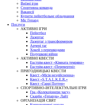
Виїзні ігри
Спортивна команда
Вакансії
Купити пейнтбольне обладнання
Міс Гепард
Послуги
АКТИВНІ ІГРИ
Пейнтбол
Лазертаг
Лазертаг з трансформером
Арчері таг
Хокей з перешкодами
Подушкові війни
АКТИВНІ КВЕСТИ
Екстрім-квест «Кімната темряви»
Екстрім-квест «Перевертні»
ПРИГОДНИЦЬКІ КВЕСТИ
Квест «Місія нездійсненна»
Квест «S.T.A.L.K.E.R.»
Квест «Гаррі Поттер»
СПОРТИВНО-ІНТЕЛЕКТУАЛЬНІ ІГРИ
Гра «Колекціонери часу»
Скарби «Гепарда» Лайт
ОРГАНІЗАЦІЯ СВЯТ
Корпоративні заходи