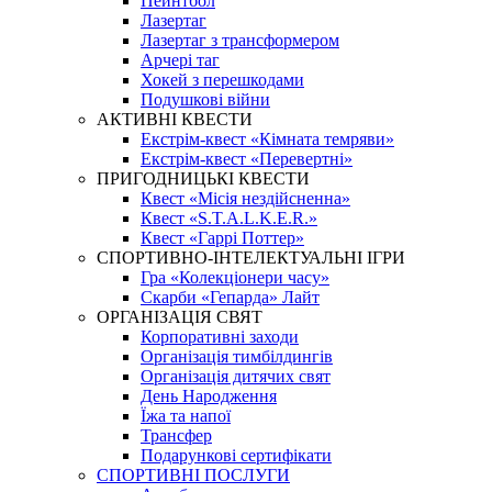
Пейнтбол
Лазертаг
Лазертаг з трансформером
Арчері таг
Хокей з перешкодами
Подушкові війни
АКТИВНІ КВЕСТИ
Екстрім-квест «Кімната темряви»
Екстрім-квест «Перевертні»
ПРИГОДНИЦЬКІ КВЕСТИ
Квест «Місія нездійсненна»
Квест «S.T.A.L.K.E.R.»
Квест «Гаррі Поттер»
СПОРТИВНО-ІНТЕЛЕКТУАЛЬНІ ІГРИ
Гра «Колекціонери часу»
Скарби «Гепарда» Лайт
ОРГАНІЗАЦІЯ СВЯТ
Корпоративні заходи
Організація тимбілдингів
Організація дитячих свят
День Народження
Їжа та напої
Трансфер
Подарункові сертифікати
СПОРТИВНІ ПОСЛУГИ