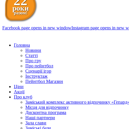
22
роки
разом!
Facebook page opens in new window
Instagram page opens in new 
098 111-99-11
Головна
Новини
Статті
Про гру
Про пейнтбол
Сценарії ігор
Інструктаж
Пейнтбол Магазин
Ціни
Акції
Про клуб
Заміський комплекс активного відпочинку «Гепард
Місця для відпочинку
Дисконтна програма
Наші партнери
Зала слави
Заміські бази