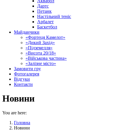
Аквабол
Дартс
Петанк
Настільний теніс
Арбалет
Баскетбол
Майданчики
«Фортеця Камелот»
«Дикий Захід»
«Підземелля»
«Висота 20/18»
«Військова частина»
«Залізне місто»
Замовити гру
Фотогалерея
Відгуки
Контакти
Новини
You are here:
Головна
Новини