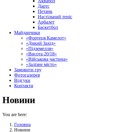
Аквабол
Дартс
Петанк
Настільний теніс
Арбалет
Баскетбол
Майданчики
«Фортеця Камелот»
«Дикий Захід»
«Підземелля»
«Висота 20/18»
«Військова частина»
«Залізне місто»
Замовити гру
Фотогалерея
Відгуки
Контакти
Новини
You are here:
Головна
Новини