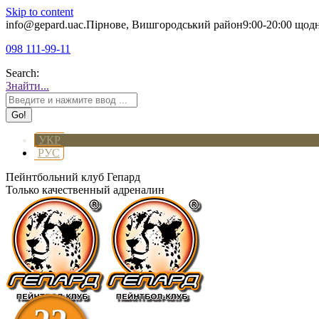
Skip to content
info@gepard.ua
с.Пірнове, Вишгородський район
9:00-20:00 щод
098 111-99-11
Search:
Знайти...
УКР
РУС
Пейнтбольний клуб Гепард
Только качественный адреналин