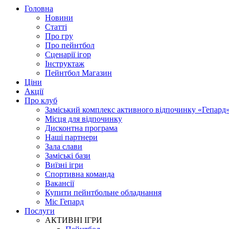
Головна
Новини
Статті
Про гру
Про пейнтбол
Сценарії ігор
Інструктаж
Пейнтбол Магазин
Ціни
Акції
Про клуб
Заміський комплекс активного відпочинку «Гепард
Місця для відпочинку
Дисконтна програма
Наші партнери
Зала слави
Заміські бази
Виїзні ігри
Спортивна команда
Вакансії
Купити пейнтбольне обладнання
Міс Гепард
Послуги
АКТИВНІ ІГРИ