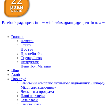
22
роки
разом!
Facebook page opens in new window
Instagram page opens in new 
098 111-99-11
Головна
Новини
Статті
Про гру
Про пейнтбол
Сценарії ігор
Інструктаж
Пейнтбол Магазин
Ціни
Акції
Про клуб
Заміський комплекс активного відпочинку «Гепард
Місця для відпочинку
Дисконтна програма
Наші партнери
Зала слави
Заміські бази