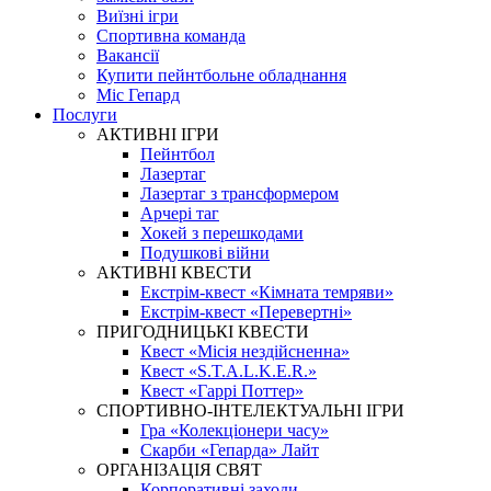
Виїзні ігри
Спортивна команда
Вакансії
Купити пейнтбольне обладнання
Міс Гепард
Послуги
АКТИВНІ ІГРИ
Пейнтбол
Лазертаг
Лазертаг з трансформером
Арчері таг
Хокей з перешкодами
Подушкові війни
АКТИВНІ КВЕСТИ
Екстрім-квест «Кімната темряви»
Екстрім-квест «Перевертні»
ПРИГОДНИЦЬКІ КВЕСТИ
Квест «Місія нездійсненна»
Квест «S.T.A.L.K.E.R.»
Квест «Гаррі Поттер»
СПОРТИВНО-ІНТЕЛЕКТУАЛЬНІ ІГРИ
Гра «Колекціонери часу»
Скарби «Гепарда» Лайт
ОРГАНІЗАЦІЯ СВЯТ
Корпоративні заходи