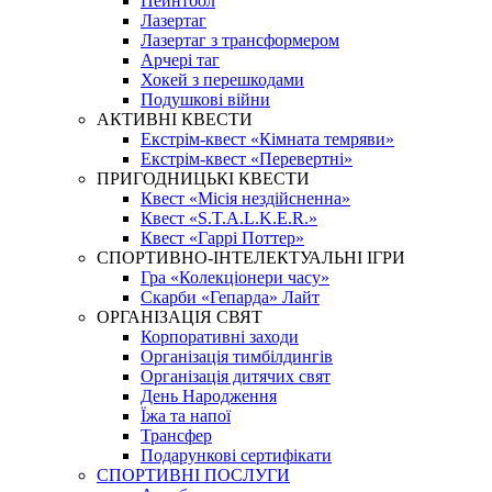
Пейнтбол
Лазертаг
Лазертаг з трансформером
Арчері таг
Хокей з перешкодами
Подушкові війни
АКТИВНІ КВЕСТИ
Екстрім-квест «Кімната темряви»
Екстрім-квест «Перевертні»
ПРИГОДНИЦЬКІ КВЕСТИ
Квест «Місія нездійсненна»
Квест «S.T.A.L.K.E.R.»
Квест «Гаррі Поттер»
СПОРТИВНО-ІНТЕЛЕКТУАЛЬНІ ІГРИ
Гра «Колекціонери часу»
Скарби «Гепарда» Лайт
ОРГАНІЗАЦІЯ СВЯТ
Корпоративні заходи
Організація тимбілдингів
Організація дитячих свят
День Народження
Їжа та напої
Трансфер
Подарункові сертифікати
СПОРТИВНІ ПОСЛУГИ