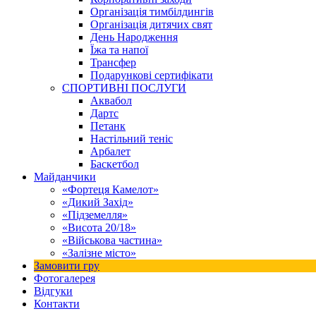
Організація тимбілдингів
Організація дитячих свят
День Народження
Їжа та напої
Трансфер
Подарункові сертифікати
СПОРТИВНІ ПОСЛУГИ
Аквабол
Дартс
Петанк
Настільний теніс
Арбалет
Баскетбол
Майданчики
«Фортеця Камелот»
«Дикий Захід»
«Підземелля»
«Висота 20/18»
«Військова частина»
«Залізне місто»
Замовити гру
Фотогалерея
Відгуки
Контакти