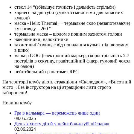
ствол 14 “(збільшує точність і дальність стрільби)
харнесс на дві туби (сумка з ємностями для запасних
кульок)
маска «Helix Thermal» – термальне скло (незапотеваюче)
кут огляду – 260 °
термальна маска – шолом з повним захистом голови
наколінники, налокітники
захист шиї (захищає від попадання кульок під шоломом
в шию)
маркер GOG (електронний маркер, скорострільність 5-7
пострілів в секунду, гравітаційний фідер, гумовий чохол
на балон)
пейнтбольний гранатомет RPG
На території клубу діють атракціони «Скалодром», «Висотний
місто». Без інструктора на ці атракціони лізти строго
заборонено!
Новини клубу
Гра в кальмара — переможець лише один
08.05.2025
День захисту дітей у пейнтбол-клубі «Гепард»
02.06.2024