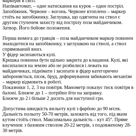
маркерів в світі.
Напівавтомат, – одне натискання на курок – один постріл.
Запобіжник. Червоне – вогонь. Червоне втоплено – маркер
стоїть на запобіжнику. Заглушка, що одягнена на ствол є
другим ступенем захисту від пострілу поза майданчиком.
Затвор. Його бойове положення.
Перша вимога до гравців – поза майданчиком маркер повинен
знаходитися на запобіжнику, з заглушкою на стволі, а ствол
спрямований вниз.
У фідер засипаються кулі.
Кришка повинна бути щільно закрита до клацання. Кулі, які
висипалися на землю або не розбилися і лежать на
майданчиках, піднімати і засипати в фідер категорично
забороняється, пісок, бруд, деформування забивають механізм
– маркер відмовить в роботі.
Показники 1, 2, 3 на повітря. Манометр показує тиск повітря в
балоні. Ближче до 1 – потрібно йти на заправку.
Ближче до 2 і більше 2 досить для наступної гри.
Допустима швидкість вильоту кулі з фарбою до 90 м/сек.
Дальність польоту 50-70 метрів, залежить від того, під яким
кутом стоїть ствол. Максимальна дальність – кут 45°. Пряме
влучення: з базовим стволом 20-22 метрів, з подовженому 28-
30 метрів.