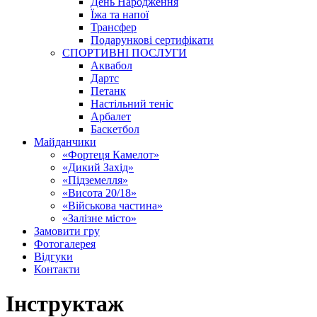
День Народження
Їжа та напої
Трансфер
Подарункові сертифікати
СПОРТИВНІ ПОСЛУГИ
Аквабол
Дартс
Петанк
Настільний теніс
Арбалет
Баскетбол
Майданчики
«Фортеця Камелот»
«Дикий Захід»
«Підземелля»
«Висота 20/18»
«Військова частина»
«Залізне місто»
Замовити гру
Фотогалерея
Відгуки
Контакти
Інструктаж