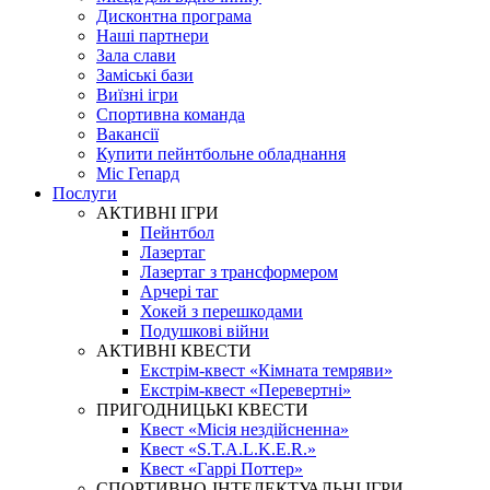
Дисконтна програма
Наші партнери
Зала слави
Заміські бази
Виїзні ігри
Спортивна команда
Вакансії
Купити пейнтбольне обладнання
Міс Гепард
Послуги
АКТИВНІ ІГРИ
Пейнтбол
Лазертаг
Лазертаг з трансформером
Арчері таг
Хокей з перешкодами
Подушкові війни
АКТИВНІ КВЕСТИ
Екстрім-квест «Кімната темряви»
Екстрім-квест «Перевертні»
ПРИГОДНИЦЬКІ КВЕСТИ
Квест «Місія нездійсненна»
Квест «S.T.A.L.K.E.R.»
Квест «Гаррі Поттер»
СПОРТИВНО-ІНТЕЛЕКТУАЛЬНІ ІГРИ