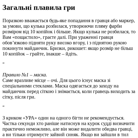
Загальні плавила гри
Поразкою вважається будь-яке попадання в гравця або маркер,
за умови, що кулька розбилася, утворюючи пляму фарби
розміром від 10 копійок і більше. Якщо кулька не розбилася, то
Вам «пощастило», граєте далі. При ураженні гравця
обов’язково підняти руку високо вгору, і з піднятою рукою
покинути майданчик. Бризки, рикошет: якщо розмір не більш
10 копійок – грайте, інакше – йдіть.
Правило №1 – маска.
Саме вразливе місце – очі. Для цього існує маска зі
спеціальними стеклами. Маска одягається до заходу на
майданчик перед сіткою і знімається, коли гравець виходить за
сітку, після гри.
З криком «УРА» один на одного бігти не рекомендується.
Частка секунди хто раніше натиснув на курок судді визначити
практично неможливо, але він може видалити обидва гравці,
а ви тільки отримуєте зайвий синяк. Якщо ви зайшли в тил