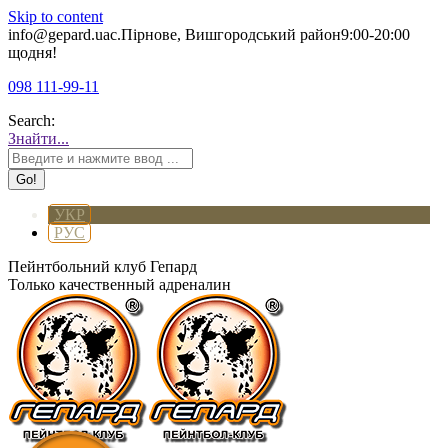
Skip to content
info@gepard.ua
с.Пірнове, Вишгородський район
9:00-20:00
щодня!
098 111-99-11
Search:
Знайти...
УКР
РУС
Пейнтбольний клуб Гепард
Только качественный адреналин