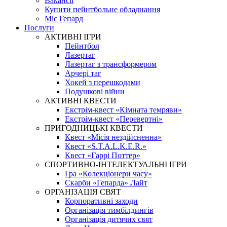
Вакансії
Купити пейнтбольне обладнання
Міс Гепард
Послуги
АКТИВНІ ІГРИ
Пейнтбол
Лазертаг
Лазертаг з трансформером
Арчері таг
Хокей з перешкодами
Подушкові війни
АКТИВНІ КВЕСТИ
Екстрім-квест «Кімната темряви»
Екстрім-квест «Перевертні»
ПРИГОДНИЦЬКІ КВЕСТИ
Квест «Місія нездійсненна»
Квест «S.T.A.L.K.E.R.»
Квест «Гаррі Поттер»
СПОРТИВНО-ІНТЕЛЕКТУАЛЬНІ ІГРИ
Гра «Колекціонери часу»
Скарби «Гепарда» Лайт
ОРГАНІЗАЦІЯ СВЯТ
Корпоративні заходи
Організація тимбілдингів
Організація дитячих свят