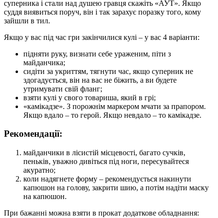
суперника і стали над душею гравця скажіть «АУТ». Якщо
суддя виявиться поруч, він і так зарахує поразку того, кому
зайшли в тил.
Якщо у вас під час гри закінчилися кулі – у вас 4 варіанти:
підняти руку, визнати себе ураженим, піти з
майданчика;
сидіти за укриттям, тягнути час, якщо суперник не
здогадується, він на вас не біжить, а ви будете
утримувати свій фланг;
взяти кулі у свого товариша, який в грі;
«камікадзе». З порожнім маркером мчати за прапором.
Якщо вдало – то герой. Якщо невдало – то камікадзе.
Рекомендації:
майданчики в лісистій місцевості, багато сучків,
пеньків, уважно дивіться під ноги, пересувайтеся
акуратно;
коли надягнете форму – рекомендується накинути
капюшон на голову, закрити шию, а потім надіти маску
на капюшон.
При бажанні можна взяти в прокат додаткове обладнання: