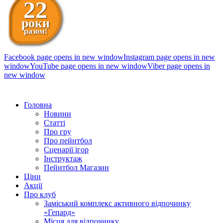
22
роки
разом!
Facebook page opens in new window
Instagram page opens in new
window
YouTube page opens in new window
Viber page opens in
new window
098 111-99-11
Головна
Новини
Статті
Про гру
Про пейнтбол
Сценарії ігор
Інструктаж
Пейнтбол Магазин
Ціни
Акції
Про клуб
Заміський комплекс активного відпочинку
«Гепард»
Місця для відпочинку