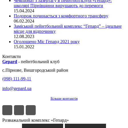
Чемпіонат з лазертагу в пейнтбол-клубі «Гепард»:
школярі Пірнівщини вирушають до перемоги
15.04.2024
Подорож починається з комфортного трансферу
06.02.2024
Заміський пейнтбольний комплекс “Гепард” – ідеальне
місце для відпочинку
12.08.2023
Оголошено Міс Гепард 2021 року
15.01.2022
Контакти
Gepard
-
пейнтбольний клуб
с.
Пірнове
,
Вишгородський район
(098) 111-99-11
info@gepard.ua
Більше контактів
Розважальний комплекс «Гепард»