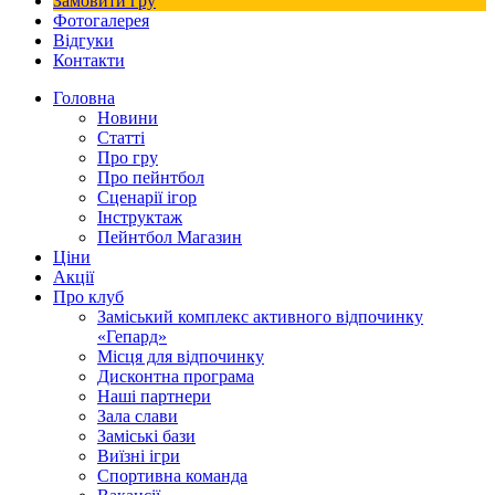
Замовити гру
Фотогалерея
Відгуки
Контакти
Головна
Новини
Статті
Про гру
Про пейнтбол
Сценарії ігор
Інструктаж
Пейнтбол Магазин
Ціни
Акції
Про клуб
Заміський комплекс активного відпочинку
«Гепард»
Місця для відпочинку
Дисконтна програма
Наші партнери
Зала слави
Заміські бази
Виїзні ігри
Спортивна команда