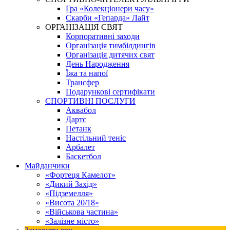
Гра «Колекціонери часу»
Скарби «Гепарда» Лайт
ОРГАНІЗАЦІЯ СВЯТ
Корпоративні заходи
Організація тимбілдингів
Організація дитячих свят
День Народження
Їжа та напої
Трансфер
Подарункові сертифікати
СПОРТИВНІ ПОСЛУГИ
Аквабол
Дартс
Петанк
Настільний теніс
Арбалет
Баскетбол
Майданчики
«Фортеця Камелот»
«Дикий Захід»
«Підземелля»
«Висота 20/18»
«Військова частина»
«Залізне місто»