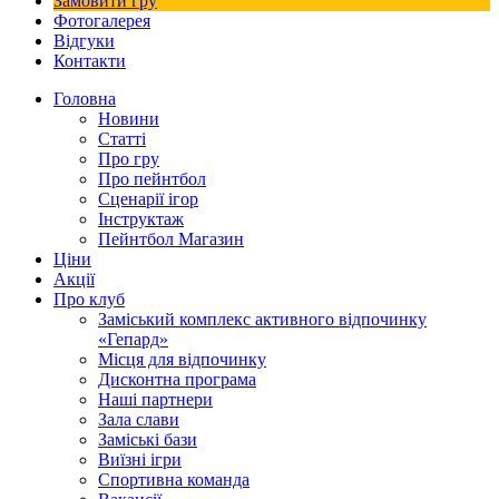
Замовити гру
Фотогалерея
Відгуки
Контакти
Головна
Новини
Статті
Про гру
Про пейнтбол
Сценарії ігор
Інструктаж
Пейнтбол Магазин
Ціни
Акції
Про клуб
Заміський комплекс активного відпочинку
«Гепард»
Місця для відпочинку
Дисконтна програма
Наші партнери
Зала слави
Заміські бази
Виїзні ігри
Спортивна команда