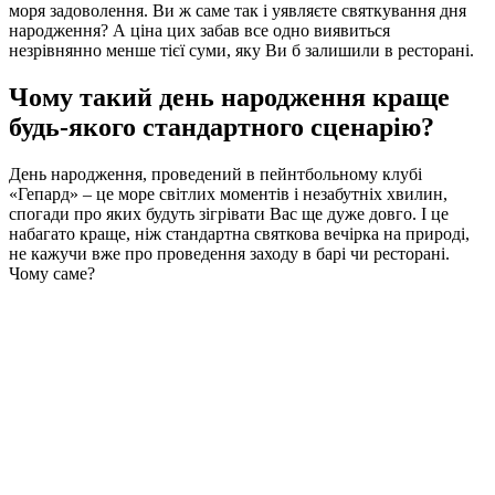
моря задоволення. Ви ж саме так і уявляєте святкування дня
народження? А ціна цих забав все одно виявиться
незрівнянно менше тієї суми, яку Ви б залишили в ресторані.
Чому такий день народження краще
будь-якого стандартного сценарію?
День народження, проведений в пейнтбольному клубі
«Гепард» – це море світлих моментів і незабутніх хвилин,
спогади про яких будуть зігрівати Вас ще дуже довго. І це
набагато краще, ніж стандартна святкова вечірка на природі,
не кажучи вже про проведення заходу в барі чи ресторані.
Чому саме?