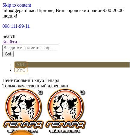
Skip to content
info@gepard.ua
с.Пірнове, Вишгородський район
9:00-20:00
щодня!
098 111-99-11
Search:
Знайти...
УКР
РУС
Пейнтбольний клуб Гепард
Только качественный адреналин