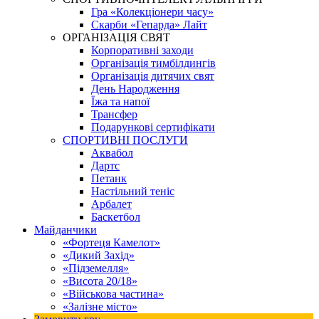
Гра «Колекціонери часу»
Скарби «Гепарда» Лайт
ОРГАНІЗАЦІЯ СВЯТ
Корпоративні заходи
Організація тимбілдингів
Організація дитячих свят
День Народження
Їжа та напої
Трансфер
Подарункові сертифікати
СПОРТИВНІ ПОСЛУГИ
Аквабол
Дартс
Петанк
Настільний теніс
Арбалет
Баскетбол
Майданчики
«Фортеця Камелот»
«Дикий Захід»
«Підземелля»
«Висота 20/18»
«Військова частина»
«Залізне місто»