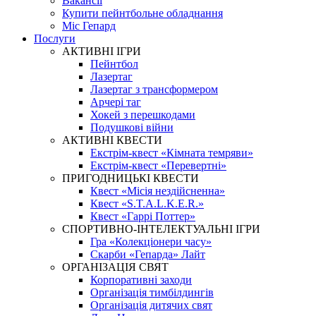
Вакансії
Купити пейнтбольне обладнання
Міс Гепард
Послуги
АКТИВНІ ІГРИ
Пейнтбол
Лазертаг
Лазертаг з трансформером
Арчері таг
Хокей з перешкодами
Подушкові війни
АКТИВНІ КВЕСТИ
Екстрім-квест «Кімната темряви»
Екстрім-квест «Перевертні»
ПРИГОДНИЦЬКІ КВЕСТИ
Квест «Місія нездійсненна»
Квест «S.T.A.L.K.E.R.»
Квест «Гаррі Поттер»
СПОРТИВНО-ІНТЕЛЕКТУАЛЬНІ ІГРИ
Гра «Колекціонери часу»
Скарби «Гепарда» Лайт
ОРГАНІЗАЦІЯ СВЯТ
Корпоративні заходи
Організація тимбілдингів
Організація дитячих свят