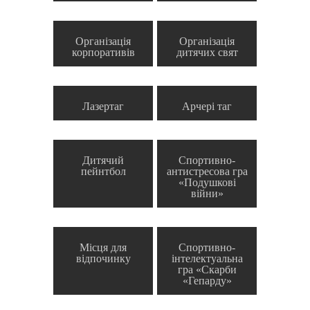
Організація
Організація
корпоративів
дитячих свят
Лазертаг
Арчері таг
Дитячий
Спортивно-
пейнтбол
антистресова гра
«Подушкові
війни»
Місця для
Спортивно-
відпочинку
інтелектуальна
гра «Скарби
«Гепарду»