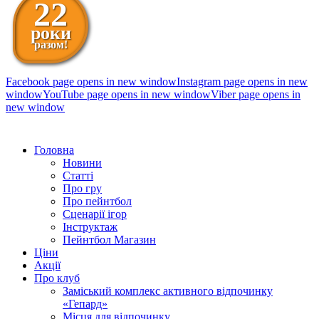
22
роки
разом!
Facebook page opens in new window
Instagram page opens in new
window
YouTube page opens in new window
Viber page opens in
new window
098 111-99-11
Головна
Новини
Статті
Про гру
Про пейнтбол
Сценарії ігор
Інструктаж
Пейнтбол Магазин
Ціни
Акції
Про клуб
Заміський комплекс активного відпочинку
«Гепард»
Місця для відпочинку