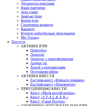
Дисконтна програма
Наші партнери
Зала слави
Заміські бази
Виїзні ігри
Спортивна команда
Вакансії
Купити пейнтбольне обладнання
Міс Гепард
Послуги
АКТИВНІ ІГРИ
Пейнтбол
Лазертаг
Лазертаг з трансформером
Арчері таг
Хокей з перешкодами
Подушкові війни
АКТИВНІ КВЕСТИ
Екстрім-квест «Кімната темряви»
Екстрім-квест «Перевертні»
ПРИГОДНИЦЬКІ КВЕСТИ
Квест «Місія нездійсненна»
Квест «S.T.A.L.K.E.R.»
Квест «Гаррі Поттер»
СПОРТИВНО-ІНТЕЛЕКТУАЛЬНІ ІГРИ