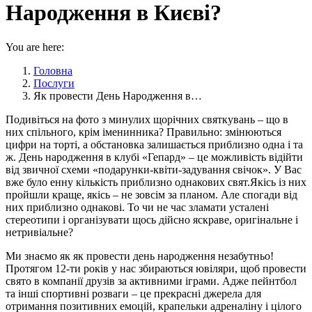
Народження в Києві?
You are here:
Головна
Послуги
Як провести День Народження в…
Подивіться на фото з минулих щорічних святкувань – що в
них спільного, крім іменинника? Правильно: змінюються
цифри на торті, а обстановка залишається приблизно одна і та
ж. День народження в клубі «Гепард» – це можливість відійти
від звичної схеми «подарунки-квіти-задування свічок». У Вас
вже було енну кількість приблизно однакових свят.Якісь із них
пройшли краще, якісь – не зовсім за планом. Але спогади від
них приблизно однакові. То чи не час зламати усталені
стереотипи і організувати щось дійсно яскраве, оригінальне і
нетривіальне?
Ми знаємо як як провести день народження незабутньо!
Протягом 12-ти років у нас збираються ювіляри, щоб провести
свято в компанії друзів за активними іграми. Адже пейнтбол
та інші спортивні розваги – це прекрасні джерела для
отримання позитивних емоцій, крапельки адреналіну і цілого