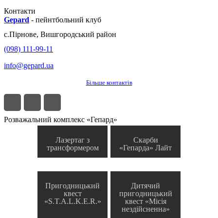
Контакти
Gepard
-
пейнтбольний клуб
с.
Пірнове
,
Вишгородський район
(098) 111-99-11
info@gepard.ua
Більше контактів
Розважальний комплекс «Гепард»
Лазертаг з
Скарби
трансформером
«Гепарда» Лайт
Пригодницький
Дитячий
квест
пригодницький
«S.T.A.L.K.E.R.»
квест «Місія
нездійсненна»