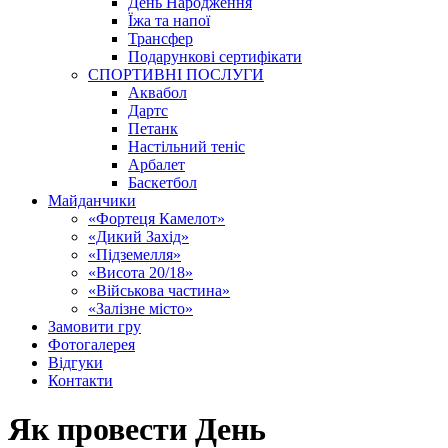
День Народження
Їжа та напої
Трансфер
Подарункові сертифікати
СПОРТИВНІ ПОСЛУГИ
Аквабол
Дартс
Петанк
Настільний теніс
Арбалет
Баскетбол
Майданчики
«Фортеця Камелот»
«Дикий Захід»
«Підземелля»
«Висота 20/18»
«Військова частина»
«Залізне місто»
Замовити гру
Фотогалерея
Відгуки
Контакти
Як провести День