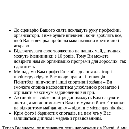
До сценарію Вашого свята докладуть руку професійні
організатори. І вже будьте впевнені: вони зроблять все,
щоб Ваша вечірка пройшла максимально креативно і
яскраво.
Відсвяткувати своє торжество на наших майданчиках
можуть іменинники з 10 років. Тому Ви можете
довірити нам як організацію програми для дорослих, так
і для дітей.
Ми надамо Вам професійне обладнання для ігор і
проінструктіруем Вас щодо правил і тонкощів.
Пейнтбол, пінг-понг і інші спортивні забави – Ви
зможете сповна насолодитися улюбленою розвагою і
отримати максимум задоволення від гри.
Активність і свіже повітря допоможуть Вам нагуляти
апетит, а ми допоможемо Вам втамувати його. Столики
на відкритому майданчику – відмінне місце для пікніка.
Крім фото і барвистих спогадів, на пам’ять у Вас
залишаться диплом і медаль з гравіюванням.
Тепер Ви знаєте, де відзначити день народження в Києві. А ми