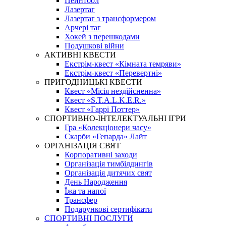
Пейнтбол
Лазертаг
Лазертаг з трансформером
Арчері таг
Хокей з перешкодами
Подушкові війни
АКТИВНІ КВЕСТИ
Екстрім-квест «Кімната темряви»
Екстрім-квест «Перевертні»
ПРИГОДНИЦЬКІ КВЕСТИ
Квест «Місія нездійсненна»
Квест «S.T.A.L.K.E.R.»
Квест «Гаррі Поттер»
СПОРТИВНО-ІНТЕЛЕКТУАЛЬНІ ІГРИ
Гра «Колекціонери часу»
Скарби «Гепарда» Лайт
ОРГАНІЗАЦІЯ СВЯТ
Корпоративні заходи
Організація тимбілдингів
Організація дитячих свят
День Народження
Їжа та напої
Трансфер
Подарункові сертифікати
СПОРТИВНІ ПОСЛУГИ