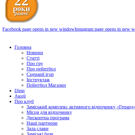
22
роки
разом!
Facebook page opens in new window
Instagram page opens in new 
098 111-99-11
Головна
Новини
Статті
Про гру
Про пейнтбол
Сценарії ігор
Інструктаж
Пейнтбол Магазин
Ціни
Акції
Про клуб
Заміський комплекс активного відпочинку «Гепард
Місця для відпочинку
Дисконтна програма
Наші партнери
Зала слави
Заміські бази