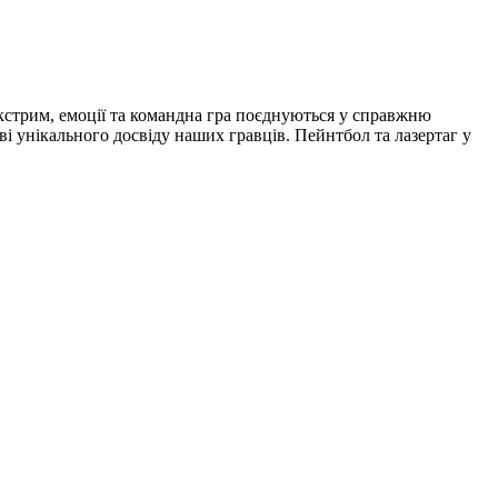
екстрим, емоції та командна гра поєднуються у справжню
і унікального досвіду наших гравців. Пейнтбол та лазертаг у