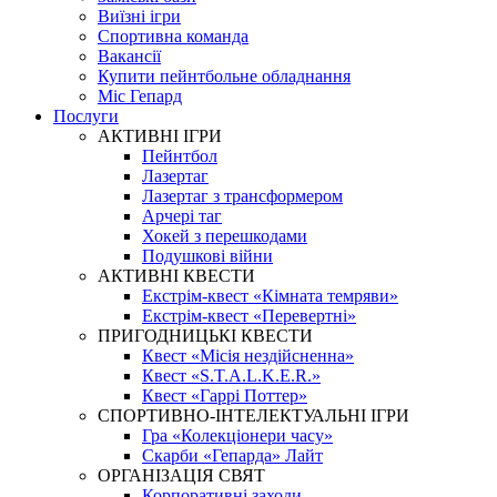
Виїзні ігри
Спортивна команда
Вакансії
Купити пейнтбольне обладнання
Міс Гепард
Послуги
АКТИВНІ ІГРИ
Пейнтбол
Лазертаг
Лазертаг з трансформером
Арчері таг
Хокей з перешкодами
Подушкові війни
АКТИВНІ КВЕСТИ
Екстрім-квест «Кімната темряви»
Екстрім-квест «Перевертні»
ПРИГОДНИЦЬКІ КВЕСТИ
Квест «Місія нездійсненна»
Квест «S.T.A.L.K.E.R.»
Квест «Гаррі Поттер»
СПОРТИВНО-ІНТЕЛЕКТУАЛЬНІ ІГРИ
Гра «Колекціонери часу»
Скарби «Гепарда» Лайт
ОРГАНІЗАЦІЯ СВЯТ
Корпоративні заходи