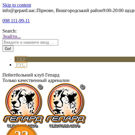
Skip to content
info@gepard.ua
с.Пірнове, Вишгородський район
9:00-20:00 щод
098 111-99-11
Search:
Знайти...
УКР
РУС
Пейнтбольний клуб Гепард
Только качественный адреналин