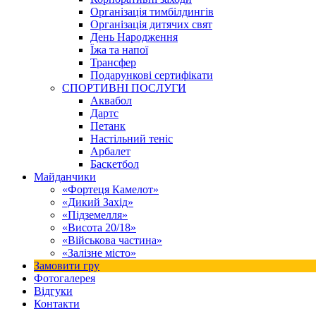
Організація тимбілдингів
Організація дитячих свят
День Народження
Їжа та напої
Трансфер
Подарункові сертифікати
СПОРТИВНІ ПОСЛУГИ
Аквабол
Дартс
Петанк
Настільний теніс
Арбалет
Баскетбол
Майданчики
«Фортеця Камелот»
«Дикий Захід»
«Підземелля»
«Висота 20/18»
«Військова частина»
«Залізне місто»
Замовити гру
Фотогалерея
Відгуки
Контакти