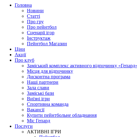
Головна
Новини
Статті
Про гру
Про пейнтбол
Сценарії ігор
Інструктаж
Пейнтбол Магазин
Ціни
Акції
Про клуб
Заміський комплекс активного відпочинку «Гепард
Місця для відпочинку
Дисконтна програма
Наші партнери
Зала слави
Заміські бази
Виїзні ігри
Спортивна команда
Вакансії
Купити пейнтбольне обладнання
Міс Гепард
Послуги
АКТИВНІ ІГРИ