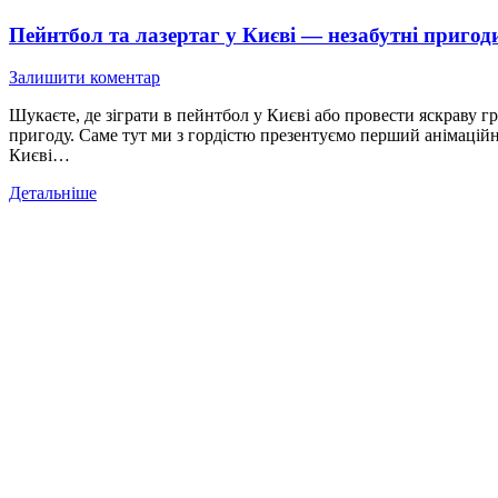
Пейнтбол та лазертаг у Києві — незабутні приго
Залишити коментар
Шукаєте, де зіграти в пейнтбол у Києві або провести яскраву 
пригоду. Саме тут ми з гордістю презентуємо перший анімаційн
Києві…
Детальніше