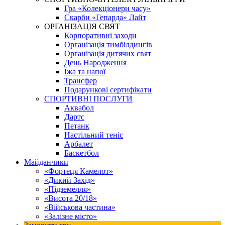
Гра «Колекціонери часу»
Скарби «Гепарда» Лайт
ОРГАНІЗАЦІЯ СВЯТ
Корпоративні заходи
Організація тимбілдингів
Організація дитячих свят
День Народження
Їжа та напої
Трансфер
Подарункові сертифікати
СПОРТИВНІ ПОСЛУГИ
Аквабол
Дартс
Петанк
Настільний теніс
Арбалет
Баскетбол
Майданчики
«Фортеця Камелот»
«Дикий Захід»
«Підземелля»
«Висота 20/18»
«Військова частина»
«Залізне місто»