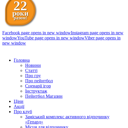
22
роки
разом!
Facebook page opens in new window
Instagram page opens in new
window
YouTube page opens in new window
Viber page opens in
new window
098 111-99-11
Головна
Новини
Статті
Про гру
Про пейнтбол
Сценарії ігор
Інструктаж
Пейнтбол Магазин
Ціни
Акції
Про клуб
Заміський комплекс активного відпочинку
«Гепард»
Місця для відпочинку