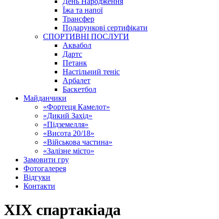
День Народження
Їжа та напої
Трансфер
Подарункові сертифікати
СПОРТИВНІ ПОСЛУГИ
Аквабол
Дартс
Петанк
Настільний теніс
Арбалет
Баскетбол
Майданчики
«Фортеця Камелот»
«Дикий Захід»
«Підземелля»
«Висота 20/18»
«Військова частина»
«Залізне місто»
Замовити гру
Фотогалерея
Відгуки
Контакти
XIX спартакіада