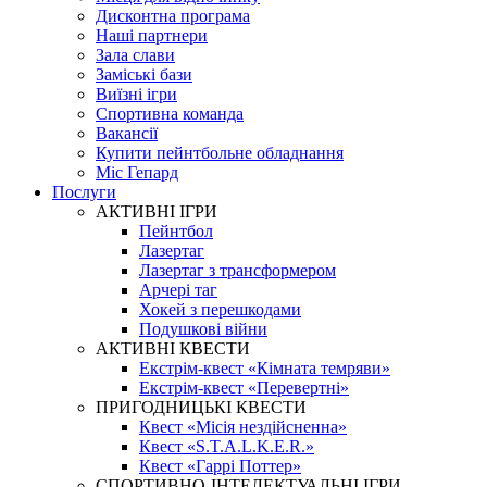
Дисконтна програма
Наші партнери
Зала слави
Заміські бази
Виїзні ігри
Спортивна команда
Вакансії
Купити пейнтбольне обладнання
Міс Гепард
Послуги
АКТИВНІ ІГРИ
Пейнтбол
Лазертаг
Лазертаг з трансформером
Арчері таг
Хокей з перешкодами
Подушкові війни
АКТИВНІ КВЕСТИ
Екстрім-квест «Кімната темряви»
Екстрім-квест «Перевертні»
ПРИГОДНИЦЬКІ КВЕСТИ
Квест «Місія нездійсненна»
Квест «S.T.A.L.K.E.R.»
Квест «Гаррі Поттер»
СПОРТИВНО-ІНТЕЛЕКТУАЛЬНІ ІГРИ