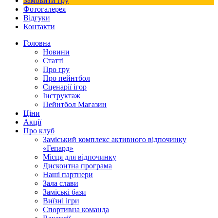
Замовити гру
Фотогалерея
Відгуки
Контакти
Головна
Новини
Статті
Про гру
Про пейнтбол
Сценарії ігор
Інструктаж
Пейнтбол Магазин
Ціни
Акції
Про клуб
Заміський комплекс активного відпочинку
«Гепард»
Місця для відпочинку
Дисконтна програма
Наші партнери
Зала слави
Заміські бази
Виїзні ігри
Спортивна команда