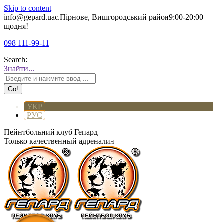
Skip to content
info@gepard.ua
с.Пірнове, Вишгородський район
9:00-20:00
щодня!
098 111-99-11
Search:
Знайти...
УКР
РУС
Пейнтбольний клуб Гепард
Только качественный адреналин