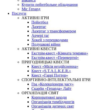
Вакансії
Купити пейнтбольне обладнання
Міс Гепард
Послуги
АКТИВНІ ІГРИ
Пейнтбол
Лазертаг
Лазертаг з трансформером
Арчері таг
Хокей з перешкодами
Подушкові війни
АКТИВНІ КВЕСТИ
Екстрім-квест «Кімната темряви»
Екстрім-квест «Перевертні»
ПРИГОДНИЦЬКІ КВЕСТИ
Квест «Місія нездійсненна»
Квест «S.T.A.L.K.E.R.»
Квест «Гаррі Поттер»
СПОРТИВНО-ІНТЕЛЕКТУАЛЬНІ ІГРИ
Гра «Колекціонери часу»
Скарби «Гепарда» Лайт
ОРГАНІЗАЦІЯ СВЯТ
Корпоративні заходи
Організація тимбілдингів
Організація дитячих свят