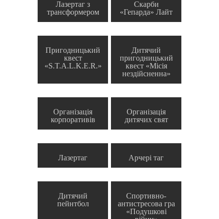
Лазертаг з
Скарби
трансформером
«Гепарда» Лайт
Пригодницький
Дитячий
квест
пригодницький
«S.T.A.L.K.E.R.»
квест «Місія
нездійсненна»
Організація
Організація
корпоративів
дитячих свят
Лазертаг
Арчері таг
Дитячий
Спортивно-
пейнтбол
антистресова гра
«Подушкові