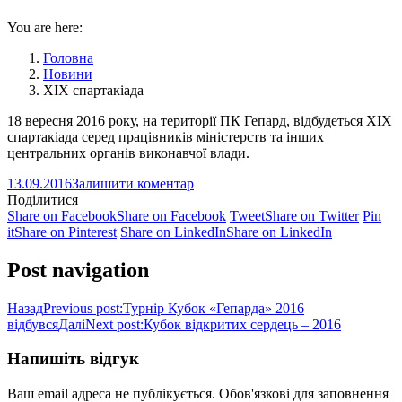
You are here:
Головна
Новини
XIX спартакіада
18 вересня 2016 року, на території ПК Гепард, відбудеться XIX
спартакіада серед працівників міністерств та інших
центральних органів виконавчої влади.
13.09.2016
Залишити коментар
Поділитися
Share on Facebook
Share on Facebook
Tweet
Share on Twitter
Pin
it
Share on Pinterest
Share on LinkedIn
Share on LinkedIn
Post navigation
Назад
Previous post:
Турнір Кубок «Гепарда» 2016
відбувся
Далі
Next post:
Кубок відкритих сердець – 2016
Напишіть відгук
Ваш email адреса не публікується. Обов'язкові для заповнення