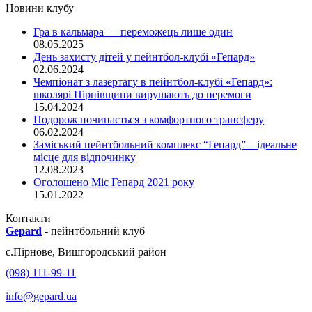
Новини клубу
Гра в кальмара — переможець лише один
08.05.2025
День захисту дітей у пейнтбол-клубі «Гепард»
02.06.2024
Чемпіонат з лазертагу в пейнтбол-клубі «Гепард»:
школярі Пірнівщини вирушають до перемоги
15.04.2024
Подорож починається з комфортного трансферу
06.02.2024
Заміський пейнтбольний комплекс “Гепард” – ідеальне
місце для відпочинку
12.08.2023
Оголошено Міс Гепард 2021 року
15.01.2022
Контакти
Gepard
-
пейнтбольний клуб
с.
Пірнове
,
Вишгородський район
(098) 111-99-11
info@gepard.ua