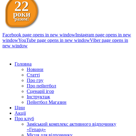
22
роки
разом!
Facebook page opens in new window
Instagram page opens in new
window
YouTube page opens in new window
Viber page opens in
new window
098 111-99-11
Головна
Новини
Статті
Про гру
Про пейнтбол
Сценарії ігор
Інструктаж
Пейнтбол Магазин
Ціни
Акції
Про клуб
Заміський комплекс активного відпочинку
«Гепард»
Місця для відпочинку