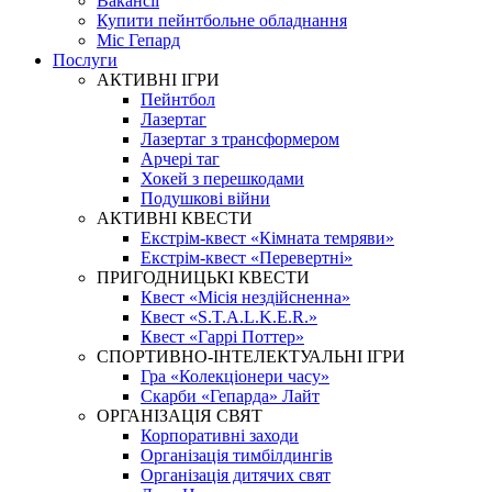
Вакансії
Купити пейнтбольне обладнання
Міс Гепард
Послуги
АКТИВНІ ІГРИ
Пейнтбол
Лазертаг
Лазертаг з трансформером
Арчері таг
Хокей з перешкодами
Подушкові війни
АКТИВНІ КВЕСТИ
Екстрім-квест «Кімната темряви»
Екстрім-квест «Перевертні»
ПРИГОДНИЦЬКІ КВЕСТИ
Квест «Місія нездійсненна»
Квест «S.T.A.L.K.E.R.»
Квест «Гаррі Поттер»
СПОРТИВНО-ІНТЕЛЕКТУАЛЬНІ ІГРИ
Гра «Колекціонери часу»
Скарби «Гепарда» Лайт
ОРГАНІЗАЦІЯ СВЯТ
Корпоративні заходи
Організація тимбілдингів
Організація дитячих свят