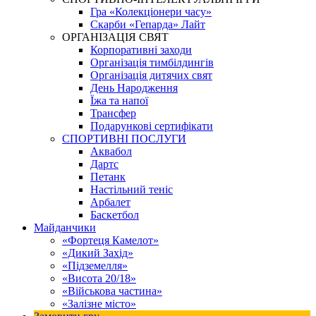
Гра «Колекціонери часу»
Скарби «Гепарда» Лайт
ОРГАНІЗАЦІЯ СВЯТ
Корпоративні заходи
Організація тимбілдингів
Організація дитячих свят
День Народження
Їжа та напої
Трансфер
Подарункові сертифікати
СПОРТИВНІ ПОСЛУГИ
Аквабол
Дартс
Петанк
Настільний теніс
Арбалет
Баскетбол
Майданчики
«Фортеця Камелот»
«Дикий Захід»
«Підземелля»
«Висота 20/18»
«Військова частина»
«Залізне місто»