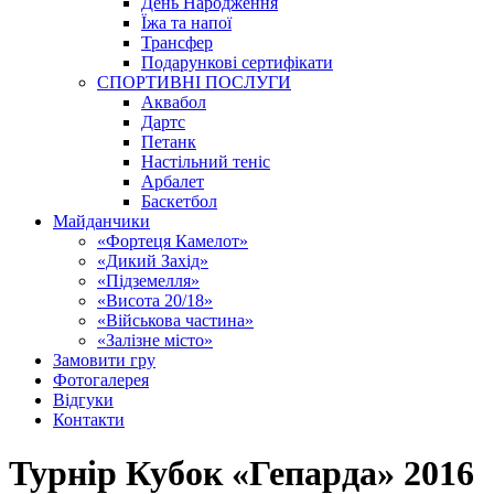
День Народження
Їжа та напої
Трансфер
Подарункові сертифікати
СПОРТИВНІ ПОСЛУГИ
Аквабол
Дартс
Петанк
Настільний теніс
Арбалет
Баскетбол
Майданчики
«Фортеця Камелот»
«Дикий Захід»
«Підземелля»
«Висота 20/18»
«Військова частина»
«Залізне місто»
Замовити гру
Фотогалерея
Відгуки
Контакти
Турнір Кубок «Гепарда» 2016