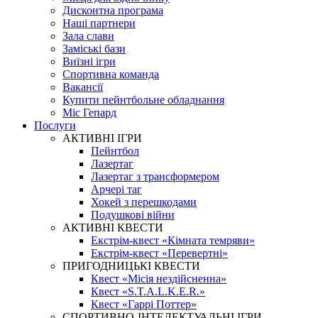
Дисконтна програма
Наші партнери
Зала слави
Заміські бази
Виїзні ігри
Спортивна команда
Вакансії
Купити пейнтбольне обладнання
Міс Гепард
Послуги
АКТИВНІ ІГРИ
Пейнтбол
Лазертаг
Лазертаг з трансформером
Арчері таг
Хокей з перешкодами
Подушкові війни
АКТИВНІ КВЕСТИ
Екстрім-квест «Кімната темряви»
Екстрім-квест «Перевертні»
ПРИГОДНИЦЬКІ КВЕСТИ
Квест «Місія нездійсненна»
Квест «S.T.A.L.K.E.R.»
Квест «Гаррі Поттер»
СПОРТИВНО-ІНТЕЛЕКТУАЛЬНІ ІГРИ