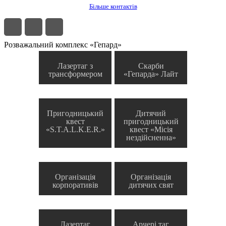
Більше контактів
Розважальний комплекс «Гепард»
Лазертаг з
Скарби
трансформером
«Гепарда» Лайт
Пригодницький
Дитячий
квест
пригодницький
«S.T.A.L.K.E.R.»
квест «Місія
нездійсненна»
Організація
Організація
корпоративів
дитячих свят
Лазертаг
Арчері таг