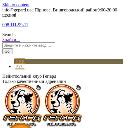
Skip to content
info@gepard.ua
с.Пірнове, Вишгородський район
9:00-20:00
щодня!
098 111-99-11
Search:
Знайти...
УКР
РУС
Пейнтбольний клуб Гепард
Только качественный адреналин