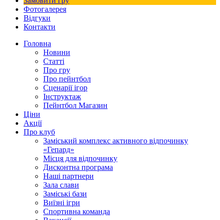
Замовити гру
Фотогалерея
Відгуки
Контакти
Головна
Новини
Статті
Про гру
Про пейнтбол
Сценарії ігор
Інструктаж
Пейнтбол Магазин
Ціни
Акції
Про клуб
Заміський комплекс активного відпочинку
«Гепард»
Місця для відпочинку
Дисконтна програма
Наші партнери
Зала слави
Заміські бази
Виїзні ігри
Спортивна команда