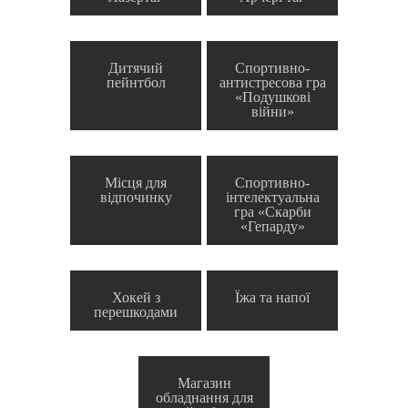
Дитячий
Спортивно-
пейнтбол
антистресова гра
«Подушкові
війни»
Місця для
Спортивно-
відпочинку
інтелектуальна
гра «Скарби
«Гепарду»
Хокей з
Їжа та напої
перешкодами
Магазин
обладнання для