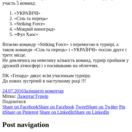
участь 5 команд:
«УКРАЇНЧІ»
«Сіль та перець»
«Striking Force»
«Мокрий виноград»
«Фул Хаос»
Вітаємо команду «Striking Force» з перемогою в турнірі, а
також команди «Сіль та перець» і «УКРАЇНЧІ» посіли друге і
третє місце.
Не дивлячись на невелику кількість команд, турнір пройшов у
дружній атмосфері і з посмішками на обличчях.
ПК «Гепард» дякує всім учасникам турніру.
До нових зустрічей в наступному році !!!
24.07.2016
Залишити коментар
Мітки:
Лазертаг
Турнір
Поділитися
Share on Facebook
Share on Facebook
Tweet
Share on Twitter
Pin
it
Share on Pinterest
Share on LinkedIn
Share on LinkedIn
Post navigation