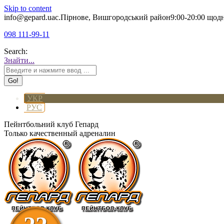
Skip to content
info@gepard.ua
с.Пірнове, Вишгородський район
9:00-20:00 щод
098 111-99-11
Search:
Знайти...
УКР
РУС
Пейнтбольний клуб Гепард
Только качественный адреналин