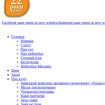
22
роки
разом!
Facebook page opens in new window
Instagram page opens in new 
098 111-99-11
Головна
Новини
Статті
Про гру
Про пейнтбол
Сценарії ігор
Інструктаж
Пейнтбол Магазин
Ціни
Акції
Про клуб
Заміський комплекс активного відпочинку «Гепард
Місця для відпочинку
Дисконтна програма
Наші партнери
Зала слави
Заміські бази