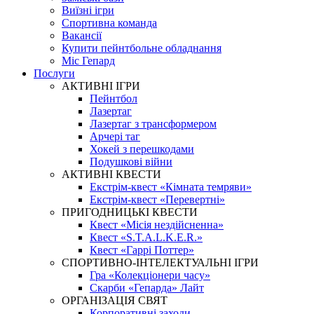
Виїзні ігри
Спортивна команда
Вакансії
Купити пейнтбольне обладнання
Міс Гепард
Послуги
АКТИВНІ ІГРИ
Пейнтбол
Лазертаг
Лазертаг з трансформером
Арчері таг
Хокей з перешкодами
Подушкові війни
АКТИВНІ КВЕСТИ
Екстрім-квест «Кімната темряви»
Екстрім-квест «Перевертні»
ПРИГОДНИЦЬКІ КВЕСТИ
Квест «Місія нездійсненна»
Квест «S.T.A.L.K.E.R.»
Квест «Гаррі Поттер»
СПОРТИВНО-ІНТЕЛЕКТУАЛЬНІ ІГРИ
Гра «Колекціонери часу»
Скарби «Гепарда» Лайт
ОРГАНІЗАЦІЯ СВЯТ
Корпоративні заходи