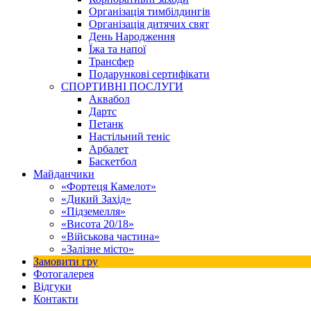
Організація тимбілдингів
Організація дитячих свят
День Народження
Їжа та напої
Трансфер
Подарункові сертифікати
СПОРТИВНІ ПОСЛУГИ
Аквабол
Дартс
Петанк
Настільний теніс
Арбалет
Баскетбол
Майданчики
«Фортеця Камелот»
«Дикий Захід»
«Підземелля»
«Висота 20/18»
«Військова частина»
«Залізне місто»
Замовити гру
Фотогалерея
Відгуки
Контакти