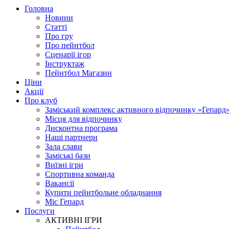
Головна
Новини
Статті
Про гру
Про пейнтбол
Сценарії ігор
Інструктаж
Пейнтбол Магазин
Ціни
Акції
Про клуб
Заміський комплекс активного відпочинку «Гепард
Місця для відпочинку
Дисконтна програма
Наші партнери
Зала слави
Заміські бази
Виїзні ігри
Спортивна команда
Вакансії
Купити пейнтбольне обладнання
Міс Гепард
Послуги
АКТИВНІ ІГРИ