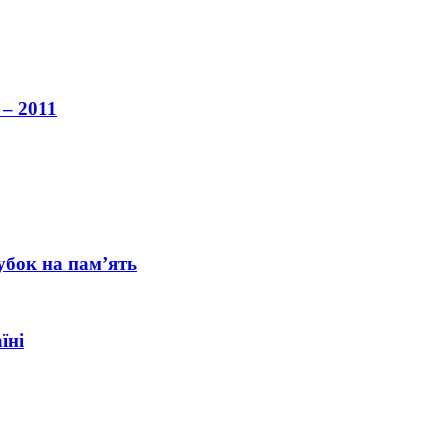
 – 2011
убок на пам’ять
їні