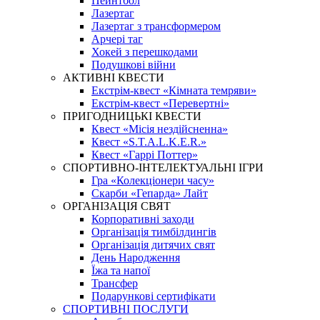
Пейнтбол
Лазертаг
Лазертаг з трансформером
Арчері таг
Хокей з перешкодами
Подушкові війни
АКТИВНІ КВЕСТИ
Екстрім-квест «Кімната темряви»
Екстрім-квест «Перевертні»
ПРИГОДНИЦЬКІ КВЕСТИ
Квест «Місія нездійсненна»
Квест «S.T.A.L.K.E.R.»
Квест «Гаррі Поттер»
СПОРТИВНО-ІНТЕЛЕКТУАЛЬНІ ІГРИ
Гра «Колекціонери часу»
Скарби «Гепарда» Лайт
ОРГАНІЗАЦІЯ СВЯТ
Корпоративні заходи
Організація тимбілдингів
Організація дитячих свят
День Народження
Їжа та напої
Трансфер
Подарункові сертифікати
СПОРТИВНІ ПОСЛУГИ