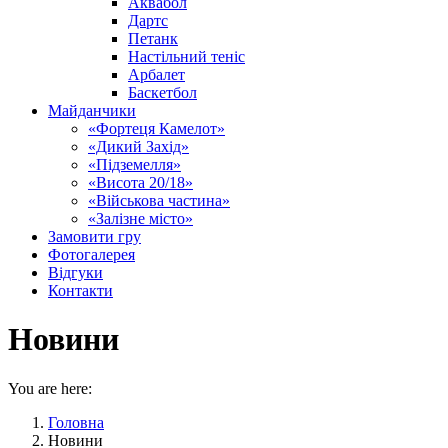
Аквабол
Дартс
Петанк
Настільний теніс
Арбалет
Баскетбол
Майданчики
«Фортеця Камелот»
«Дикий Захід»
«Підземелля»
«Висота 20/18»
«Військова частина»
«Залізне місто»
Замовити гру
Фотогалерея
Відгуки
Контакти
Новини
You are here:
Головна
Новини