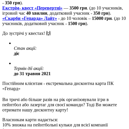
-
350 грн
).
Екстрім- квест «Перевертні»
—
3500 грн
. (до 10 учасників,
ігровий час
40 хвилин
, додатковий учасник -
350 грн
).
«Скарби «Гепарда» Лайт»
- до 10 чоловік –
15000 грн
. (до 10
учасників, додатковий учасник -
1500 грн
).
До зустрічі у квестах! 🙌
Стан акції:
діє
Термін дії акції:
до 31 травня 2021
Постійним клієнтам - екстремальна дисконтна карта ПК
«Гепард»
Ви тричі або більше разів на рік організовували ігри в
пейнтбол або лазертаг для своєї команди? Тоді Ви можете
отримати нашу дисконтну карту!
Власникам карти надається:
10% знижка на пейнтбольні кульки для всієї компанії