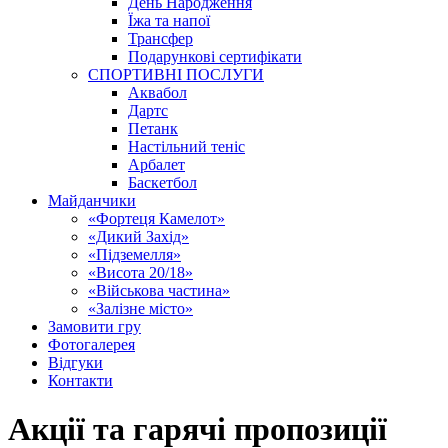
День Народження
Їжа та напої
Трансфер
Подарункові сертифікати
СПОРТИВНІ ПОСЛУГИ
Аквабол
Дартс
Петанк
Настільний теніс
Арбалет
Баскетбол
Майданчики
«Фортеця Камелот»
«Дикий Захід»
«Підземелля»
«Висота 20/18»
«Військова частина»
«Залізне місто»
Замовити гру
Фотогалерея
Відгуки
Контакти
Акції та гарячі пропозиції