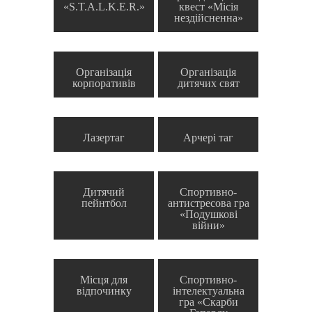
«S.T.A.L.K.E.R.»
квест «Місія
нездійсненна»
Організація
Організація
корпоративів
дитячих свят
Лазертаг
Арчері таг
Дитячий
Спортивно-
пейнтбол
антистресова гра
«Подушкові
війни»
Місця для
Спортивно-
відпочинку
інтелектуальна
гра «Скарби