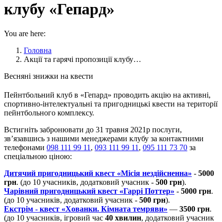
клубу «Гепард»
You are here:
Головна
Акції та гарячі пропозиції клубу…
Весняні знижки на квести
Пейнтбольний клуб в «Гепард» проводить акцію на активні,
спортивно-інтелектуальні та пригодницькі квести на території
пейнтбольного комплексу.
Встигніть забронювати до 31 травня 2021р послуги,
зв’язавшись з нашими менеджерами клубу за контактними
телефонами
098 111 99 11
,
093 111 99 11
,
095 111 73 70
за
спеціальною ціною:
Дитячий пригодницький квест «Місія нездійсненна»
-
5000
грн
. (до 10 учасників, додатковий учасник -
500 грн
).
Чарівний пригодницький квест «Гаррі Поттер»
-
5000 грн
.
(до 10 учасників, додатковий учасник -
500 грн
).
Екстрім - квест «Хованки. Кімната темряви»
—
3500 грн
.
(до 10 учасників, ігровий час
40 хвилин
, додатковий учасник