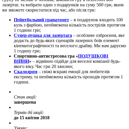
лазертаг, та вибрати один з подарунків на суму 500 грн, яким
ви зможете скористатися під час, або після гри:
Пейнтбольний гранатомет
– в подарунок входить 100
куль з фарбою, необмежена кількість пострілів протягом
1 години гри;
Супер-пушка для лазертага
– особливе озброєння, яке
додасть до будь-яких сценаріїв лазерних боїв елемент
кінематографічності та веселого драйву. Ми вам даруємо
1 годину гри;
Спортивно-антистресова гра «
ПОДУШКОВІ
ВІЙНИ
»
– відмінно підійде для веселої компанії будь-
якого віку. Час гри 20 хвилин;
Скалодром
– свіжі яскраві емоції для любителів
екстриму, та необмежена кількість проходів протягом 1
години.
Стан акції:
завершена
Термін дії акції:
до 15 квітня 2018
Умови: