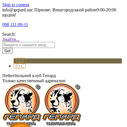
Skip to content
info@gepard.ua
с.Пірнове, Вишгородський район
9:00-20:00
щодня!
098 111-99-11
Search:
Знайти...
УКР
РУС
Пейнтбольний клуб Гепард
Только качественный адреналин