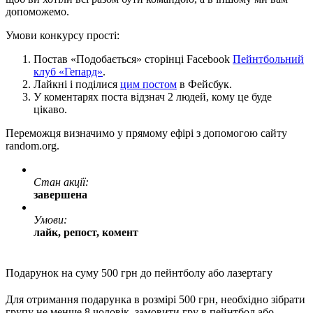
допоможемо.
Умови конкурсу прості:
Постав «Подобається» сторінці Facebook
Пейнтбольний
клуб «Гепард»
.
Лайкні і поділися
цим постом
в Фейсбук.
У коментарях поста
відзнач 2 людей, кому це буде
цікаво.
Переможця визначимо у прямому ефірі з допомогою сайту
random.org.
Стан акції:
завершена
Умови:
лайк, репост, комент
Подарунок на суму 500 грн до пейнтболу або лазертагу
Для отримання подарунка в розмірі 500 грн, необхідно зібрати
групу не менше 8 чоловік, замовити гру в пейнтбол або