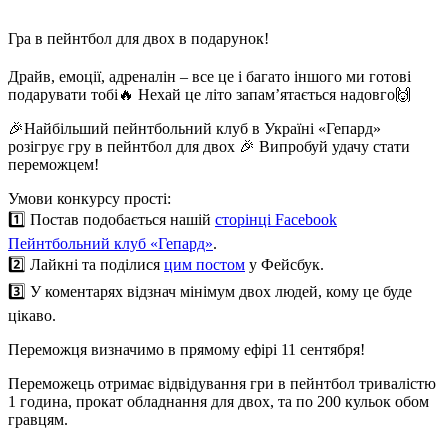
Гра в пейнтбол для двох в подарунок!
Драйв, емоції, адреналін – все це і багато іншого ми готові
подарувати тобі🔥 Нехай це літо запам’ятається надовго🙌
🎉Найбільший пейнтбольний клуб в Україні «Гепард»
розігрує гру в пейнтбол для двох 🎉 Випробуй удачу стати
переможцем!
Умови конкурсу прості:
1️⃣ Постав подобається нашій
сторінці Facebook
Пейнтбольний клуб «Гепард»
.
2️⃣ Лайкні та поділися
цим постом
у Фейсбук.
3️⃣ У коментарях відзнач мінімум двох людей, кому це буде
цікаво.
Переможця визначимо в прямому ефірі 11 сентября!
Переможець отримає відвідування гри в пейнтбол тривалістю
1 година, прокат обладнання для двох, та по 200 кульок обом
гравцям.