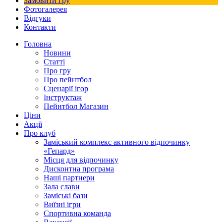
Замовити гру
Фотогалерея
Відгуки
Контакти
Головна
Новини
Статті
Про гру
Про пейнтбол
Сценарії ігор
Інструктаж
Пейнтбол Магазин
Ціни
Акції
Про клуб
Заміський комплекс активного відпочинку
«Гепард»
Місця для відпочинку
Дисконтна програма
Наші партнери
Зала слави
Заміські бази
Виїзні ігри
Спортивна команда