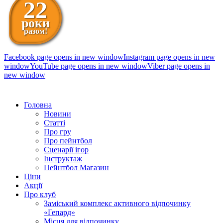
22
роки
разом!
Facebook page opens in new window
Instagram page opens in new
window
YouTube page opens in new window
Viber page opens in
new window
098 111-99-11
Головна
Новини
Статті
Про гру
Про пейнтбол
Сценарії ігор
Інструктаж
Пейнтбол Магазин
Ціни
Акції
Про клуб
Заміський комплекс активного відпочинку
«Гепард»
Місця для відпочинку