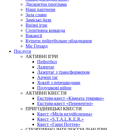
Дисконтна програма
Наші партнери
Зала слави
Заміські бази
Виїзні ігри
Спортивна команда
Вакансії
Купити пейнтбольне обладнання
Міс Гепард
Послуги
АКТИВНІ ІГРИ
Пейнтбол
Лазертаг
Лазертаг з трансформером
Арчері таг
Хокей з перешкодами
Подушкові війни
АКТИВНІ КВЕСТИ
Екстрім-квест «Кімната темряви»
Екстрім-квест «Перевертні»
ПРИГОДНИЦЬКІ КВЕСТИ
Квест «Місія нездійсненна»
Квест «S.T.A.L.K.E.R.»
Квест «Гаррі Поттер»
СПОРТИВНО-ІНТЕЛЕКТУАЛЬНІ ІГРИ