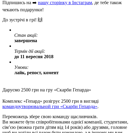
Підпишись на ➡️
нашу сторінку в Інстаграм
, де тебе також
чекають подарунки!
До зустрічі в грі! 🙌
Стан акції:
завершена
Термін дії акції:
до 11 вересня 2018
Умови:
лайк, репост, комент
Даруємо 2500 грн на гру «Скарби Гепарда»
Комплекс «Гепард» розігрує 2500 грн в вигляді
командоутворювальной гри «Скарби Гепарда»
.
Переможець збере свою команду щасливчиків.
Ви можете бути співробітниками однієї компанії, студентами,
сім’єю (можна грати дітям від 14 років) або друзями, головне
щоб ви хотіли всі разом бути командою, а в іншому ми вам