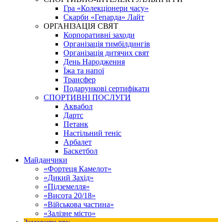
Гра «Колекціонери часу»
Скарби «Гепарда» Лайт
ОРГАНІЗАЦІЯ СВЯТ
Корпоративні заходи
Організація тимбілдингів
Організація дитячих свят
День Народження
Їжа та напої
Трансфер
Подарункові сертифікати
СПОРТИВНІ ПОСЛУГИ
Аквабол
Дартс
Петанк
Настільний теніс
Арбалет
Баскетбол
Майданчики
«Фортеця Камелот»
«Дикий Захід»
«Підземелля»
«Висота 20/18»
«Військова частина»
«Залізне місто»