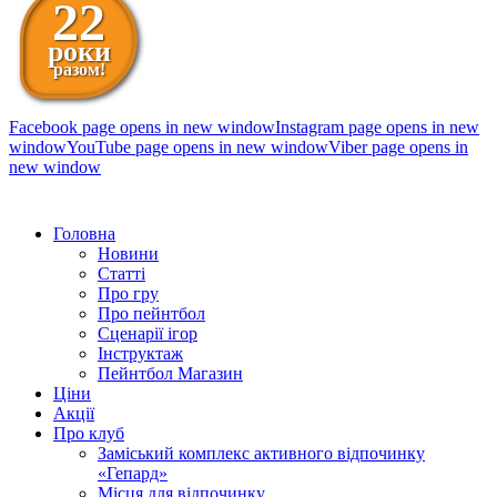
22
роки
разом!
Facebook page opens in new window
Instagram page opens in new
window
YouTube page opens in new window
Viber page opens in
new window
098 111-99-11
Головна
Новини
Статті
Про гру
Про пейнтбол
Сценарії ігор
Інструктаж
Пейнтбол Магазин
Ціни
Акції
Про клуб
Заміський комплекс активного відпочинку
«Гепард»
Місця для відпочинку