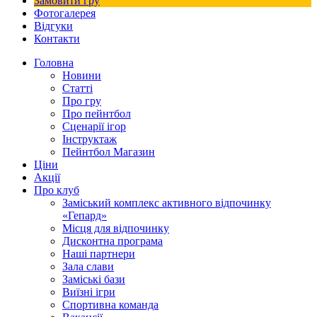
Замовити гру
Фотогалерея
Відгуки
Контакти
Головна
Новини
Статті
Про гру
Про пейнтбол
Сценарії ігор
Інструктаж
Пейнтбол Магазин
Ціни
Акції
Про клуб
Заміський комплекс активного відпочинку
«Гепард»
Місця для відпочинку
Дисконтна програма
Наші партнери
Зала слави
Заміські бази
Виїзні ігри
Спортивна команда