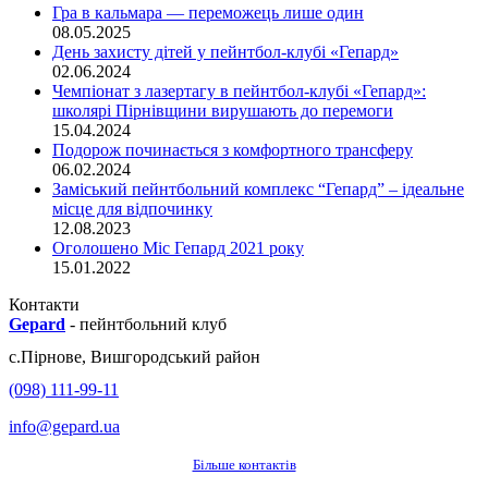
Гра в кальмара — переможець лише один
08.05.2025
День захисту дітей у пейнтбол-клубі «Гепард»
02.06.2024
Чемпіонат з лазертагу в пейнтбол-клубі «Гепард»:
школярі Пірнівщини вирушають до перемоги
15.04.2024
Подорож починається з комфортного трансферу
06.02.2024
Заміський пейнтбольний комплекс “Гепард” – ідеальне
місце для відпочинку
12.08.2023
Оголошено Міс Гепард 2021 року
15.01.2022
Контакти
Gepard
-
пейнтбольний клуб
с.
Пірнове
,
Вишгородський район
(098) 111-99-11
info@gepard.ua
Більше контактів