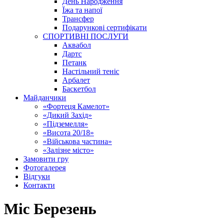
День Народження
Їжа та напої
Трансфер
Подарункові сертифікати
СПОРТИВНІ ПОСЛУГИ
Аквабол
Дартс
Петанк
Настільний теніс
Арбалет
Баскетбол
Майданчики
«Фортеця Камелот»
«Дикий Захід»
«Підземелля»
«Висота 20/18»
«Військова частина»
«Залізне місто»
Замовити гру
Фотогалерея
Відгуки
Контакти
Міс Березень