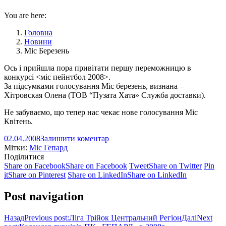
You are here:
Головна
Новини
Міс Березень
Ось і прийшла пора привітати першу переможницю в
конкурсі <міс пейнтбол 2008>.
За підсумками голосування Міс березень, визнана –
Хітровская Олена (ТОВ “Пузата Хата» Служба доставки).
Не забуваємо, що тепер нас чекає нове голосування Міс
Квітень.
02.04.2008
Залишити коментар
Мітки:
Міс Гепард
Поділитися
Share on Facebook
Share on Facebook
Tweet
Share on Twitter
Pin
it
Share on Pinterest
Share on LinkedIn
Share on LinkedIn
Post navigation
Назад
Previous post:
Ліга Трійок Центральний Регіон
Далі
Next