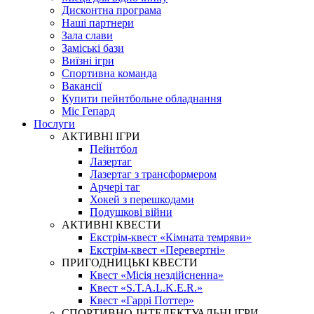
Дисконтна програма
Наші партнери
Зала слави
Заміські бази
Виїзні ігри
Спортивна команда
Вакансії
Купити пейнтбольне обладнання
Міс Гепард
Послуги
АКТИВНІ ІГРИ
Пейнтбол
Лазертаг
Лазертаг з трансформером
Арчері таг
Хокей з перешкодами
Подушкові війни
АКТИВНІ КВЕСТИ
Екстрім-квест «Кімната темряви»
Екстрім-квест «Перевертні»
ПРИГОДНИЦЬКІ КВЕСТИ
Квест «Місія нездійсненна»
Квест «S.T.A.L.K.E.R.»
Квест «Гаррі Поттер»
СПОРТИВНО-ІНТЕЛЕКТУАЛЬНІ ІГРИ