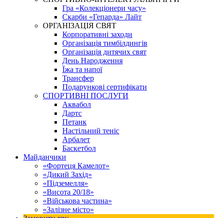
Гра «Колекціонери часу»
Скарби «Гепарда» Лайт
ОРГАНІЗАЦІЯ СВЯТ
Корпоративні заходи
Організація тимбілдингів
Організація дитячих свят
День Народження
Їжа та напої
Трансфер
Подарункові сертифікати
СПОРТИВНІ ПОСЛУГИ
Аквабол
Дартс
Петанк
Настільний теніс
Арбалет
Баскетбол
Майданчики
«Фортеця Камелот»
«Дикий Захід»
«Підземелля»
«Висота 20/18»
«Військова частина»
«Залізне місто»