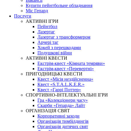
Вакансії
Купити пейнтбольне обладнання
Міс Гепард
Послуги
АКТИВНІ ІГРИ
Пейнтбол
Лазертаг
Лазертаг з трансформером
Арчері таг
Хокей з перешкодами
Подушкові війни
АКТИВНІ КВЕСТИ
Екстрім-квест «Кімната темряви»
Екстрім-квест «Перевертні»
ПРИГОДНИЦЬКІ КВЕСТИ
Квест «Місія нездійсненна»
Квест «S.T.A.L.K.E.R.»
Квест «Гаррі Поттер»
СПОРТИВНО-ІНТЕЛЕКТУАЛЬНІ ІГРИ
Гра «Колекціонери часу»
Скарби «Гепарда» Лайт
ОРГАНІЗАЦІЯ СВЯТ
Корпоративні заходи
Організація тимбілдингів
Організація дитячих свят