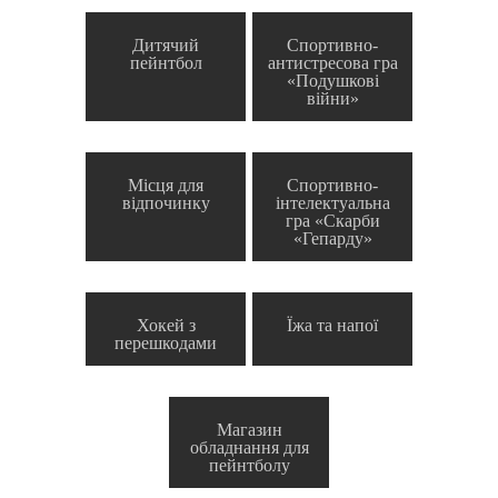
Дитячий
Спортивно-
пейнтбол
антистресова гра
«Подушкові
війни»
Місця для
Спортивно-
відпочинку
інтелектуальна
гра «Скарби
«Гепарду»
Хокей з
Їжа та напої
перешкодами
Магазин
обладнання для
пейнтболу