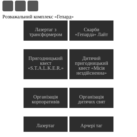
Розважальний комплекс «Гепард»
Лазертаг з
Скарби
трансформером
«Гепарда» Лайт
Пригодницький
Дитячий
квест
пригодницький
«S.T.A.L.K.E.R.»
квест «Місія
нездійсненна»
Організація
Організація
корпоративів
дитячих свят
Лазертаг
Арчері таг