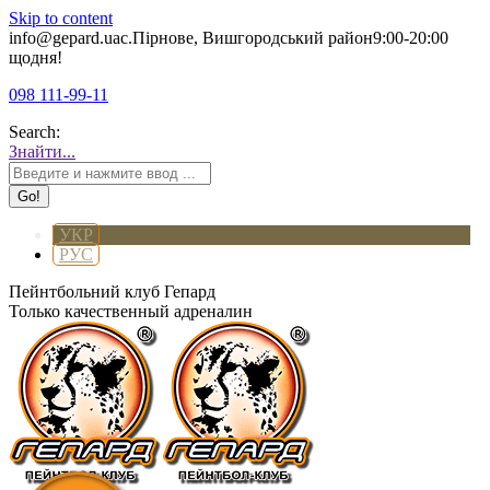
Skip to content
info@gepard.ua
с.Пірнове, Вишгородський район
9:00-20:00
щодня!
098 111-99-11
Search:
Знайти...
УКР
РУС
Пейнтбольний клуб Гепард
Только качественный адреналин