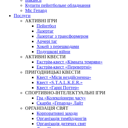
Вакансії
Купити пейнтбольне обладнання
Міс Гепард
Послуги
АКТИВНІ ІГРИ
Пейнтбол
Лазертаг
Лазертаг з трансформером
Арчері таг
Хокей з перешкодами
Подушкові війни
АКТИВНІ КВЕСТИ
Екстрім-квест «Кімната темряви»
Екстрім-квест «Перевертні»
ПРИГОДНИЦЬКІ КВЕСТИ
Квест «Місія нездійсненна»
Квест «S.T.A.L.K.E.R.»
Квест «Гаррі Поттер»
СПОРТИВНО-ІНТЕЛЕКТУАЛЬНІ ІГРИ
Гра «Колекціонери часу»
Скарби «Гепарда» Лайт
ОРГАНІЗАЦІЯ СВЯТ
Корпоративні заходи
Організація тимбілдингів
Організація дитячих свят