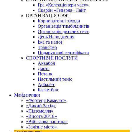
Гра «Колекціонери часу»
Скарби «Гепарда» Лайт
ОРГАНІЗАЦІЯ СВЯТ
Корпоративні заходи
Організація тимбілдингів
Організація дитячих свят
День Народження
Їжа та напої
Трансфер
Подарункові сертифікати
СПОРТИВНІ ПОСЛУГИ
Аквабол
Дартс
Петанк
Настільний теніс
Арбалет
Баскетбол
Майданчики
«Фортеця Камелот»
«Дикий Захід»
«Підземелля»
«Висота 20/18»
«Військова частина»
«Залізне місто»