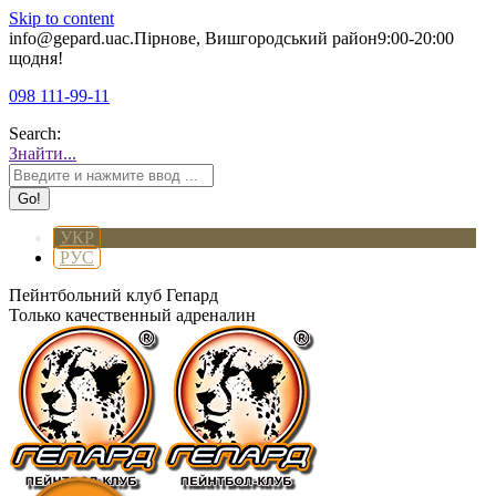
Skip to content
info@gepard.ua
с.Пірнове, Вишгородський район
9:00-20:00
щодня!
098 111-99-11
Search:
Знайти...
УКР
РУС
Пейнтбольний клуб Гепард
Только качественный адреналин