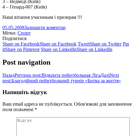
3 – Ведмеді (Київ)
4 – Гепард-007 (Київ)
Наші вітання учасникам і призерам !!!
05.05.2008
Залишити коментар
Мітки:
Спорт
Поділитися
Share on Facebook
Share on Facebook
Tweet
Share on Twitter
Pin
it
Share on Pinterest
Share on LinkedIn
Share on LinkedIn
Post navigation
Назад
Previous post:
Відкрита пейнтбольная Ліга
Далі
Next
post:
Благодійний пейнтбольний турнір «Битва за життя»
Напишіть відгук
Ваш email адреса не публікується. Обов'язкові для заповнення
поля позначені
*