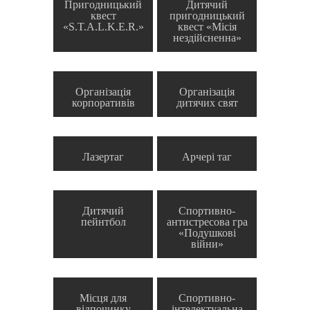
Пригодницький
Дитячий
квест
пригодницький
«S.T.A.L.K.E.R.»
квест «Місія
нездійсненна»
Організація
Організація
корпоративів
дитячих свят
Лазертаг
Арчері таг
Дитячий
Спортивно-
пейнтбол
антистресова гра
«Подушкові
війни»
Місця для
Спортивно-
відпочинку
інтелектуальна