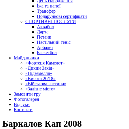
День Народження
Їжа та напої
Трансфер
Подарункові сертифікати
СПОРТИВНІ ПОСЛУГИ
Аквабол
Дартс
Петанк
Настільний теніс
Арбалет
Баскетбол
Майданчики
«Фортеця Камелот»
«Дикий Захід»
«Підземелля»
«Висота 20/18»
«Військова частина»
«Залізне місто»
Замовити гру
Фотогалерея
Відгуки
Контакти
Баркалов Кап 2008