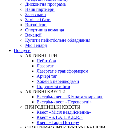
Дисконтна програма
Наші партнери
Зала слави
Заміські бази
Виїзні ігри
Спортивна команда
Вакансії
Купити пейнтбольне обладнання
Міс Гепард
Послуги
АКТИВНІ ІГРИ
Пейнтбол
Лазертаг
Лазертаг з трансформером
Арчері таг
Хокей з перешкодами
Подушкові війни
АКТИВНІ КВЕСТИ
Екстрім-квест «Кімната темряви»
Екстрім-квест «Перевертні»
ПРИГОДНИЦЬКІ КВЕСТИ
Квест «Місія нездійсненна»
Квест «S.T.A.L.K.E.R.»
Квест «Гаррі Поттер»
СПОРТИВНО-ІНТЕЛЕКТУАЛЬНІ ІГРИ