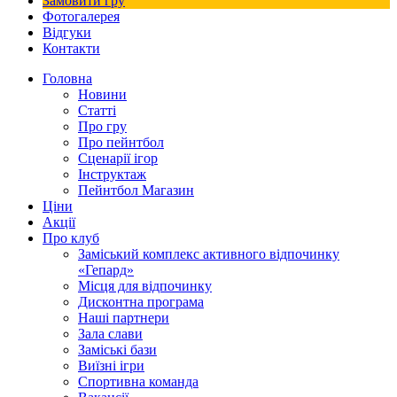
Замовити гру
Фотогалерея
Відгуки
Контакти
Головна
Новини
Статті
Про гру
Про пейнтбол
Сценарії ігор
Інструктаж
Пейнтбол Магазин
Ціни
Акції
Про клуб
Заміський комплекс активного відпочинку
«Гепард»
Місця для відпочинку
Дисконтна програма
Наші партнери
Зала слави
Заміські бази
Виїзні ігри
Спортивна команда