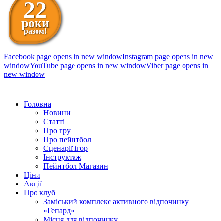
22
роки
разом!
Facebook page opens in new window
Instagram page opens in new
window
YouTube page opens in new window
Viber page opens in
new window
098 111-99-11
Головна
Новини
Статті
Про гру
Про пейнтбол
Сценарії ігор
Інструктаж
Пейнтбол Магазин
Ціни
Акції
Про клуб
Заміський комплекс активного відпочинку
«Гепард»
Місця для відпочинку