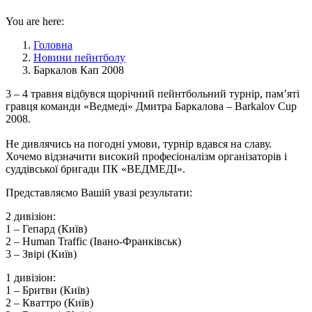
You are here:
Головна
Новини пейнтболу
Баркалов Кап 2008
3 – 4 травня відбувся щорічний пейнтбольний турнір, пам’яті
гравця команди «Ведмеді» Дмитра Баркалова – Barkalov Cup
2008.
Не дивлячись на погодні умови, турнір вдався на славу.
Хочемо відзначити високий професіоналізм організаторів і
суддівської бригади ПК «ВЕДМЕДІ».
Представляємо Вашій увазі результати:
2 дивізіон:
1 – Гепард (Київ)
2 – Human Traffic (Івано-Франківськ)
3 – Звірі (Київ)
1 дивізіон:
1 – Бритви (Київ)
2 – Кваттро (Київ)