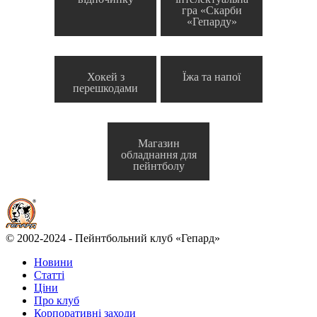
гра «Скарби
«Гепарду»
Хокей з
Їжа та напої
перешкодами
Магазин
обладнання для
пейнтболу
© 2002-2024 - Пейнтбольний клуб «Гепард»
Новини
Статті
Ціни
Про клуб
Корпоративні заходи