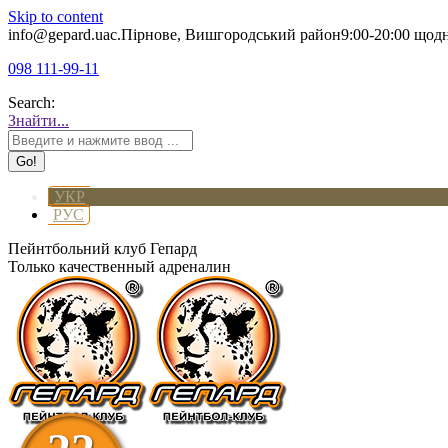
Skip to content
info@gepard.ua
с.Пірнове, Вишгородський район
9:00-20:00 щод
098 111-99-11
Search:
Знайти...
УКР
РУС
Пейнтбольний клуб Гепард
Только качественный адреналин