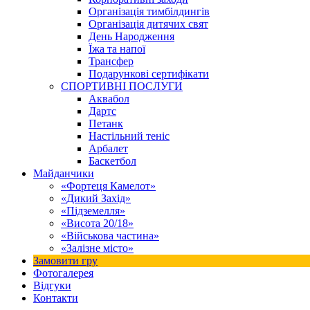
Організація тимбілдингів
Організація дитячих свят
День Народження
Їжа та напої
Трансфер
Подарункові сертифікати
СПОРТИВНІ ПОСЛУГИ
Аквабол
Дартс
Петанк
Настільний теніс
Арбалет
Баскетбол
Майданчики
«Фортеця Камелот»
«Дикий Захід»
«Підземелля»
«Висота 20/18»
«Військова частина»
«Залізне місто»
Замовити гру
Фотогалерея
Відгуки
Контакти