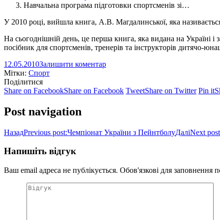
Навчальна програма підготовки спортсменів зі…
У 2010 році, вийшла книга, А.В. Магдалинської, яка називаєть
На сьогоднішній день, це перша книга, яка видана на Україні і
посібник для спортсменів, тренерів та інструкторів дитячо-юна
12.05.2010
Залишити коментар
Мітки:
Спорт
Поділитися
Share on Facebook
Share on Facebook
Tweet
Share on Twitter
Pin it
S
Post navigation
Назад
Previous post:
Чемпіонат України з Пейнтболу
Далі
Next post
Напишіть відгук
Ваш email адреса не публікується. Обов'язкові для заповнення 