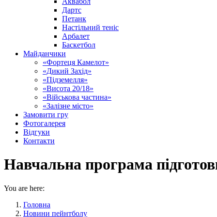
Аквабол
Дартс
Петанк
Настільний теніс
Арбалет
Баскетбол
Майданчики
«Фортеця Камелот»
«Дикий Захід»
«Підземелля»
«Висота 20/18»
«Військова частина»
«Залізне місто»
Замовити гру
Фотогалерея
Відгуки
Контакти
Навчальна програма підготовк
You are here:
Головна
Новини пейнтболу