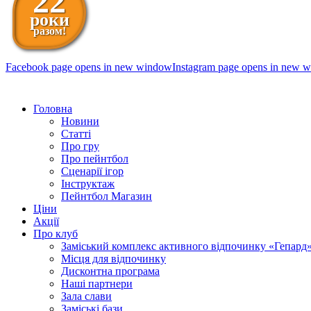
22
роки
разом!
Facebook page opens in new window
Instagram page opens in new 
098 111-99-11
Головна
Новини
Статті
Про гру
Про пейнтбол
Сценарії ігор
Інструктаж
Пейнтбол Магазин
Ціни
Акції
Про клуб
Заміський комплекс активного відпочинку «Гепард
Місця для відпочинку
Дисконтна програма
Наші партнери
Зала слави
Заміські бази