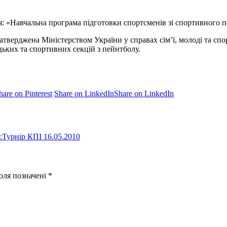
ся: «Навчальна програма підготовки спортсменів зі спортивного
 затверджена Міністерством України у справах сім’ї, молоді та с
цьких та спортивних секцій з пейнтболу.
hare on Pinterest
Share on LinkedIn
Share on LinkedIn
:
Турнір КПІ 16.05.2010
поля позначені
*