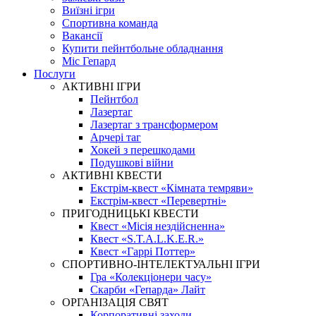
Виїзні ігри
Спортивна команда
Вакансії
Купити пейнтбольне обладнання
Міс Гепард
Послуги
АКТИВНІ ІГРИ
Пейнтбол
Лазертаг
Лазертаг з трансформером
Арчері таг
Хокей з перешкодами
Подушкові війни
АКТИВНІ КВЕСТИ
Екстрім-квест «Кімната темряви»
Екстрім-квест «Перевертні»
ПРИГОДНИЦЬКІ КВЕСТИ
Квест «Місія нездійсненна»
Квест «S.T.A.L.K.E.R.»
Квест «Гаррі Поттер»
СПОРТИВНО-ІНТЕЛЕКТУАЛЬНІ ІГРИ
Гра «Колекціонери часу»
Скарби «Гепарда» Лайт
ОРГАНІЗАЦІЯ СВЯТ
Корпоративні заходи