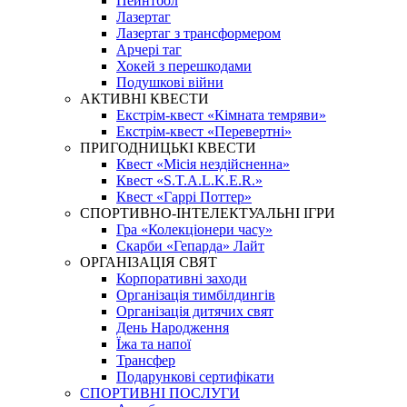
Пейнтбол
Лазертаг
Лазертаг з трансформером
Арчері таг
Хокей з перешкодами
Подушкові війни
АКТИВНІ КВЕСТИ
Екстрім-квест «Кімната темряви»
Екстрім-квест «Перевертні»
ПРИГОДНИЦЬКІ КВЕСТИ
Квест «Місія нездійсненна»
Квест «S.T.A.L.K.E.R.»
Квест «Гаррі Поттер»
СПОРТИВНО-ІНТЕЛЕКТУАЛЬНІ ІГРИ
Гра «Колекціонери часу»
Скарби «Гепарда» Лайт
ОРГАНІЗАЦІЯ СВЯТ
Корпоративні заходи
Організація тимбілдингів
Організація дитячих свят
День Народження
Їжа та напої
Трансфер
Подарункові сертифікати
СПОРТИВНІ ПОСЛУГИ