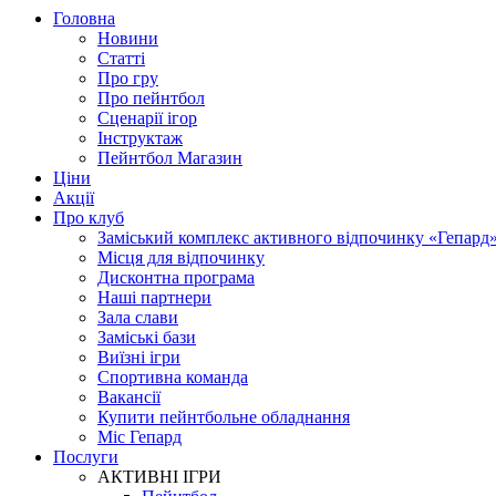
Головна
Новини
Статті
Про гру
Про пейнтбол
Сценарії ігор
Інструктаж
Пейнтбол Магазин
Ціни
Акції
Про клуб
Заміський комплекс активного відпочинку «Гепард
Місця для відпочинку
Дисконтна програма
Наші партнери
Зала слави
Заміські бази
Виїзні ігри
Спортивна команда
Вакансії
Купити пейнтбольне обладнання
Міс Гепард
Послуги
АКТИВНІ ІГРИ