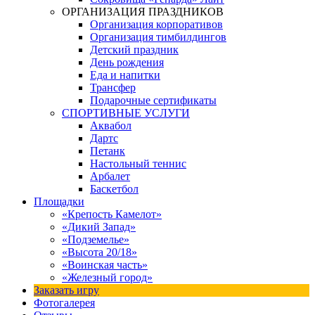
ОРГАНИЗАЦИЯ ПРАЗДНИКОВ
Организация корпоративов
Организация тимбилдингов
Детский праздник
День рождения
Еда и напитки
Трансфер
Подарочные сертификаты
СПОРТИВНЫЕ УСЛУГИ
Аквабол
Дартс
Петанк
Настольный теннис
Арбалет
Баскетбол
Площадки
«Крепость Камелот»
«Дикий Запад»
«Подземелье»
«Высота 20/18»
«Воинская часть»
«Железный город»
Заказать игру
Фотогалерея