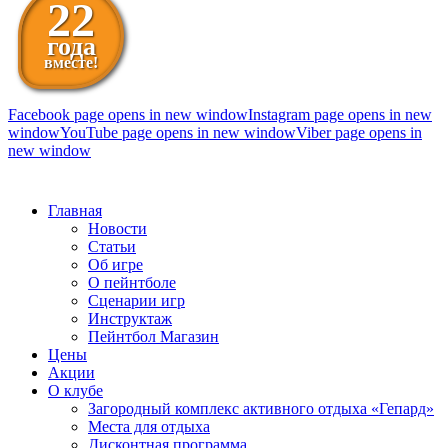
22
года
вместе!
Facebook page opens in new window
Instagram page opens in new
window
YouTube page opens in new window
Viber page opens in
new window
098 111-99-11
Главная
Новости
Статьи
Об игре
О пейнтболе
Сценарии игр
Инструктаж
Пейнтбол Магазин
Цены
Акции
О клубе
Загородный комплекс активного отдыха «Гепард»
Места для отдыха
Дисконтная программа