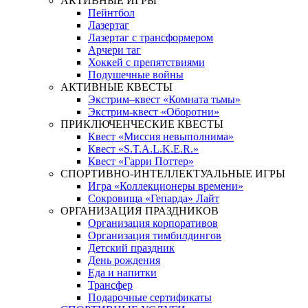
АКТИВНЫЕ ИГРЫ
Пейнтбол
Лазертаг
Лазертаг с трансформером
Арчери таг
Хоккей с препятствиями
Подушечные войны
АКТИВНЫЕ КВЕСТЫ
Экстрим–квест «Комната тьмы»
Экстрим-квест «Оборотни»
ПРИКЛЮЧЕНЧЕСКИЕ КВЕСТЫ
Квест «Миссия невыполнима»
Квест «S.T.A.L.K.E.R.»
Квест «Гарри Поттер»
СПОРТИВНО-ИНТЕЛЛЕКТУАЛЬНЫЕ ИГРЫ
Игра «Коллекционеры времени»
Сокровища «Гепарда» Лайт
ОРГАНИЗАЦИЯ ПРАЗДНИКОВ
Организация корпоративов
Организация тимбилдингов
Детский праздник
День рождения
Еда и напитки
Трансфер
Подарочные сертификаты