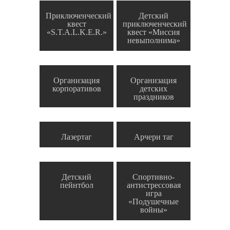
Приключенческий
Детский
квест
приключенческий
«S.T.A.L.K.E.R.»
квест «Миссия
невыполнима»
Организация
Организация
корпоративов
детских
праздников
Лазертаг
Арчери таг
Детский
Спортивно-
пейнтбол
антистрессовая
игра
«Подушечные
войны»