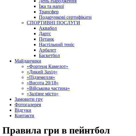
День Народження
Їжа та напої
Трансфер
Подарункові сертифікати
СПОРТИВНІ ПОСЛУГИ
Аквабол
Дартс
Петанк
Настільний теніс
Арбалет
Баскетбол
Майданчики
«Фортеця Камелот»
«Дикий Захід»
«Підземелля»
«Висота 20/18»
«Військова частина»
«Залізне місто»
Замовити гру
Фотогалерея
Відгуки
Контакти
Правила гри в пейнтбол