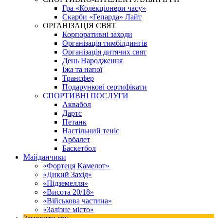
Гра «Колекціонери часу»
Скарби «Гепарда» Лайт
ОРГАНІЗАЦІЯ СВЯТ
Корпоративні заходи
Організація тимбілдингів
Організація дитячих свят
День Народження
Їжа та напої
Трансфер
Подарункові сертифікати
СПОРТИВНІ ПОСЛУГИ
Аквабол
Дартс
Петанк
Настільний теніс
Арбалет
Баскетбол
Майданчики
«Фортеця Камелот»
«Дикий Захід»
«Підземелля»
«Висота 20/18»
«Військова частина»
«Залізне місто»