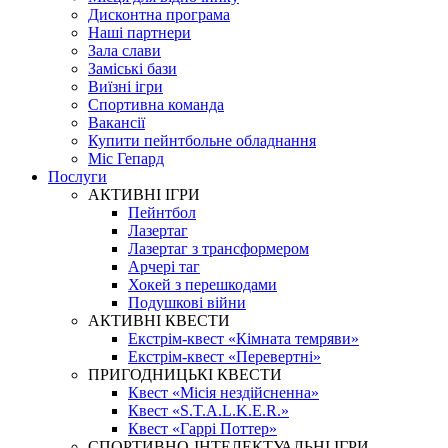
Дисконтна програма
Наші партнери
Зала слави
Заміські бази
Виїзні ігри
Спортивна команда
Вакансії
Купити пейнтбольне обладнання
Міс Гепард
Послуги
АКТИВНІ ІГРИ
Пейнтбол
Лазертаг
Лазертаг з трансформером
Арчері таг
Хокей з перешкодами
Подушкові війни
АКТИВНІ КВЕСТИ
Екстрім-квест «Кімната темряви»
Екстрім-квест «Перевертні»
ПРИГОДНИЦЬКІ КВЕСТИ
Квест «Місія нездійсненна»
Квест «S.T.A.L.K.E.R.»
Квест «Гаррі Поттер»
СПОРТИВНО-ІНТЕЛЕКТУАЛЬНІ ІГРИ