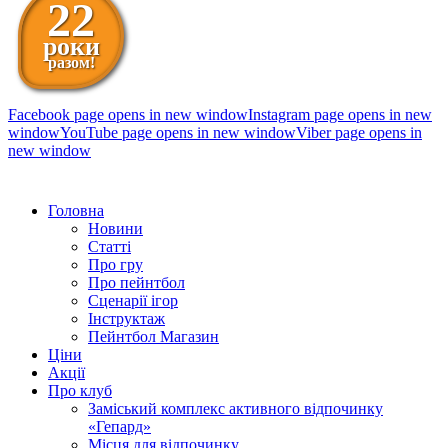
22
роки
разом!
Facebook page opens in new window
Instagram page opens in new
window
YouTube page opens in new window
Viber page opens in
new window
098 111-99-11
Головна
Новини
Статті
Про гру
Про пейнтбол
Сценарії ігор
Інструктаж
Пейнтбол Магазин
Ціни
Акції
Про клуб
Заміський комплекс активного відпочинку
«Гепард»
Місця для відпочинку