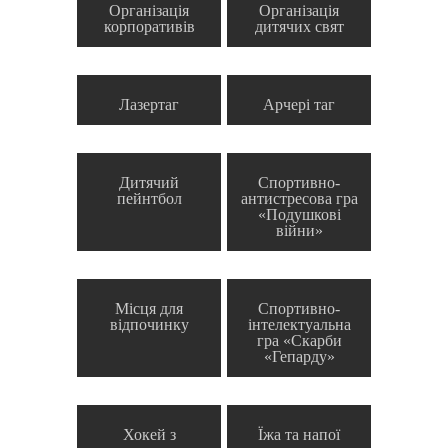
Організація
Організація
корпоративів
дитячих свят
Лазертаг
Арчері таг
Дитячий
Спортивно-
пейнтбол
антистресова гра
«Подушкові
війни»
Місця для
Спортивно-
відпочинку
інтелектуальна
гра «Скарби
«Гепарду»
Хокей з
Їжа та напої