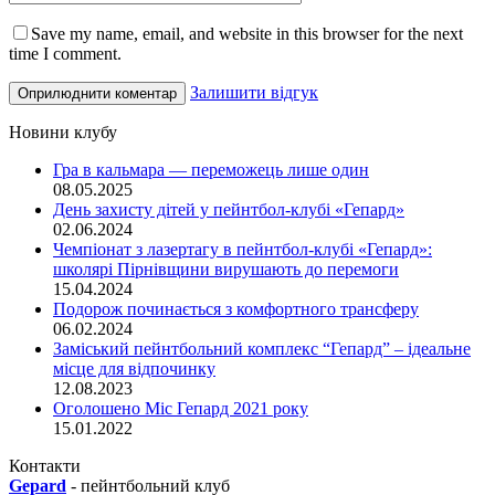
Save my name, email, and website in this browser for the next
time I comment.
Залишити відгук
Новини клубу
Гра в кальмара — переможець лише один
08.05.2025
День захисту дітей у пейнтбол-клубі «Гепард»
02.06.2024
Чемпіонат з лазертагу в пейнтбол-клубі «Гепард»:
школярі Пірнівщини вирушають до перемоги
15.04.2024
Подорож починається з комфортного трансферу
06.02.2024
Заміський пейнтбольний комплекс “Гепард” – ідеальне
місце для відпочинку
12.08.2023
Оголошено Міс Гепард 2021 року
15.01.2022
Контакти
Gepard
-
пейнтбольний клуб