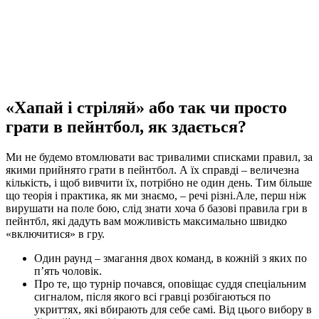
«Хапай і стріляй» або так чи просто
грати в пейнтбол, як здається?
Ми не будемо втомлювати вас тривалими списками правил, за
якими прийнято грати в пейнтбол. А їх справді – величезна
кількість, і щоб вивчити їх, потрібно не один день. Тим більше
що теорія і практика, як ми знаємо, – речі різні.Але, перш ніж
вирушати на поле бою, слід знати хоча б базові правила гри в
пейнтбл, які дадуть вам можливість максимально швидко
«включитися» в гру.
Один раунд – змагання двох команд, в кожній з яких по
п’ять чоловік.
Про те, що турнір почався, оповіщає суддя спеціальним
сигналом, після якого всі гравці розбігаються по
укриттях, які вбирають для себе самі. Від цього вибору в