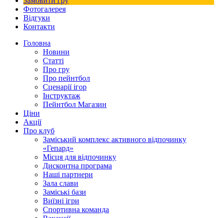
Замовити гру
Фотогалерея
Відгуки
Контакти
Головна
Новини
Статті
Про гру
Про пейнтбол
Сценарії ігор
Інструктаж
Пейнтбол Магазин
Ціни
Акції
Про клуб
Заміський комплекс активного відпочинку
«Гепард»
Місця для відпочинку
Дисконтна програма
Наші партнери
Зала слави
Заміські бази
Виїзні ігри
Спортивна команда