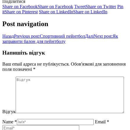
Поділитися
Share on Facebook
Share on Facebook
Tweet
Share on Twitter
Pin
it
Share on Pinterest
Share on LinkedIn
Share on LinkedIn
Post navigation
Назад
Previous post:
Спортивний пейнтбол
Далі
Next post:
Як
заправити балон для пейнтболу
Напишіть відгук
Ваш email адреса не публікується. Обов'язкові для заповнення
поля позначені
*
Відгук
Name *
Email *