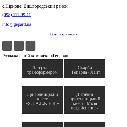
с.
Пірнове
,
Вишгородський район
(098) 111-99-11
info@gepard.ua
Більше контактів
Розважальний комплекс «Гепард»
Лазертаг з
Скарби
трансформером
«Гепарда» Лайт
Пригодницький
Дитячий
квест
пригодницький
«S.T.A.L.K.E.R.»
квест «Місія
нездійсненна»