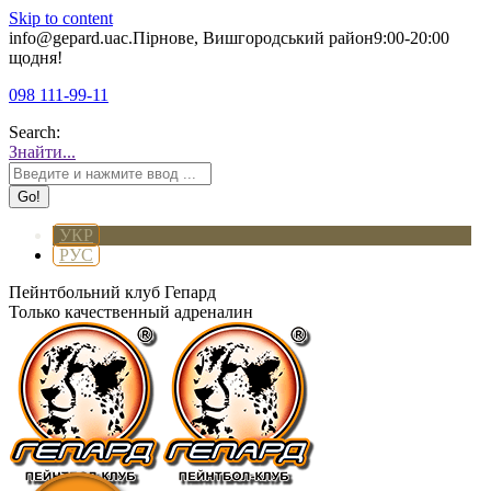
Skip to content
info@gepard.ua
с.Пірнове, Вишгородський район
9:00-20:00
щодня!
098 111-99-11
Search:
Знайти...
УКР
РУС
Пейнтбольний клуб Гепард
Только качественный адреналин