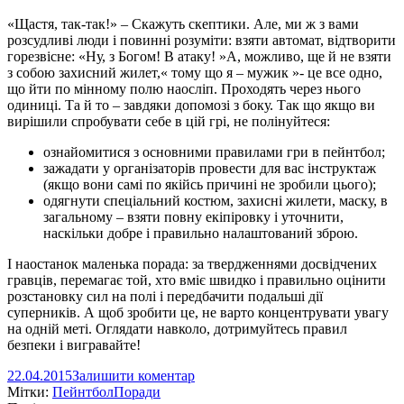
«Щастя, так-так!» – Скажуть скептики. Але, ми ж з вами
розсудливі люди і повинні розуміти: взяти автомат, відтворити
горезвісне: «Ну, з Богом! В атаку! »А, можливо, ще й не взяти
з собою захисний жилет,« тому що я – мужик »- це все одно,
що йти по мінному полю наосліп. Проходять через нього
одиниці. Та й то – завдяки допомозі з боку. Так що якщо ви
вирішили спробувати себе в цій грі, не полінуйтеся:
ознайомитися з основними правилами гри в пейнтбол;
зажадати у організаторів провести для вас інструктаж
(якщо вони самі по якійсь причині не зробили цього);
одягнути спеціальний костюм, захисні жилети, маску, в
загальному – взяти повну екіпіровку і уточнити,
наскільки добре і правильно налаштований зброю.
І наостанок маленька порада: за твердженнями досвідчених
гравців, перемагає той, хто вміє швидко і правильно оцінити
розстановку сил на полі і передбачити подальші дії
суперників. А щоб зробити це, не варто концентрувати увагу
на одній меті. Оглядати навколо, дотримуйтесь правил
безпеки і вигравайте!
22.04.2015
Залишити коментар
Мітки:
Пейнтбол
Поради