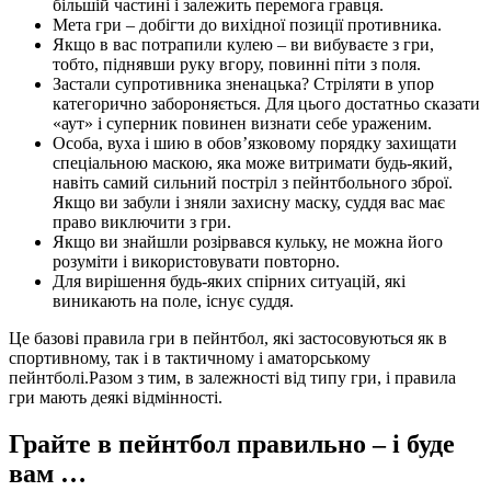
більшій частині і залежить перемога гравця.
Мета гри – добігти до вихідної позиції противника.
Якщо в вас потрапили кулею – ви вибуваєте з гри,
тобто, піднявши руку вгору, повинні піти з поля.
Застали супротивника зненацька? Стріляти в упор
категорично забороняється. Для цього достатньо сказати
«аут» і суперник повинен визнати себе ураженим.
Особа, вуха і шию в обов’язковому порядку захищати
спеціальною маскою, яка може витримати будь-який,
навіть самий сильний постріл з пейнтбольного зброї.
Якщо ви забули і зняли захисну маску, суддя вас має
право виключити з гри.
Якщо ви знайшли розірвався кульку, не можна його
розуміти і використовувати повторно.
Для вирішення будь-яких спірних ситуацій, які
виникають на поле, існує суддя.
Це базові правила гри в пейнтбол, які застосовуються як в
спортивному, так і в тактичному і аматорському
пейнтболі.Разом з тим, в залежності від типу гри, і правила
гри мають деякі відмінності.
Грайте в пейнтбол правильно – і буде
вам …