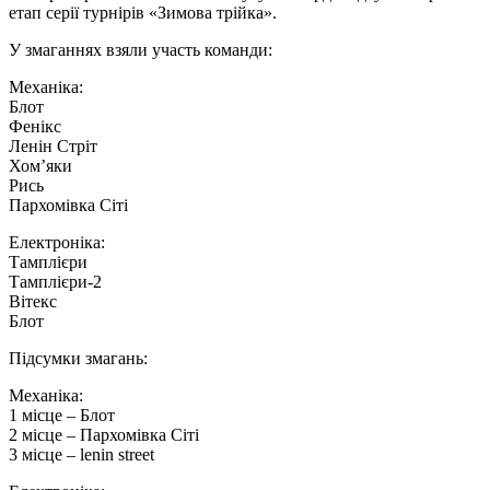
етап серії турнірів «Зимова трійка».
У змаганнях взяли участь команди:
Механіка:
Блот
Фенікс
Ленін Стріт
Хом’яки
Рись
Пархомівка Сіті
Електроніка:
Тамплієри
Тамплієри-2
Вітекс
Блот
Підсумки змагань:
Механіка:
1 місце – Блот
2 місце – Пархомівка Сіті
3 місце – lenin street