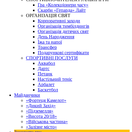
Гра «Колекціонери часу»
Скарби «Гепарда» Лайт
ОРГАНІЗАЦІЯ СВЯТ
Корпоративні заходи
Організація тимбілдингів
Організація дитячих свят
День Народження
Їжа та напої
Трансфер
Подарункові сертифікати
СПОРТИВНІ ПОСЛУГИ
Аквабол
Дартс
Петанк
Настільний теніс
Арбалет
Баскетбол
Майданчики
«Фортеця Камелот»
«Дикий Захід»
«Підземелля»
«Висота 20/18»
«Військова частина»
«Залізне місто»