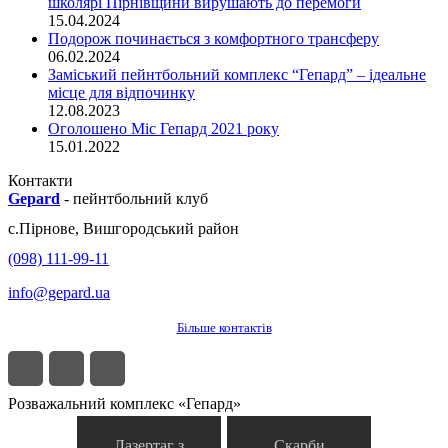
школярі Пірнівщини вирушають до перемоги
15.04.2024
Подорож починається з комфортного трансферу
06.02.2024
Заміський пейнтбольний комплекс “Гепард” – ідеальне
місце для відпочинку
12.08.2023
Оголошено Міс Гепард 2021 року
15.01.2022
Контакти
Gepard
-
пейнтбольний клуб
с.
Пірнове
,
Вишгородський район
(098) 111-99-11
info@gepard.ua
Більше контактів
Розважальний комплекс «Гепард»
Лазертаг з
Скарби