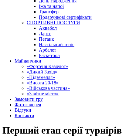
День Народження
Їжа та напої
Трансфер
Подарункові сертифікати
СПОРТИВНІ ПОСЛУГИ
Аквабол
Дартс
Петанк
Настільний теніс
Арбалет
Баскетбол
Майданчики
«Фортеця Камелот»
«Дикий Захід»
«Підземелля»
«Висота 20/18»
«Військова частина»
«Залізне місто»
Замовити гру
Фотогалерея
Відгуки
Контакти
Перший етап серії турнірів