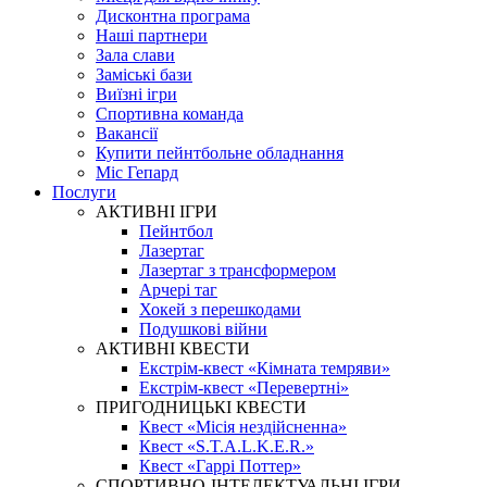
Дисконтна програма
Наші партнери
Зала слави
Заміські бази
Виїзні ігри
Спортивна команда
Вакансії
Купити пейнтбольне обладнання
Міс Гепард
Послуги
АКТИВНІ ІГРИ
Пейнтбол
Лазертаг
Лазертаг з трансформером
Арчері таг
Хокей з перешкодами
Подушкові війни
АКТИВНІ КВЕСТИ
Екстрім-квест «Кімната темряви»
Екстрім-квест «Перевертні»
ПРИГОДНИЦЬКІ КВЕСТИ
Квест «Місія нездійсненна»
Квест «S.T.A.L.K.E.R.»
Квест «Гаррі Поттер»
СПОРТИВНО-ІНТЕЛЕКТУАЛЬНІ ІГРИ