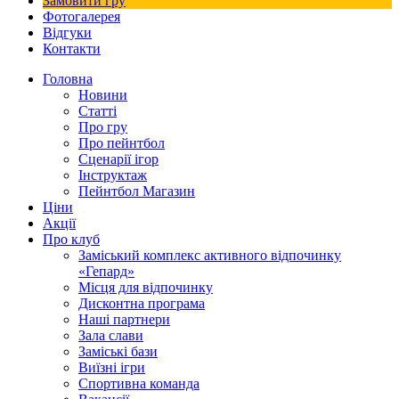
Замовити гру
Фотогалерея
Відгуки
Контакти
Головна
Новини
Статті
Про гру
Про пейнтбол
Сценарії ігор
Інструктаж
Пейнтбол Магазин
Ціни
Акції
Про клуб
Заміський комплекс активного відпочинку
«Гепард»
Місця для відпочинку
Дисконтна програма
Наші партнери
Зала слави
Заміські бази
Виїзні ігри
Спортивна команда