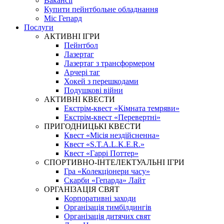
Вакансії
Купити пейнтбольне обладнання
Міс Гепард
Послуги
АКТИВНІ ІГРИ
Пейнтбол
Лазертаг
Лазертаг з трансформером
Арчері таг
Хокей з перешкодами
Подушкові війни
АКТИВНІ КВЕСТИ
Екстрім-квест «Кімната темряви»
Екстрім-квест «Перевертні»
ПРИГОДНИЦЬКІ КВЕСТИ
Квест «Місія нездійсненна»
Квест «S.T.A.L.K.E.R.»
Квест «Гаррі Поттер»
СПОРТИВНО-ІНТЕЛЕКТУАЛЬНІ ІГРИ
Гра «Колекціонери часу»
Скарби «Гепарда» Лайт
ОРГАНІЗАЦІЯ СВЯТ
Корпоративні заходи
Організація тимбілдингів
Організація дитячих свят