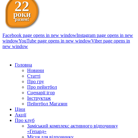
22
роки
разом!
Facebook page opens in new window
Instagram page opens in new
window
YouTube page opens in new window
Viber page opens in
new window
098 111-99-11
Головна
Новини
Статті
Про гру
Про пейнтбол
Сценарії ігор
Інструктаж
Пейнтбол Магазин
Ціни
Акції
Про клуб
Заміський комплекс активного відпочинку
«Гепард»
Місця для відпочинку