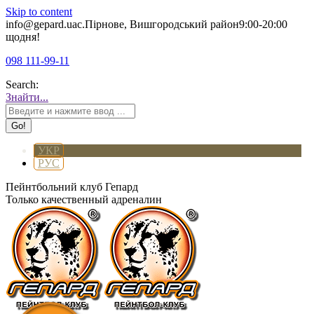
Skip to content
info@gepard.ua
с.Пірнове, Вишгородський район
9:00-20:00
щодня!
098 111-99-11
Search:
Знайти...
УКР
РУС
Пейнтбольний клуб Гепард
Только качественный адреналин