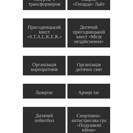
трансформером
«Гепарда» Лайт
Пригодницький
Дитячий
квест
пригодницький
«S.T.A.L.K.E.R.»
квест «Місія
нездійсненна»
Організація
Організація
корпоративів
дитячих свят
Лазертаг
Арчері таг
Дитячий
Спортивно-
пейнтбол
антистресова гра
«Подушкові
війни»