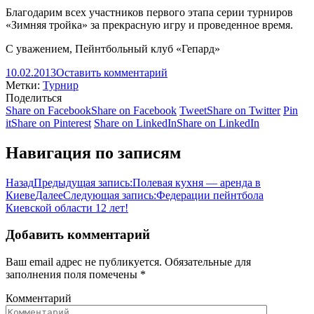
Благодарим всех участников первого этапа серии турниров
«Зимняя тройка» за прекрасную игру и проведенное время.
С уважением, Пейнтбольный клуб «Гепард»
10.02.2013
Оставить комментарий
Метки:
Турнир
Поделиться
Share on Facebook
Share on Facebook
Tweet
Share on Twitter
Pin
it
Share on Pinterest
Share on LinkedIn
Share on LinkedIn
Навигация по записям
Назад
Предыдущая запись:
Полевая кухня — аренда в
Киеве
Далее
Следующая запись:
Федерации пейнтбола
Киевской области 12 лет!
Добавить комментарий
Ваш email адрес не публикуется. Обязательные для
заполнения поля помечены
*
Комментарий