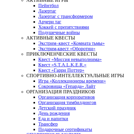
АКТИВНЫЕ ИГРЫ
Пейнтбол
Лазертаг
Лазертаг с трансформером
Арчери таг
Хоккей с препятствиями
Подушечные войны
АКТИВНЫЕ КВЕСТЫ
Экстрим–квест «Комната тьмы»
Экстрим-квест «Оборотни»
ПРИКЛЮЧЕНЧЕСКИЕ КВЕСТЫ
Квест «Миссия невыполнима»
Квест «S.T.A.L.K.E.R.»
Квест «Гарри Поттер»
СПОРТИВНО-ИНТЕЛЛЕКТУАЛЬНЫЕ ИГРЫ
Игра «Коллекционеры времени»
Сокровища «Гепарда» Лайт
ОРГАНИЗАЦИЯ ПРАЗДНИКОВ
Организация корпоративов
Организация тимбилдингов
Детский праздник
День рождения
Еда и напитки
Трансфер
Подарочные сертификаты