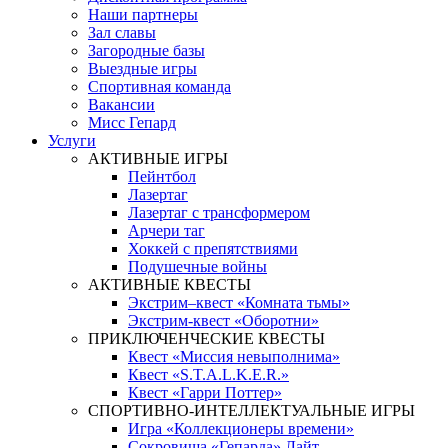
Наши партнеры
Зал славы
Загородные базы
Выездные игры
Спортивная команда
Вакансии
Мисс Гепард
Услуги
АКТИВНЫЕ ИГРЫ
Пейнтбол
Лазертаг
Лазертаг с трансформером
Арчери таг
Хоккей с препятствиями
Подушечные войны
АКТИВНЫЕ КВЕСТЫ
Экстрим–квест «Комната тьмы»
Экстрим-квест «Оборотни»
ПРИКЛЮЧЕНЧЕСКИЕ КВЕСТЫ
Квест «Миссия невыполнима»
Квест «S.T.A.L.K.E.R.»
Квест «Гарри Поттер»
СПОРТИВНО-ИНТЕЛЛЕКТУАЛЬНЫЕ ИГРЫ
Игра «Коллекционеры времени»
Сокровища «Гепарда» Лайт