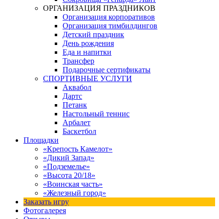
ОРГАНИЗАЦИЯ ПРАЗДНИКОВ
Организация корпоративов
Организация тимбилдингов
Детский праздник
День рождения
Еда и напитки
Трансфер
Подарочные сертификаты
СПОРТИВНЫЕ УСЛУГИ
Аквабол
Дартс
Петанк
Настольный теннис
Арбалет
Баскетбол
Площадки
«Крепость Камелот»
«Дикий Запад»
«Подземелье»
«Высота 20/18»
«Воинская часть»
«Железный город»
Заказать игру
Фотогалерея