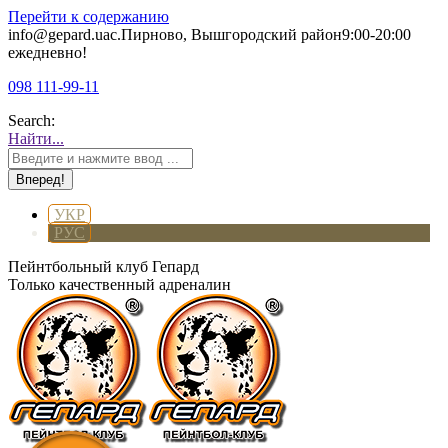
Перейти к содержанию
info@gepard.ua
с.Пирново, Вышгородский район
9:00-20:00
ежедневно!
098 111-99-11
Search:
Найти...
УКР
РУС
Пейнтбольный клуб Гепард
Только качественный адреналин