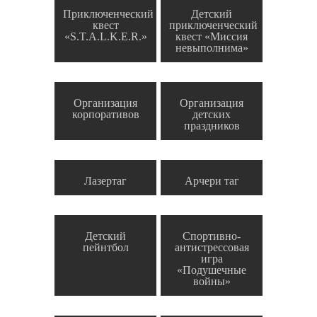
Приключенческий
Детский
квест
приключенческий
«S.T.A.L.K.E.R.»
квест «Миссия
невыполнима»
Организация
Организация
корпоративов
детских
праздников
Лазертаг
Арчери таг
Детский
Спортивно-
пейнтбол
антистрессовая
игра
«Подушечные
войны»