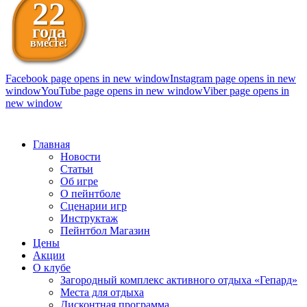
22
года
вместе!
Facebook page opens in new window
Instagram page opens in new
window
YouTube page opens in new window
Viber page opens in
new window
098 111-99-11
Главная
Новости
Статьи
Об игре
О пейнтболе
Сценарии игр
Инструктаж
Пейнтбол Магазин
Цены
Акции
О клубе
Загородный комплекс активного отдыха «Гепард»
Места для отдыха
Дисконтная программа