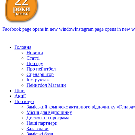
22
роки
разом!
Facebook page opens in new window
Instagram page opens in new 
098 111-99-11
Головна
Новини
Статті
Про гру
Про пейнтбол
Сценарії ігор
Інструктаж
Пейнтбол Магазин
Ціни
Акції
Про клуб
Заміський комплекс активного відпочинку «Гепард
Місця для відпочинку
Дисконтна програма
Наші партнери
Зала слави
Заміські бази