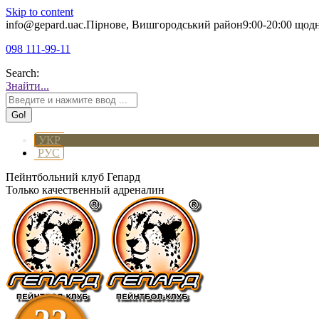
Skip to content
info@gepard.ua
с.Пірнове, Вишгородський район
9:00-20:00 щод
098 111-99-11
Search:
Знайти...
УКР
РУС
Пейнтбольний клуб Гепард
Только качественный адреналин