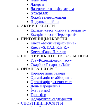
Пейнтбол
Лазертаг
Лазертаг з трансформером
Арчері таг
Хокей з перешкодами
Подушкові війни
АКТИВНІ КВЕСТИ
Екстрім-квест «Кімната темряви»
Екстрім-квест «Перевертні»
ПРИГОДНИЦЬКІ КВЕСТИ
Квест «Місія нездійсненна»
Квест «S.T.A.L.K.E.R.»
Квест «Гаррі Поттер»
СПОРТИВНО-ІНТЕЛЕКТУАЛЬНІ ІГРИ
Гра «Колекціонери часу»
Скарби «Гепарда» Лайт
ОРГАНІЗАЦІЯ СВЯТ
Корпоративні заходи
Організація тимбілдингів
Організація дитячих свят
День Народження
Їжа та напої
Трансфер
Подарункові сертифікати
СПОРТИВНІ ПОСЛУГИ