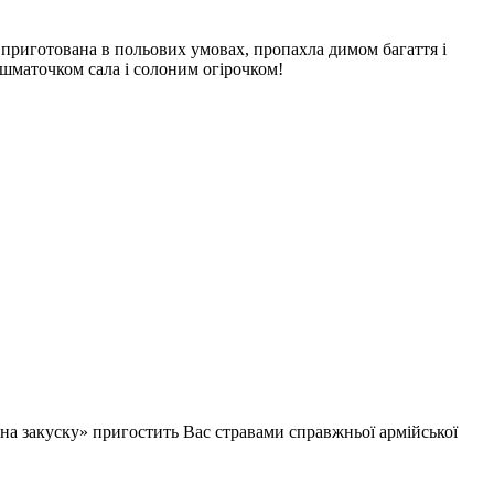
а, приготована в польових умовах, пропахла димом багаття і
шматочком сала і солоним огірочком!
на закуску» пригостить Вас стравами справжньої армійської