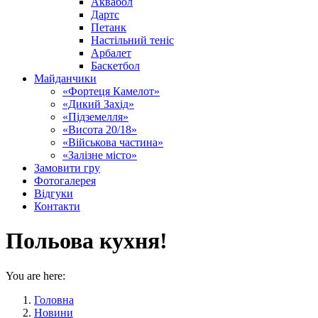
Аквабол
Дартс
Петанк
Настільний теніс
Арбалет
Баскетбол
Майданчики
«Фортеця Камелот»
«Дикий Захід»
«Підземелля»
«Висота 20/18»
«Військова частина»
«Залізне місто»
Замовити гру
Фотогалерея
Відгуки
Контакти
Польова кухня!
You are here:
Головна
Новини