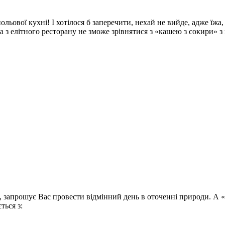
ольової кухні! І хотілося б заперечити, нехай не вийде, адже їж
 елітного ресторану не зможе зрівнятися з «кашею з сокири» з 
 запрошує Вас провести відмінний день в оточенні природи. А «
ться з: