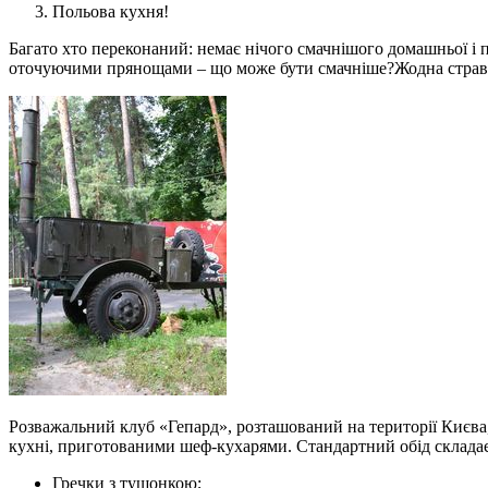
Польова кухня!
Багато хто переконаний: немає нічого смачнішого домашньої і п
оточуючими прянощами – що може бути смачніше?Жодна страва з
Розважальний клуб «Гепард», розташований на території Києва,
кухні, приготованими шеф-кухарями. Стандартний обід складає
Гречки з тушонкою;