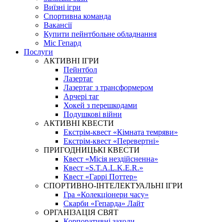
Виїзні ігри
Спортивна команда
Вакансії
Купити пейнтбольне обладнання
Міс Гепард
Послуги
АКТИВНІ ІГРИ
Пейнтбол
Лазертаг
Лазертаг з трансформером
Арчері таг
Хокей з перешкодами
Подушкові війни
АКТИВНІ КВЕСТИ
Екстрім-квест «Кімната темряви»
Екстрім-квест «Перевертні»
ПРИГОДНИЦЬКІ КВЕСТИ
Квест «Місія нездійсненна»
Квест «S.T.A.L.K.E.R.»
Квест «Гаррі Поттер»
СПОРТИВНО-ІНТЕЛЕКТУАЛЬНІ ІГРИ
Гра «Колекціонери часу»
Скарби «Гепарда» Лайт
ОРГАНІЗАЦІЯ СВЯТ
Корпоративні заходи