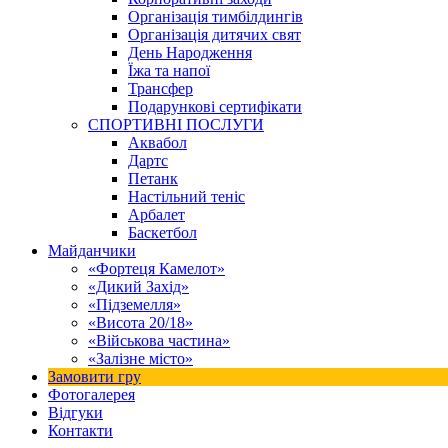
Організація тимбілдингів
Організація дитячих свят
День Народження
Їжа та напої
Трансфер
Подарункові сертифікати
СПОРТИВНІ ПОСЛУГИ
Аквабол
Дартс
Петанк
Настільний теніс
Арбалет
Баскетбол
Майданчики
«Фортеця Камелот»
«Дикий Захід»
«Підземелля»
«Висота 20/18»
«Військова частина»
«Залізне місто»
Замовити гру
Фотогалерея
Відгуки
Контакти