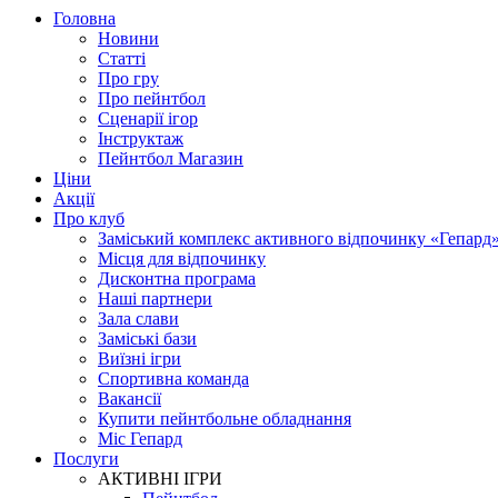
Головна
Новини
Статті
Про гру
Про пейнтбол
Сценарії ігор
Інструктаж
Пейнтбол Магазин
Ціни
Акції
Про клуб
Заміський комплекс активного відпочинку «Гепард
Місця для відпочинку
Дисконтна програма
Наші партнери
Зала слави
Заміські бази
Виїзні ігри
Спортивна команда
Вакансії
Купити пейнтбольне обладнання
Міс Гепард
Послуги
АКТИВНІ ІГРИ