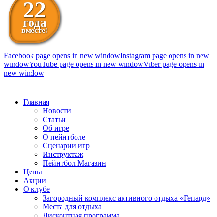
22
года
вместе!
Facebook page opens in new window
Instagram page opens in new
window
YouTube page opens in new window
Viber page opens in
new window
098 111-99-11
Главная
Новости
Статьи
Об игре
О пейнтболе
Сценарии игр
Инструктаж
Пейнтбол Магазин
Цены
Акции
О клубе
Загородный комплекс активного отдыха «Гепард»
Места для отдыха
Дисконтная программа