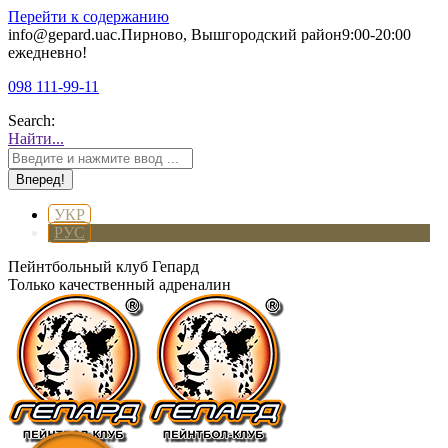
Перейти к содержанию
info@gepard.ua
с.Пирново, Вышгородский район
9:00-20:00
ежедневно!
098 111-99-11
Search:
Найти...
УКР
РУС
Пейнтбольный клуб Гепард
Только качественный адреналин