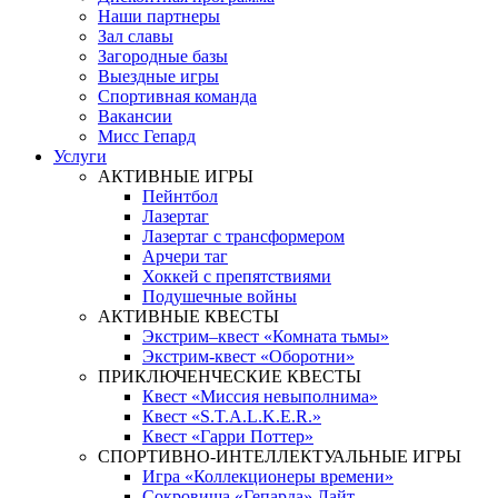
Наши партнеры
Зал славы
Загородные базы
Выездные игры
Спортивная команда
Вакансии
Мисс Гепард
Услуги
АКТИВНЫЕ ИГРЫ
Пейнтбол
Лазертаг
Лазертаг с трансформером
Арчери таг
Хоккей с препятствиями
Подушечные войны
АКТИВНЫЕ КВЕСТЫ
Экстрим–квест «Комната тьмы»
Экстрим-квест «Оборотни»
ПРИКЛЮЧЕНЧЕСКИЕ КВЕСТЫ
Квест «Миссия невыполнима»
Квест «S.T.A.L.K.E.R.»
Квест «Гарри Поттер»
СПОРТИВНО-ИНТЕЛЛЕКТУАЛЬНЫЕ ИГРЫ
Игра «Коллекционеры времени»
Сокровища «Гепарда» Лайт