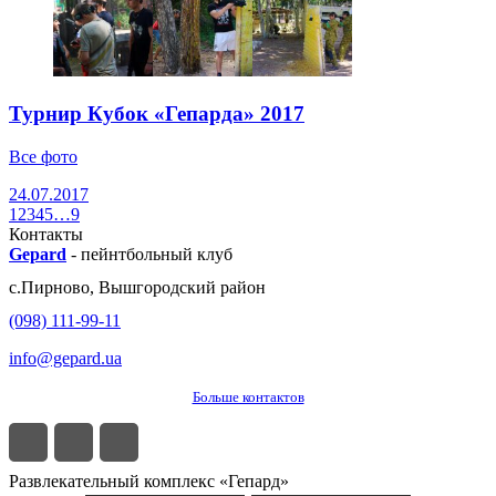
Турнир Кубок «Гепарда» 2017
Все фото
24.07.2017
1
2
3
4
5
…
9
Контакты
Gepard
-
пейнтбольный клуб
с.
Пирново
,
Вышгородский район
(098) 111-99-11
info@gepard.ua
Больше контактов
Развлекательный комплекс «Гепард»