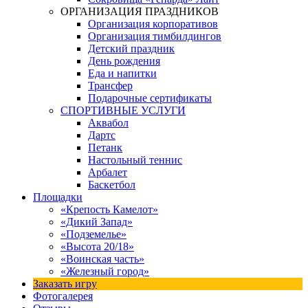
ОРГАНИЗАЦИЯ ПРАЗДНИКОВ
Организация корпоративов
Организация тимбилдингов
Детский праздник
День рождения
Еда и напитки
Трансфер
Подарочные сертификаты
СПОРТИВНЫЕ УСЛУГИ
Аквабол
Дартс
Петанк
Настольный теннис
Арбалет
Баскетбол
Площадки
«Крепость Камелот»
«Дикий Запад»
«Подземелье»
«Высота 20/18»
«Воинская часть»
«Железный город»
Заказать игру
Фотогалерея