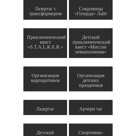
Лазертаг с
Сокровища
трансформером
«Гепарда» Лайт
Приключенческий
Детский
квест
приключенческий
«S.T.A.L.K.E.R.»
квест «Миссия
невыполнима»
Организация
Организация
корпоративов
детских
праздников
Лазертаг
Арчери таг
Детский
Спортивно-