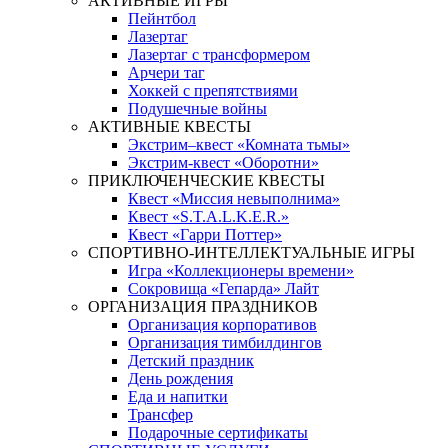
АКТИВНЫЕ ИГРЫ
Пейнтбол
Лазертаг
Лазертаг с трансформером
Арчери таг
Хоккей с препятствиями
Подушечные войны
АКТИВНЫЕ КВЕСТЫ
Экстрим–квест «Комната тьмы»
Экстрим-квест «Оборотни»
ПРИКЛЮЧЕНЧЕСКИЕ КВЕСТЫ
Квест «Миссия невыполнима»
Квест «S.T.A.L.K.E.R.»
Квест «Гарри Поттер»
СПОРТИВНО-ИНТЕЛЛЕКТУАЛЬНЫЕ ИГРЫ
Игра «Коллекционеры времени»
Сокровища «Гепарда» Лайт
ОРГАНИЗАЦИЯ ПРАЗДНИКОВ
Организация корпоративов
Организация тимбилдингов
Детский праздник
День рождения
Еда и напитки
Трансфер
Подарочные сертификаты