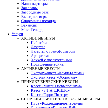
Наши партнеры
Зал славы
Загородные базы
Выездные игры
Спортивная команда
Вакансии
Мисс Гепард
Услуги
АКТИВНЫЕ ИГРЫ
Пейнтбол
Лазертаг
Лазертаг с трансформером
Арчери таг
Хоккей с препятствиями
Подушечные войны
АКТИВНЫЕ КВЕСТЫ
Экстрим–квест «Комната тьмы»
Экстрим-квест «Оборотни»
ПРИКЛЮЧЕНЧЕСКИЕ КВЕСТЫ
Квест «Миссия невыполнима»
Квест «S.T.A.L.K.E.R.»
Квест «Гарри Поттер»
СПОРТИВНО-ИНТЕЛЛЕКТУАЛЬНЫЕ ИГРЫ
Игра «Коллекционеры времени»
Сокровища «Гепарда» Лайт