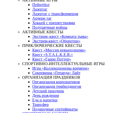
АКТИВНЫЕ ИГРЫ
Пейнтбол
Лазертаг
Лазертаг с трансформером
Арчери таг
Хоккей с препятствиями
Подушечные войны
АКТИВНЫЕ КВЕСТЫ
Экстрим–квест «Комната тьмы»
Экстрим-квест «Оборотни»
ПРИКЛЮЧЕНЧЕСКИЕ КВЕСТЫ
Квест «Миссия невыполнима»
Квест «S.T.A.L.K.E.R.»
Квест «Гарри Поттер»
СПОРТИВНО-ИНТЕЛЛЕКТУАЛЬНЫЕ ИГРЫ
Игра «Коллекционеры времени»
Сокровища «Гепарда» Лайт
ОРГАНИЗАЦИЯ ПРАЗДНИКОВ
Организация корпоративов
Организация тимбилдингов
Детский праздник
День рождения
Еда и напитки
Трансфер
Подарочные сертификаты