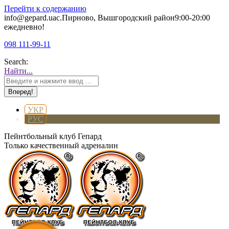
Перейти к содержанию
info@gepard.ua
с.Пирново, Вышгородский район
9:00-20:00
ежедневно!
098 111-99-11
Search:
Найти...
УКР
РУС
Пейнтбольный клуб Гепард
Только качественный адреналин