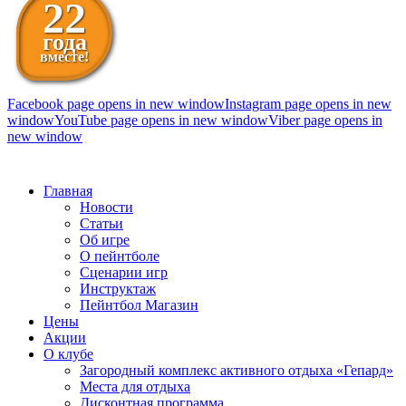
22
года
вместе!
Facebook page opens in new window
Instagram page opens in new
window
YouTube page opens in new window
Viber page opens in
new window
098 111-99-11
Главная
Новости
Статьи
Об игре
О пейнтболе
Сценарии игр
Инструктаж
Пейнтбол Магазин
Цены
Акции
О клубе
Загородный комплекс активного отдыха «Гепард»
Места для отдыха
Дисконтная программа