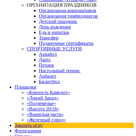
ОРГАНИЗАЦИЯ ПРАЗДНИКОВ
Организация корпоративов
Организация тимбилдингов
Детский праздник
День рождения
Еда и напитки
Трансфер
Подарочные сертификаты
СПОРТИВНЫЕ УСЛУГИ
Аквабол
Дартс
Петанк
Настольный теннис
Арбалет
Баскетбол
Площадки
«Крепость Камелот»
«Дикий Запад»
«Подземелье»
«Высота 20/18»
«Воинская часть»
«Железный город»
Заказать игру
Фотогалерея