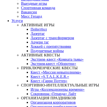
Выездные игры
Спортивная команда
Вакансии
Мисс Гепард
Услуги
АКТИВНЫЕ ИГРЫ
Пейнтбол
Лазертаг
Лазертаг с трансформером
Арчери таг
Хоккей с препятствиями
Подушечные войны
АКТИВНЫЕ КВЕСТЫ
Экстрим–квест «Комната тьмы»
Экстрим-квест «Оборотни»
ПРИКЛЮЧЕНЧЕСКИЕ КВЕСТЫ
Квест «Миссия невыполнима»
Квест «S.T.A.L.K.E.R.»
Квест «Гарри Поттер»
СПОРТИВНО-ИНТЕЛЛЕКТУАЛЬНЫЕ ИГРЫ
Игра «Коллекционеры времени»
Сокровища «Гепарда» Лайт
ОРГАНИЗАЦИЯ ПРАЗДНИКОВ
Организация корпоративов
Организация тимбилдингов