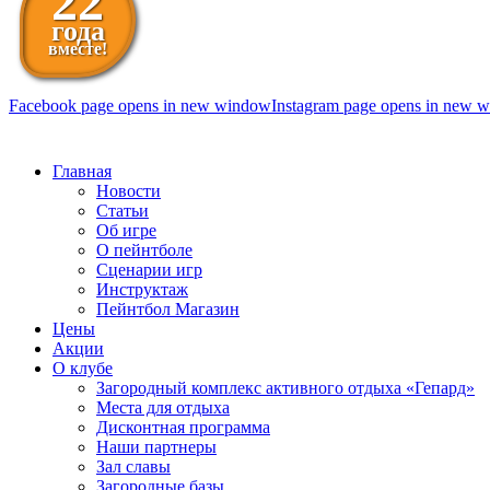
22
года
вместе!
Facebook page opens in new window
Instagram page opens in new 
098 111-99-11
Главная
Новости
Статьи
Об игре
О пейнтболе
Сценарии игр
Инструктаж
Пейнтбол Магазин
Цены
Акции
О клубе
Загородный комплекс активного отдыха «Гепард»
Места для отдыха
Дисконтная программа
Наши партнеры
Зал славы
Загородные базы