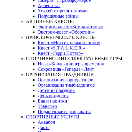
Лазертаг с трансформером
Арчери таг
Хоккей с препятствиями
Подушечные войны
АКТИВНЫЕ КВЕСТЫ
Экстрим–квест «Комната тьмы»
Экстрим-квест «Оборотни»
ПРИКЛЮЧЕНЧЕСКИЕ КВЕСТЫ
Квест «Миссия невыполнима»
Квест «S.T.A.L.K.E.R.»
Квест «Гарри Поттер»
СПОРТИВНО-ИНТЕЛЛЕКТУАЛЬНЫЕ ИГРЫ
Игра «Коллекционеры времени»
Сокровища «Гепарда» Лайт
ОРГАНИЗАЦИЯ ПРАЗДНИКОВ
Организация корпоративов
Организация тимбилдингов
Детский праздник
День рождения
Еда и напитки
Трансфер
Подарочные сертификаты
СПОРТИВНЫЕ УСЛУГИ
Аквабол
Дартс