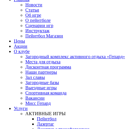
Новости
Статьи
Об игре
О пейнтболе
Сценарии игр
Инструктаж
Пейнтбол Магазин
Цены
Акции
О клубе
Загородный комплекс активного отдыха «Гепард»
Места для отдыха
Дисконтная программа
Наши партнеры
Зал славы
Загородные базы
Выездные игры
Спортивная команда
Вакансии
Мисс Гепард
Услуги
АКТИВНЫЕ ИГРЫ
Пейнтбол
Лазертаг