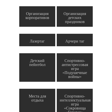
Организация
Организация
корпоративов
детских
праздников
Лазертаг
Арчери таг
Детский
Спортивно-
пейнтбол
антистрессовая
игра
«Подушечные
войны»
Места для
Спортивно-
отдыха
интеллектуальная
игра
«Сокровища