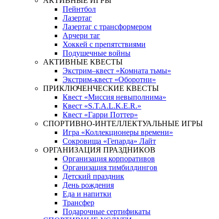
АКТИВНЫЕ ИГРЫ
Пейнтбол
Лазертаг
Лазертаг с трансформером
Арчери таг
Хоккей с препятствиями
Подушечные войны
АКТИВНЫЕ КВЕСТЫ
Экстрим–квест «Комната тьмы»
Экстрим-квест «Оборотни»
ПРИКЛЮЧЕНЧЕСКИЕ КВЕСТЫ
Квест «Миссия невыполнима»
Квест «S.T.A.L.K.E.R.»
Квест «Гарри Поттер»
СПОРТИВНО-ИНТЕЛЛЕКТУАЛЬНЫЕ ИГРЫ
Игра «Коллекционеры времени»
Сокровища «Гепарда» Лайт
ОРГАНИЗАЦИЯ ПРАЗДНИКОВ
Организация корпоративов
Организация тимбилдингов
Детский праздник
День рождения
Еда и напитки
Трансфер
Подарочные сертификаты