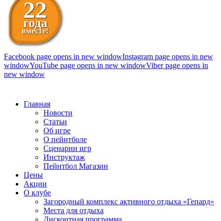
22
года
вместе!
Facebook page opens in new window
Instagram page opens in new
window
YouTube page opens in new window
Viber page opens in
new window
098 111-99-11
Главная
Новости
Статьи
Об игре
О пейнтболе
Сценарии игр
Инструктаж
Пейнтбол Магазин
Цены
Акции
О клубе
Загородный комплекс активного отдыха «Гепард»
Места для отдыха
Дисконтная программа