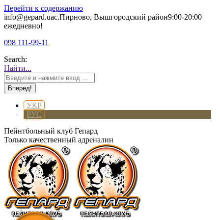
Перейти к содержанию
info@gepard.ua
с.Пирново, Вышгородский район
9:00-20:00
ежедневно!
098 111-99-11
Search:
Найти...
УКР
РУС
Пейнтбольный клуб Гепард
Только качественный адреналин