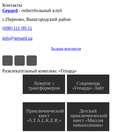
Контакты
Gepard
-
пейнтбольный клуб
с.
Пирново
,
Вышгородский район
(098) 111-99-11
info@gepard.ua
Больше контактов
Развлекательный комплекс «Гепард»
Лазертаг с
Сокровища
трансформером
«Гепарда» Лайт
Приключенческий
Детский
квест
приключенческий
«S.T.A.L.K.E.R.»
квест «Миссия
невыполнима»