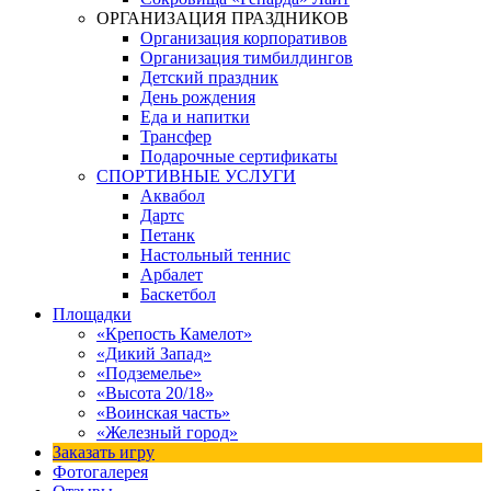
ОРГАНИЗАЦИЯ ПРАЗДНИКОВ
Организация корпоративов
Организация тимбилдингов
Детский праздник
День рождения
Еда и напитки
Трансфер
Подарочные сертификаты
СПОРТИВНЫЕ УСЛУГИ
Аквабол
Дартс
Петанк
Настольный теннис
Арбалет
Баскетбол
Площадки
«Крепость Камелот»
«Дикий Запад»
«Подземелье»
«Высота 20/18»
«Воинская часть»
«Железный город»
Заказать игру
Фотогалерея