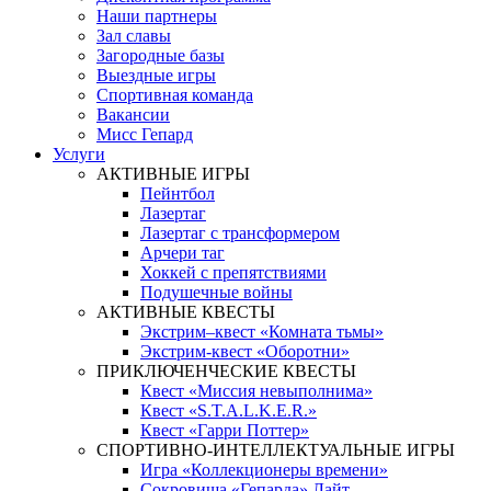
Наши партнеры
Зал славы
Загородные базы
Выездные игры
Спортивная команда
Вакансии
Мисс Гепард
Услуги
АКТИВНЫЕ ИГРЫ
Пейнтбол
Лазертаг
Лазертаг с трансформером
Арчери таг
Хоккей с препятствиями
Подушечные войны
АКТИВНЫЕ КВЕСТЫ
Экстрим–квест «Комната тьмы»
Экстрим-квест «Оборотни»
ПРИКЛЮЧЕНЧЕСКИЕ КВЕСТЫ
Квест «Миссия невыполнима»
Квест «S.T.A.L.K.E.R.»
Квест «Гарри Поттер»
СПОРТИВНО-ИНТЕЛЛЕКТУАЛЬНЫЕ ИГРЫ
Игра «Коллекционеры времени»
Сокровища «Гепарда» Лайт