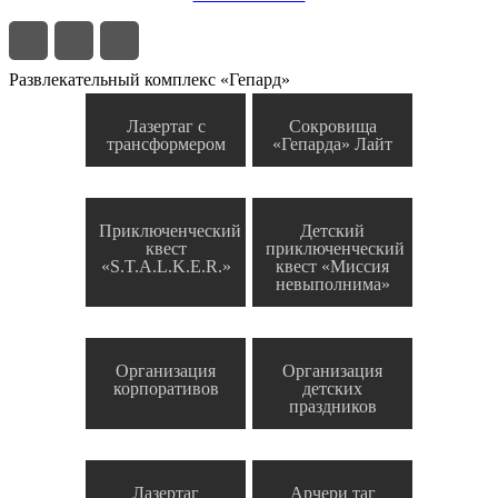
Развлекательный комплекс «Гепард»
Лазертаг с
Сокровища
трансформером
«Гепарда» Лайт
Приключенческий
Детский
квест
приключенческий
«S.T.A.L.K.E.R.»
квест «Миссия
невыполнима»
Организация
Организация
корпоративов
детских
праздников
Лазертаг
Арчери таг