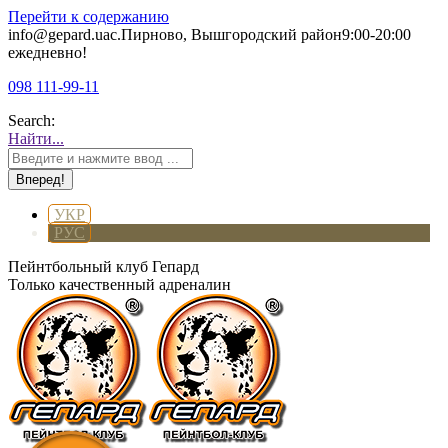
Перейти к содержанию
info@gepard.ua
с.Пирново, Вышгородский район
9:00-20:00
ежедневно!
098 111-99-11
Search:
Найти...
УКР
РУС
Пейнтбольный клуб Гепард
Только качественный адреналин