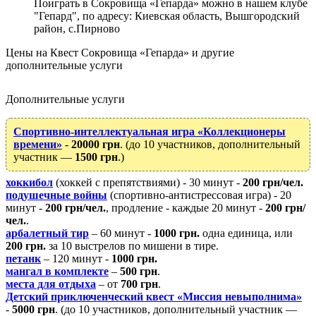
Поиграть в Сокровища «Гепарда» можно в нашем клубе
"Гепард", по адресу: Киевская область, Вышгородский
район, с.Пирново
Цены на Квест Сокровища «Гепарда» и другие
дополнительные услуги
Дополнительные услуги
Спортивно-интеллектуальная игра «Коллекционеры
времени»
-
20000 грн
. (до 10 участников, дополнительный
участник —
1500 грн
.)
хоккибол
(хоккей с препятствиями) - 30 минут -
200 грн/чел.
подушечные войны
(спортивно-антистрессовая игра) - 20
минут -
200 грн/чел.
, продление - каждые 20 минут -
200 грн/
чел.
.
арбалетный тир
– 60 минут -
1000 грн.
одна единица, или
200 грн.
за 10 выстрелов по мишени в тире.
петанк
– 120 минут -
1000 грн.
мангал в комплекте
–
500 грн
.
места для отдыха
– от
700 грн
.
Детский приключенческий квест «Миссия невыполнима»
-
5000 грн
. (до 10 участников, дополнительный участник —