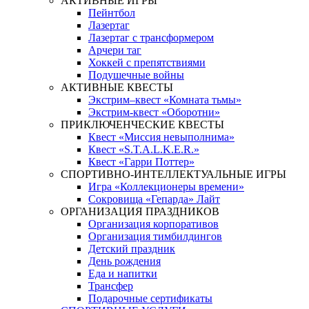
АКТИВНЫЕ ИГРЫ
Пейнтбол
Лазертаг
Лазертаг с трансформером
Арчери таг
Хоккей с препятствиями
Подушечные войны
АКТИВНЫЕ КВЕСТЫ
Экстрим–квест «Комната тьмы»
Экстрим-квест «Оборотни»
ПРИКЛЮЧЕНЧЕСКИЕ КВЕСТЫ
Квест «Миссия невыполнима»
Квест «S.T.A.L.K.E.R.»
Квест «Гарри Поттер»
СПОРТИВНО-ИНТЕЛЛЕКТУАЛЬНЫЕ ИГРЫ
Игра «Коллекционеры времени»
Сокровища «Гепарда» Лайт
ОРГАНИЗАЦИЯ ПРАЗДНИКОВ
Организация корпоративов
Организация тимбилдингов
Детский праздник
День рождения
Еда и напитки
Трансфер
Подарочные сертификаты