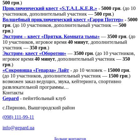
500 грн
.)
Приключенческий квест «S.T.A.L.K.E.R.»
-
5000 грн
. (до 10
участников, дополнительный участник —
500 грн
.)
Волшебный приключенческий квест «Гарри Поттер»
-
5000
грн
. (до 10 участников, дополнительный участник —
500
грн
.)
Экстрим – квест «Прятки. Комната тьмы»
—
3500 грн
. (до
10 участников, игровое время
40 минут
, дополнительный
участник —
350 грн
.)
Экстрим- квест «Оборотни»
—
3500 грн
. (до 10 участников,
игровое время
40 минут
, дополнительный участник —
350
грн
.)
«Сокровища «Гепарда» Лайт
- до 10 человек –
15000 грн
.
(до 10 участников, дополнительный участник —
1500 грн
.)
возможен заказ
ведущих,
звука,
кейтеринга,
спортивно
развлекательной программы…
Контакты
Gepard
-
пейнтбольный клуб
с.
Пирново
,
Вышгородский район
(098) 111-99-11
info@gepard.ua
Больше контактов