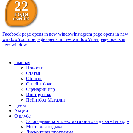
22
года
вместе!
Facebook page opens in new window
Instagram page opens in new
window
YouTube page opens in new window
Viber page opens in
new window
098 111-99-11
Главная
Новости
Статьи
Об игре
О пейнтболе
Сценарии игр
Инструктаж
Пейнтбол Магазин
Цены
Акции
О клубе
Загородный комплекс активного отдыха «Гепард»
Места для отдыха
Дисконтная программа