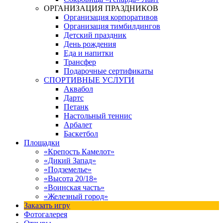
ОРГАНИЗАЦИЯ ПРАЗДНИКОВ
Организация корпоративов
Организация тимбилдингов
Детский праздник
День рождения
Еда и напитки
Трансфер
Подарочные сертификаты
СПОРТИВНЫЕ УСЛУГИ
Аквабол
Дартс
Петанк
Настольный теннис
Арбалет
Баскетбол
Площадки
«Крепость Камелот»
«Дикий Запад»
«Подземелье»
«Высота 20/18»
«Воинская часть»
«Железный город»
Заказать игру
Фотогалерея