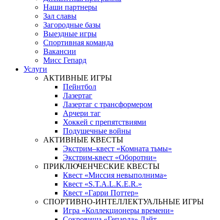
Наши партнеры
Зал славы
Загородные базы
Выездные игры
Спортивная команда
Вакансии
Мисс Гепард
Услуги
АКТИВНЫЕ ИГРЫ
Пейнтбол
Лазертаг
Лазертаг с трансформером
Арчери таг
Хоккей с препятствиями
Подушечные войны
АКТИВНЫЕ КВЕСТЫ
Экстрим–квест «Комната тьмы»
Экстрим-квест «Оборотни»
ПРИКЛЮЧЕНЧЕСКИЕ КВЕСТЫ
Квест «Миссия невыполнима»
Квест «S.T.A.L.K.E.R.»
Квест «Гарри Поттер»
СПОРТИВНО-ИНТЕЛЛЕКТУАЛЬНЫЕ ИГРЫ
Игра «Коллекционеры времени»
Сокровища «Гепарда» Лайт