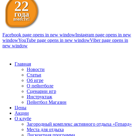
22
года
вместе!
Facebook page opens in new window
Instagram page opens in new
window
YouTube page opens in new window
Viber page opens in
new window
098 111-99-11
Главная
Новости
Статьи
Об игре
О пейнтболе
Сценарии игр
Инструктаж
Пейнтбол Магазин
Цены
Акции
О клубе
Загородный комплекс активного отдыха «Гепард»
Места для отдыха
Дисконтная программа