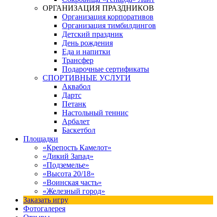
ОРГАНИЗАЦИЯ ПРАЗДНИКОВ
Организация корпоративов
Организация тимбилдингов
Детский праздник
День рождения
Еда и напитки
Трансфер
Подарочные сертификаты
СПОРТИВНЫЕ УСЛУГИ
Аквабол
Дартс
Петанк
Настольный теннис
Арбалет
Баскетбол
Площадки
«Крепость Камелот»
«Дикий Запад»
«Подземелье»
«Высота 20/18»
«Воинская часть»
«Железный город»
Заказать игру
Фотогалерея