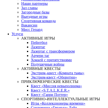
Наши партнеры
Зал славы
Загородные базы
Выездные игры
Спортивная команда
Вакансии
Мисс Гепард
Услуги
АКТИВНЫЕ ИГРЫ
Пейнтбол
Лазертаг
Лазертаг с трансформером
Арчери таг
Хоккей с препятствиями
Подушечные войны
АКТИВНЫЕ КВЕСТЫ
Экстрим–квест «Комната тьмы»
Экстрим-квест «Оборотни»
ПРИКЛЮЧЕНЧЕСКИЕ КВЕСТЫ
Квест «Миссия невыполнима»
Квест «S.T.A.L.K.E.R.»
Квест «Гарри Поттер»
СПОРТИВНО-ИНТЕЛЛЕКТУАЛЬНЫЕ ИГРЫ
Игра «Коллекционеры времени»
Сокровища «Гепарда» Лайт