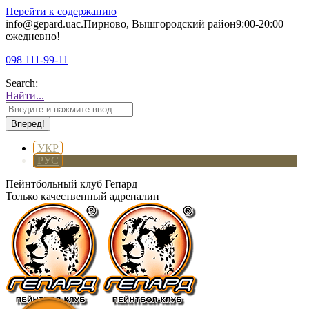
Перейти к содержанию
info@gepard.ua
с.Пирново, Вышгородский район
9:00-20:00
ежедневно!
098 111-99-11
Search:
Найти...
УКР
РУС
Пейнтбольный клуб Гепард
Только качественный адреналин