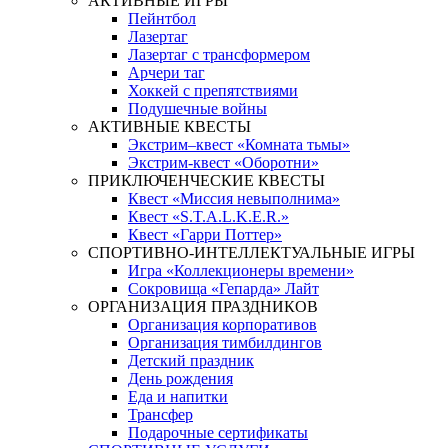
АКТИВНЫЕ ИГРЫ
Пейнтбол
Лазертаг
Лазертаг с трансформером
Арчери таг
Хоккей с препятствиями
Подушечные войны
АКТИВНЫЕ КВЕСТЫ
Экстрим–квест «Комната тьмы»
Экстрим-квест «Оборотни»
ПРИКЛЮЧЕНЧЕСКИЕ КВЕСТЫ
Квест «Миссия невыполнима»
Квест «S.T.A.L.K.E.R.»
Квест «Гарри Поттер»
СПОРТИВНО-ИНТЕЛЛЕКТУАЛЬНЫЕ ИГРЫ
Игра «Коллекционеры времени»
Сокровища «Гепарда» Лайт
ОРГАНИЗАЦИЯ ПРАЗДНИКОВ
Организация корпоративов
Организация тимбилдингов
Детский праздник
День рождения
Еда и напитки
Трансфер
Подарочные сертификаты