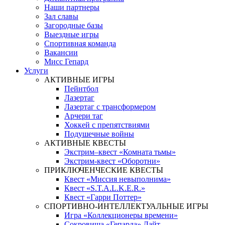
Наши партнеры
Зал славы
Загородные базы
Выездные игры
Спортивная команда
Вакансии
Мисс Гепард
Услуги
АКТИВНЫЕ ИГРЫ
Пейнтбол
Лазертаг
Лазертаг с трансформером
Арчери таг
Хоккей с препятствиями
Подушечные войны
АКТИВНЫЕ КВЕСТЫ
Экстрим–квест «Комната тьмы»
Экстрим-квест «Оборотни»
ПРИКЛЮЧЕНЧЕСКИЕ КВЕСТЫ
Квест «Миссия невыполнима»
Квест «S.T.A.L.K.E.R.»
Квест «Гарри Поттер»
СПОРТИВНО-ИНТЕЛЛЕКТУАЛЬНЫЕ ИГРЫ
Игра «Коллекционеры времени»
Сокровища «Гепарда» Лайт