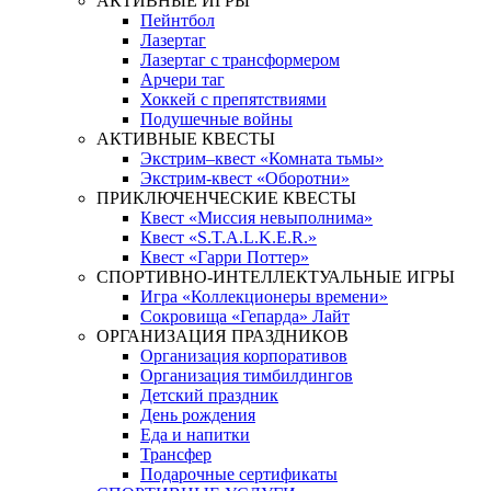
АКТИВНЫЕ ИГРЫ
Пейнтбол
Лазертаг
Лазертаг с трансформером
Арчери таг
Хоккей с препятствиями
Подушечные войны
АКТИВНЫЕ КВЕСТЫ
Экстрим–квест «Комната тьмы»
Экстрим-квест «Оборотни»
ПРИКЛЮЧЕНЧЕСКИЕ КВЕСТЫ
Квест «Миссия невыполнима»
Квест «S.T.A.L.K.E.R.»
Квест «Гарри Поттер»
СПОРТИВНО-ИНТЕЛЛЕКТУАЛЬНЫЕ ИГРЫ
Игра «Коллекционеры времени»
Сокровища «Гепарда» Лайт
ОРГАНИЗАЦИЯ ПРАЗДНИКОВ
Организация корпоративов
Организация тимбилдингов
Детский праздник
День рождения
Еда и напитки
Трансфер
Подарочные сертификаты