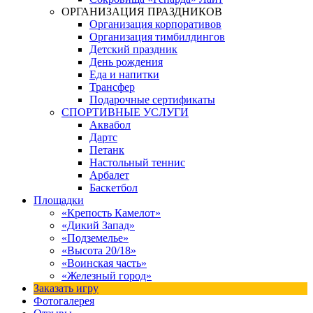
ОРГАНИЗАЦИЯ ПРАЗДНИКОВ
Организация корпоративов
Организация тимбилдингов
Детский праздник
День рождения
Еда и напитки
Трансфер
Подарочные сертификаты
СПОРТИВНЫЕ УСЛУГИ
Аквабол
Дартс
Петанк
Настольный теннис
Арбалет
Баскетбол
Площадки
«Крепость Камелот»
«Дикий Запад»
«Подземелье»
«Высота 20/18»
«Воинская часть»
«Железный город»
Заказать игру
Фотогалерея