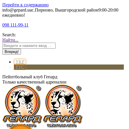
Перейти к содержанию
info@gepard.ua
с.Пирново, Вышгородский район
9:00-20:00
ежедневно!
098 111-99-11
Search:
Найти...
УКР
РУС
Пейнтбольный клуб Гепард
Только качественный адреналин