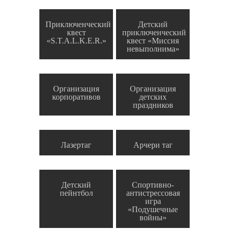
Приключенческий
Детский
квест
приключенческий
«S.T.A.L.K.E.R.»
квест «Миссия
невыполнима»
Организация
Организация
корпоративов
детских
праздников
Лазертаг
Арчери таг
Детский
Спортивно-
пейнтбол
антистрессовая
игра
«Подушечные
войны»