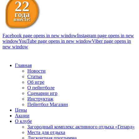
22
года
вместе!
Facebook page opens in new window
Instagram page opens in new
window
YouTube page opens in new window
Viber page opens in
new window
098 111-99-11
Главная
Новости
Статьи
Об игре
О пейнтболе
Сценарии игр
Инструктаж
Пейнтбол Магазин
Цены
Акции
О клубе
Загородный комплекс активного отдыха «Гепард»
Места для отдыха
Дисконтная программа