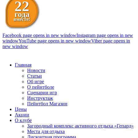
22
года
вместе!
Facebook page opens in new window
Instagram page opens in new
window
YouTube page opens in new window
Viber page opens in
new window
098 111-99-11
Главная
Новости
Статьи
Об игре
О пейнтболе
Сценарии игр
Инструктаж
Пейнтбол Магазин
Цены
Акции
О клубе
Загородный комплекс активного отдыха «Гепард»
Места для отдыха
Дисконтная программа