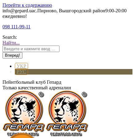
Перейти к содержанию
info@gepard.ua
с.Пирново, Вышгородский район
9:00-20:00
ежедневно!
098 111-99-11
Search:
Найти...
УКР
РУС
Пейнтбольный клуб Гепард
Только качественный адреналин