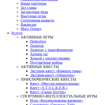
Наши партнеры
Зал славы
Загородные базы
Выездные игры
Спортивная команда
Вакансии
Мисс Гепард
Услуги
АКТИВНЫЕ ИГРЫ
Пейнтбол
Лазертаг
Лазертаг с трансформером
Арчери таг
Хоккей с препятствиями
Подушечные войны
АКТИВНЫЕ КВЕСТЫ
Экстрим–квест «Комната тьмы»
Экстрим-квест «Оборотни»
ПРИКЛЮЧЕНЧЕСКИЕ КВЕСТЫ
Квест «Миссия невыполнима»
Квест «S.T.A.L.K.E.R.»
Квест «Гарри Поттер»
СПОРТИВНО-ИНТЕЛЛЕКТУАЛЬНЫЕ ИГРЫ
Игра «Коллекционеры времени»
Сокровища «Гепарда» Лайт