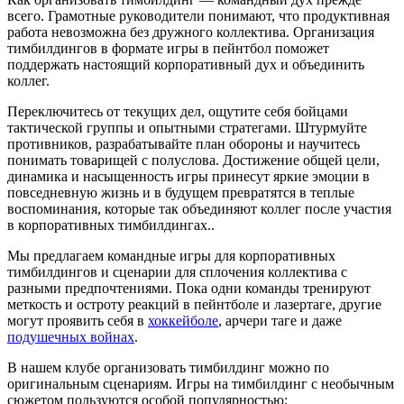
всего. Грамотные руководители понимают, что продуктивная
работа невозможна без дружного коллектива. Организация
тимбилдингов в формате игры в пейнтбол поможет
поддержать настоящий корпоративный дух и объединить
коллег.
Переключитесь от текущих дел, ощутите себя бойцами
тактической группы и опытными стратегами. Штурмуйте
противников, разрабатывайте план обороны и научитесь
понимать товарищей с полуслова. Достижение общей цели,
динамика и насыщенность игры принесут яркие эмоции в
повседневную жизнь и в будущем превратятся в теплые
воспоминания, которые так объединяют коллег после участия
в корпоративных тимбилдингах..
Мы предлагаем командные игры для корпоративных
тимбилдингов и сценарии для сплочения коллектива с
разными предпочтениями. Пока одни команды тренируют
меткость и остроту реакций в пейнтболе и лазертаге, другие
могут проявить себя в
хоккейболе
, арчери таге и даже
подушечных войнах
.
В нашем клубе организовать тимбилдинг можно по
оригинальным сценариям. Игры на тимбилдинг с необычным
сюжетом пользуются особой популярностью: