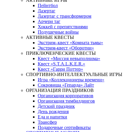
АКТИВНЫЕ ИГРЫ
Пейнтбол
Лазертаг
Лазертаг с трансформером
Арчери таг
Хоккей с препятствиями
Подушечные войны
АКТИВНЫЕ КВЕСТЫ
Экстрим–квест «Комната тьмы»
Экстрим-квест «Оборотни»
ПРИКЛЮЧЕНЧЕСКИЕ КВЕСТЫ
Квест «Миссия невыполнима»
Квест «S.T.A.L.K.E.R.»
Квест «Гарри Поттер»
СПОРТИВНО-ИНТЕЛЛЕКТУАЛЬНЫЕ ИГРЫ
Игра «Коллекционеры времени»
Сокровища «Гепарда» Лайт
ОРГАНИЗАЦИЯ ПРАЗДНИКОВ
Организация корпоративов
Организация тимбилдингов
Детский праздник
День рождения
Еда и напитки
Трансфер
Подарочные сертификаты