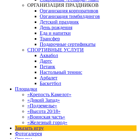
ОРГАНИЗАЦИЯ ПРАЗДНИКОВ
Организация корпоративов
Организация тимбилдингов
Детский праздник
День рождения
Еда и напитки
Трансфер
Подарочные сертификаты
СПОРТИВНЫЕ УСЛУГИ
Аквабол
Дартс
Петанк
Настольный теннис
Арбалет
Баскетбол
Площадки
«Крепость Камелот»
«Дикий Запад»
«Подземелье»
«Высота 20/18»
«Воинская часть»
«Железный город»
Заказать игру
Фотогалерея