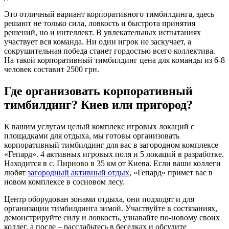
Это отличный вариант корпоративного тимбилдинга, здесь
решают не только сила, ловкость и быстрота принятия
решений, но и интеллект. В увлекательных испытаниях
участвует вся команда. Ни один игрок не заскучает, а
сокрушительная победа станет гордостью всего коллектива.
На такой корпоративный тимбилдинг цена для команды из 6-8
человек составит 2500 грн.
Где организовать корпоративный
тимбилдинг? Киев или пригород?
К вашим услугам целый комплекс игровых локаций с
площадками для отдыха, мы готовы организовать
корпоративный тимбилдинг для вас в загородном комплексе
«Гепард». 4 активных игровых поля и 5 локаций в разработке.
Находится в с. Пирново в 35 км от Киева. Если ваши коллеги
любят
загородный активный отдых
, «Гепард» примет вас в
новом комплексе в сосновом лесу.
Центр оборудован зонами отдыха, они подходят и для
организации тимбилдинга зимой. Участвуйте в состязаниях,
демонстрируйте силу и ловкость, узнавайте по-новому своих
коллег, а после – расслабьтесь в беседках и обсудите