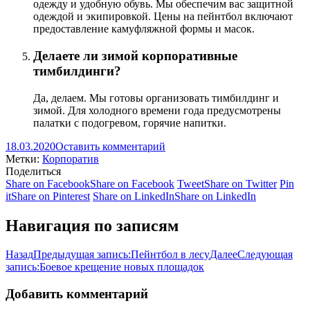
одежду и удобную обувь. Мы обеспечим вас защитной
одеждой и экипировкой. Цены на пейнтбол включают
предоставление камуфляжной формы и масок.
Делаете ли зимой корпоративные
тимбилдинги?
Да, делаем. Мы готовы организовать тимбилдинг и
зимой. Для холодного времени года предусмотрены
палатки с подогревом, горячие напитки.
18.03.2020
Оставить комментарий
Метки:
Корпоратив
Поделиться
Share on Facebook
Share on Facebook
Tweet
Share on Twitter
Pin
it
Share on Pinterest
Share on LinkedIn
Share on LinkedIn
Навигация по записям
Назад
Предыдущая запись:
Пейнтбол в лесу
Далее
Следующая
запись:
Боевое крещение новых площадок
Добавить комментарий