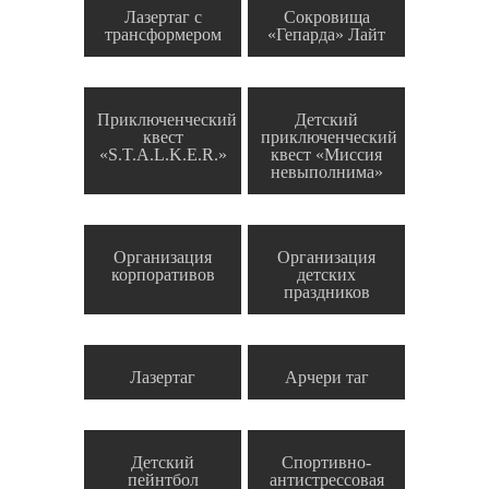
Лазертаг с
Сокровища
трансформером
«Гепарда» Лайт
Приключенческий
Детский
квест
приключенческий
«S.T.A.L.K.E.R.»
квест «Миссия
невыполнима»
Организация
Организация
корпоративов
детских
праздников
Лазертаг
Арчери таг
Детский
Спортивно-
пейнтбол
антистрессовая