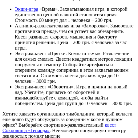
Экшн-игра
«Время». Захватывающая игра, в которой
единственно ценной валютой становится время.
Стоимость 60 минут для 1 человека – 200 грн.
Активно-развлекательная игра «Заморозка». Заморозьте
противника прежде, чем он успеет вас обезвредить.
Квест развивает скорость мышления и быстроту
принятия решений. Цена – 200 грн. с человека за час
игры.
Экстрим-квест «Прятки. Комната тьмы». Развлечение
для самых смелых. Двести квадратных метров локации
погружены в темноту. Собирайте артефакты и
опередите команду соперника в этом захватывающем
состязании. Стоимость квеста для команды до 10
человек – 3000 грн.
Экстрим-квест «Оборотни». Игра в прятки на новый
лад. Убегайте, прячьтесь от оборотней и
взаимодействуйте с командой, чтобы выйти
победителем. Цена для групп до 10 человек – 3000 грн.
Хотите заказать организацию тимбилдинга, который коллеги
еще долго будут обсуждать за обеденным кофе в душном
офисе? Выбирайте спортивно-развлекательный
квест
Сокровища «Гепарда»
. Неимоверно популярную телеигру
девяностых помнят многие.