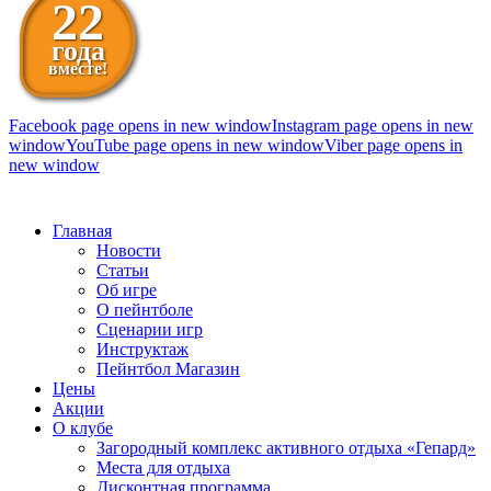
22
года
вместе!
Facebook page opens in new window
Instagram page opens in new
window
YouTube page opens in new window
Viber page opens in
new window
098 111-99-11
Главная
Новости
Статьи
Об игре
О пейнтболе
Сценарии игр
Инструктаж
Пейнтбол Магазин
Цены
Акции
О клубе
Загородный комплекс активного отдыха «Гепард»
Места для отдыха
Дисконтная программа