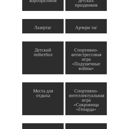
корпоративов
детских
праздников
Лазертаг
Арчери таг
Детский
Спортивно-
пейнтбол
антистрессовая
игра
«Подушечные
войны»
Места для
Спортивно-
отдыха
интеллектуальная
игра
«Сокровища
«Гепарда»