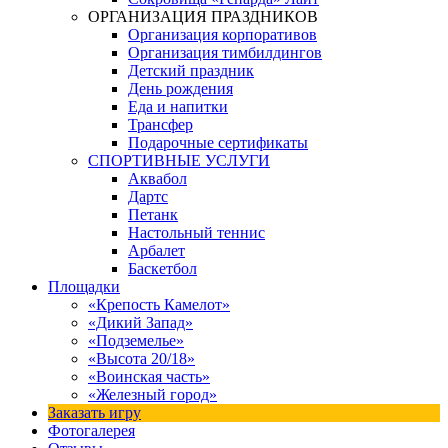
ОРГАНИЗАЦИЯ ПРАЗДНИКОВ
Организация корпоративов
Организация тимбилдингов
Детский праздник
День рождения
Еда и напитки
Трансфер
Подарочные сертификаты
СПОРТИВНЫЕ УСЛУГИ
Аквабол
Дартс
Петанк
Настольный теннис
Арбалет
Баскетбол
Площадки
«Крепость Камелот»
«Дикий Запад»
«Подземелье»
«Высота 20/18»
«Воинская часть»
«Железный город»
Заказать игру
Фотогалерея