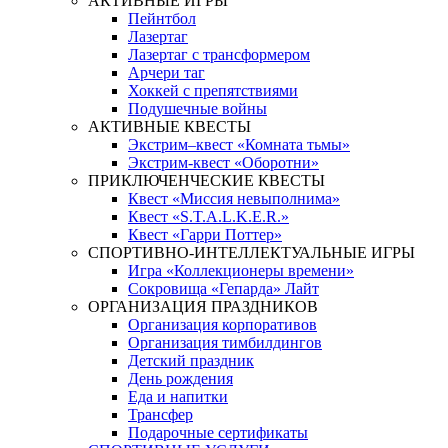
АКТИВНЫЕ ИГРЫ
Пейнтбол
Лазертаг
Лазертаг с трансформером
Арчери таг
Хоккей с препятствиями
Подушечные войны
АКТИВНЫЕ КВЕСТЫ
Экстрим–квест «Комната тьмы»
Экстрим-квест «Оборотни»
ПРИКЛЮЧЕНЧЕСКИЕ КВЕСТЫ
Квест «Миссия невыполнима»
Квест «S.T.A.L.K.E.R.»
Квест «Гарри Поттер»
СПОРТИВНО-ИНТЕЛЛЕКТУАЛЬНЫЕ ИГРЫ
Игра «Коллекционеры времени»
Сокровища «Гепарда» Лайт
ОРГАНИЗАЦИЯ ПРАЗДНИКОВ
Организация корпоративов
Организация тимбилдингов
Детский праздник
День рождения
Еда и напитки
Трансфер
Подарочные сертификаты