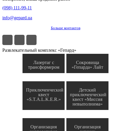
(098) 111-99-11
info@gepard.ua
Больше контактов
Развлекательный комплекс «Гепард»
Лазертаг с
Сокровища
трансформером
«Гепарда» Лайт
Приключенческий
Детский
квест
приключенческий
«S.T.A.L.K.E.R.»
квест «Миссия
невыполнима»
Организация
Организация