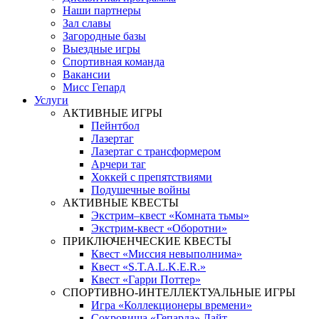
Наши партнеры
Зал славы
Загородные базы
Выездные игры
Спортивная команда
Вакансии
Мисс Гепард
Услуги
АКТИВНЫЕ ИГРЫ
Пейнтбол
Лазертаг
Лазертаг с трансформером
Арчери таг
Хоккей с препятствиями
Подушечные войны
АКТИВНЫЕ КВЕСТЫ
Экстрим–квест «Комната тьмы»
Экстрим-квест «Оборотни»
ПРИКЛЮЧЕНЧЕСКИЕ КВЕСТЫ
Квест «Миссия невыполнима»
Квест «S.T.A.L.K.E.R.»
Квест «Гарри Поттер»
СПОРТИВНО-ИНТЕЛЛЕКТУАЛЬНЫЕ ИГРЫ
Игра «Коллекционеры времени»
Сокровища «Гепарда» Лайт