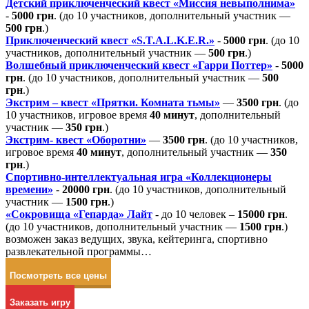
Детский приключенческий квест «Миссия невыполнима»
-
5000 грн
. (до 10 участников, дополнительный участник —
500 грн
.)
Приключенческий квест «S.T.A.L.K.E.R.»
-
5000 грн
. (до 10
участников, дополнительный участник —
500 грн
.)
Волшебный приключенческий квест «Гарри Поттер»
-
5000
грн
. (до 10 участников, дополнительный участник —
500
грн
.)
Экстрим – квест «Прятки. Комната тьмы»
—
3500 грн
. (до
10 участников, игровое время
40 минут
, дополнительный
участник —
350 грн
.)
Экстрим- квест «Оборотни»
—
3500 грн
. (до 10 участников,
игровое время
40 минут
, дополнительный участник —
350
грн
.)
Спортивно-интеллектуальная игра «Коллекционеры
времени»
-
20000 грн
. (до 10 участников, дополнительный
участник —
1500 грн
.)
«Сокровища «Гепарда» Лайт
- до 10 человек –
15000 грн
.
(до 10 участников, дополнительный участник —
1500 грн
.)
возможен заказ
ведущих,
звука,
кейтеринга,
спортивно
развлекательной программы…
Посмотреть все цены
Заказать игру