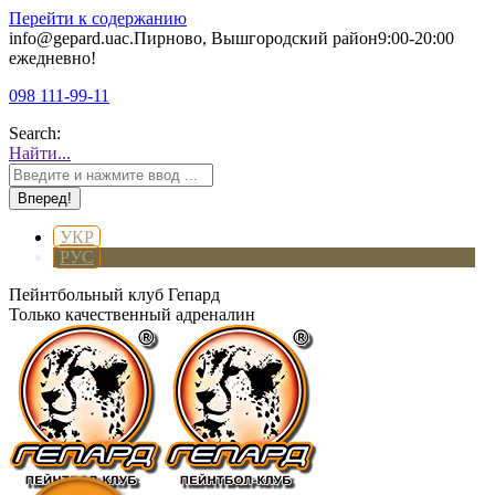
Перейти к содержанию
info@gepard.ua
с.Пирново, Вышгородский район
9:00-20:00
ежедневно!
098 111-99-11
Search:
Найти...
УКР
РУС
Пейнтбольный клуб Гепард
Только качественный адреналин