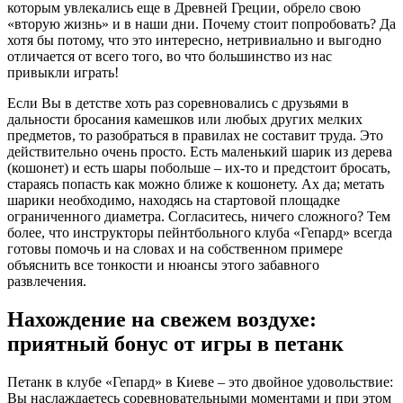
которым увлекались еще в Древней Греции, обрело свою
«вторую жизнь» и в наши дни. Почему стоит попробовать? Да
хотя бы потому, что это интересно, нетривиально и выгодно
отличается от всего того, во что большинство из нас
привыкли играть!
Если Вы в детстве хоть раз соревновались с друзьями в
дальности бросания камешков или любых других мелких
предметов, то разобраться в правилах не составит труда. Это
действительно очень просто. Есть маленький шарик из дерева
(кошонет) и есть шары побольше – их-то и предстоит бросать,
стараясь попасть как можно ближе к кошонету. Ах да; метать
шарики необходимо, находясь на стартовой площадке
ограниченного диаметра. Согласитесь, ничего сложного? Тем
более, что инструкторы пейнтбольного клуба «Гепард» всегда
готовы помочь и на словах и на собственном примере
объяснить все тонкости и нюансы этого забавного
развлечения.
Нахождение на свежем воздухе:
приятный бонус от игры в петанк
Петанк в клубе «Гепард» в Киеве – это двойное удовольствие:
Вы наслаждаетесь соревновательными моментами и при этом