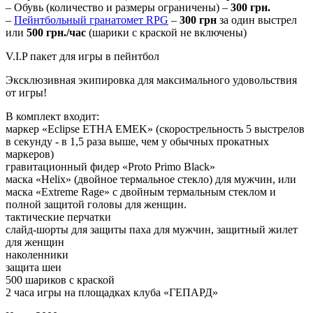
– Обувь (количество и размеры ограничены) –
300 грн.
–
Пейнтбольный гранатомет RPG
–
300 грн
за один выстрел
или
500 грн./час
(шарики с краской не включены)
V.I.P пакет для игры в пейнтбол
Эксклюзивная экипировка для максимального удовольствия
от игры!
В комплект входит:
маркер «Eclipse ETHA EMEK» (скорострельность 5 выстрелов
в секунду - в 1,5 раза выше, чем у обычных прокатных
маркеров)
гравитационный фидер «Proto Primo Black»
маска «Helix» (двойное термальное стекло) для мужчин, или
маска «Extreme Rage» с двойным термальным стеклом и
полной защитой головы для женщин.
тактические перчатки
слайд-шорты для защиты паха для мужчин, защитный жилет
для женщин
наколенники
защита шеи
500 шариков с краской
2 часа игры на площадках клуба «ГЕПАРД»