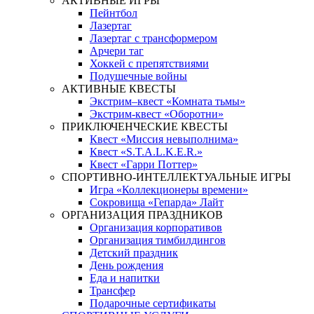
АКТИВНЫЕ ИГРЫ
Пейнтбол
Лазертаг
Лазертаг с трансформером
Арчери таг
Хоккей с препятствиями
Подушечные войны
АКТИВНЫЕ КВЕСТЫ
Экстрим–квест «Комната тьмы»
Экстрим-квест «Оборотни»
ПРИКЛЮЧЕНЧЕСКИЕ КВЕСТЫ
Квест «Миссия невыполнима»
Квест «S.T.A.L.K.E.R.»
Квест «Гарри Поттер»
СПОРТИВНО-ИНТЕЛЛЕКТУАЛЬНЫЕ ИГРЫ
Игра «Коллекционеры времени»
Сокровища «Гепарда» Лайт
ОРГАНИЗАЦИЯ ПРАЗДНИКОВ
Организация корпоративов
Организация тимбилдингов
Детский праздник
День рождения
Еда и напитки
Трансфер
Подарочные сертификаты