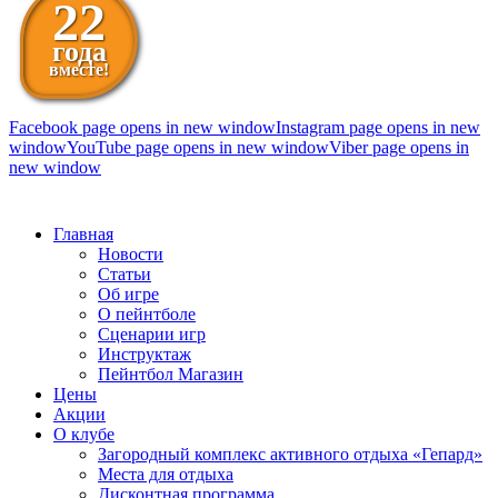
22
года
вместе!
Facebook page opens in new window
Instagram page opens in new
window
YouTube page opens in new window
Viber page opens in
new window
098 111-99-11
Главная
Новости
Статьи
Об игре
О пейнтболе
Сценарии игр
Инструктаж
Пейнтбол Магазин
Цены
Акции
О клубе
Загородный комплекс активного отдыха «Гепард»
Места для отдыха
Дисконтная программа