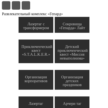
Развлекательный комплекс «Гепард»
Лазертаг с
Сокровища
трансформером
«Гепарда» Лайт
Приключенческий
Детский
квест
приключенческий
«S.T.A.L.K.E.R.»
квест «Миссия
невыполнима»
Организация
Организация
корпоративов
детских
праздников
Лазертаг
Арчери таг