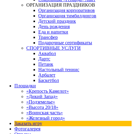
ОРГАНИЗАЦИЯ ПРАЗДНИКОВ
Организация корпоративов
Организация тимбилдингов
Детский праздник
День рождения
Еда и напитки
Трансфер
Подарочные сертификаты
СПОРТИВНЫЕ УСЛУГИ
Аквабол
Дартс
Петанк
Настольный теннис
Арбалет
Баскетбол
Площадки
«Крепость Камелот»
«Дикий Запад»
«Подземелье»
«Высота 20/18»
«Воинская часть»
«Железный город»
Заказать игру
Фотогалерея