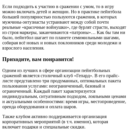
Если подходить к участию в сражении с умом, то в игру
можно включать детей и женщин. Но в практике пейнтбола
большей популярностью пользуются сражения, в которых
мужчины-энтузиасты устраивают между собой почти
реальные «красочные войнушки», где бурлят страсти, выходят
из строя маркеры, заканчиваются «патроны»… Как бы там ни
было, пейнтбол шагает по планете семимильными шагами,
собирая всё новых и новых поклонников среди молодежи и
взрослого населения.
Приходите, вам понравится!
Одним из лучших в сфере организации пейнтбольных
сражений является столичный клуб «Гепард». В его прайс-
листе представлено три продуманных, оптимальных пакета
пользования услугами: неограниченный, базовый и
ограниченный. Каждый пакет характеризуется
индивидуальным, ситуативным подходом, лояльными ценами
и актуальными особенностями: время игры, местопроведение,
оренда оборудования и оплата шаров.
Также клубом активно поддерживается организация
корпоративных мероприятий (в т.ч. именин), которая
включает подарки и специальные скидки.