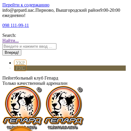
Перейти к содержанию
info@gepard.ua
с.Пирново, Вышгородский район
9:00-20:00
ежедневно!
098 111-99-11
Search:
Найти...
УКР
РУС
Пейнтбольный клуб Гепард
Только качественный адреналин