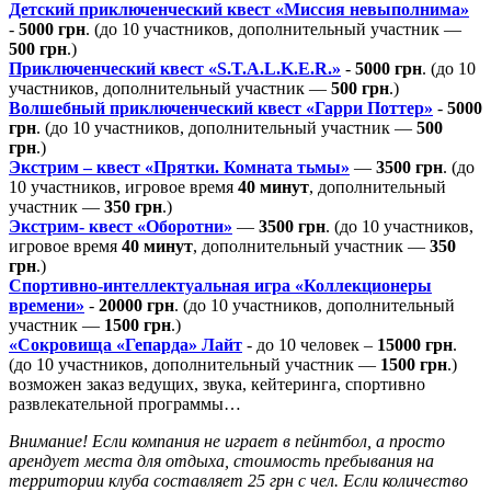
Детский приключенческий квест «Миссия невыполнима»
-
5000 грн
. (до 10 участников, дополнительный участник —
500 грн
.)
Приключенческий квест «S.T.A.L.K.E.R.»
-
5000 грн
. (до 10
участников, дополнительный участник —
500 грн
.)
Волшебный приключенческий квест «Гарри Поттер»
-
5000
грн
. (до 10 участников, дополнительный участник —
500
грн
.)
Экстрим – квест «Прятки. Комната тьмы»
—
3500 грн
. (до
10 участников, игровое время
40 минут
, дополнительный
участник —
350 грн
.)
Экстрим- квест «Оборотни»
—
3500 грн
. (до 10 участников,
игровое время
40 минут
, дополнительный участник —
350
грн
.)
Спортивно-интеллектуальная игра «Коллекционеры
времени»
-
20000 грн
. (до 10 участников, дополнительный
участник —
1500 грн
.)
«Сокровища «Гепарда» Лайт
- до 10 человек –
15000 грн
.
(до 10 участников, дополнительный участник —
1500 грн
.)
возможен заказ
ведущих,
звука,
кейтеринга,
спортивно
развлекательной программы…
Внимание! Если компания не играет в пейнтбол, а просто
арендует места для отдыха, стоимость пребывания на
территории клуба составляет 25 грн с чел. Если количество