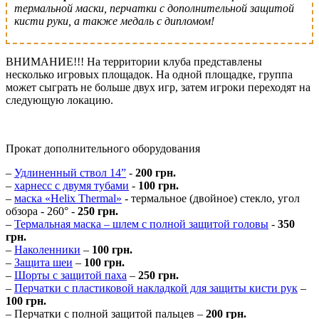
термальной маски, перчатки с дополнительной защитой
кисти руки, а также медаль с дипломом!
ВНИМАНИЕ!!! На территории клуба представлены
несколько игровых площадок. На одной площадке, группа
может сыграть не больше двух игр, затем игроки переходят на
следующую локацию.
Прокат дополнительного оборудования
–
Удлиненный ствол 14”
-
200 грн.
–
харнесс с двумя тубами
-
100 грн.
–
маска «Helix Thermal»
- термальное (двойное) стекло, угол
обзора - 260° -
250 грн.
–
Термальная маска – шлем с полной защитой головы
-
350
грн.
–
Наколенники
–
100 грн.
–
Защита шеи
–
100 грн.
–
Шорты с защитой паха
–
250 грн.
–
Перчатки с пластиковой накладкой для защиты кисти рук
–
100 грн.
– Перчатки с полной защитой пальцев –
200 грн.