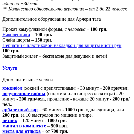
идти по +30 мин.
** Количество одновременно играющих – от
2
до
22
человек
Дополнительное оборудование для Арчери тага
Прокат камуфляжной формы,
с человека
–
100 грн.
Наколенники
–
100 грн.
Слайд шорты –
150 грн.
Перчатки с пластиковой накладкой для защиты кисти рук
–
100 грн.
Защитный жилет –
бесплатно
для девушек и детей
Услуги
Дополнительные услуги
хоккибол
(хоккей с препятствиями) - 30 минут -
200 грн/чел.
подушечные войны
(спортивно-антистрессовая игра) - 20
минут -
200 грн/чел.
, продление - каждые 20 минут -
200 грн/
чел.
.
арбалетный тир
– 60 минут -
1000 грн.
одна единица, или
200 грн.
за 10 выстрелов по мишени в тире.
петанк
– 120 минут -
1000 грн.
мангал в комплекте
–
500 грн
.
места для отдыха
– от
700 грн
.