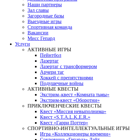
Наши партнеры
Зал славы
Загородные базы
Выездные игры
Спортивная команда
Вакансии
Мисс Гепард
Услуги
АКТИВНЫЕ ИГРЫ
Пейнтбол
Лазертаг
Лазертаг с трансформером
Арчери таг
Хоккей с препятствиями
Подушечные войны
АКТИВНЫЕ КВЕСТЫ
Экстрим–квест «Комната тьмы»
Экстрим-квест «Оборотни»
ПРИКЛЮЧЕНЧЕСКИЕ КВЕСТЫ
Квест «Миссия невыполнима»
Квест «S.T.A.L.K.E.R.»
Квест «Гарри Поттер»
СПОРТИВНО-ИНТЕЛЛЕКТУАЛЬНЫЕ ИГРЫ
Игра «Коллекционеры времени»
Сокровища «Гепарда» Лайт