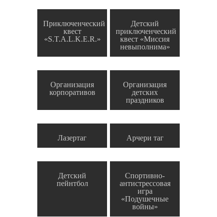
Приключенческий
Детский
квест
приключенческий
«S.T.A.L.K.E.R.»
квест «Миссия
невыполнима»
Организация
Организация
корпоративов
детских
праздников
Лазертаг
Арчери таг
Детский
Спортивно-
пейнтбол
антистрессовая
игра
«Подушечные
войны»