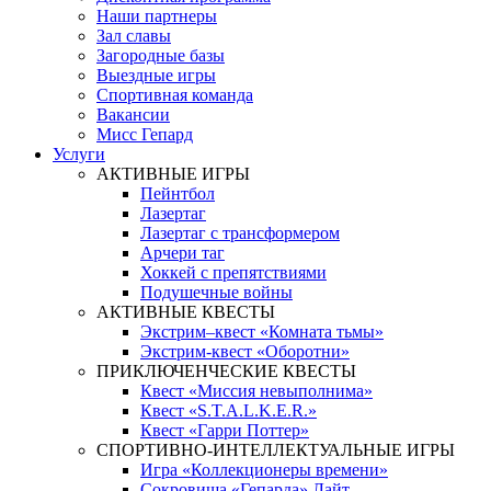
Наши партнеры
Зал славы
Загородные базы
Выездные игры
Спортивная команда
Вакансии
Мисс Гепард
Услуги
АКТИВНЫЕ ИГРЫ
Пейнтбол
Лазертаг
Лазертаг с трансформером
Арчери таг
Хоккей с препятствиями
Подушечные войны
АКТИВНЫЕ КВЕСТЫ
Экстрим–квест «Комната тьмы»
Экстрим-квест «Оборотни»
ПРИКЛЮЧЕНЧЕСКИЕ КВЕСТЫ
Квест «Миссия невыполнима»
Квест «S.T.A.L.K.E.R.»
Квест «Гарри Поттер»
СПОРТИВНО-ИНТЕЛЛЕКТУАЛЬНЫЕ ИГРЫ
Игра «Коллекционеры времени»
Сокровища «Гепарда» Лайт