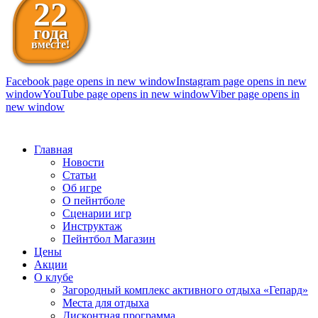
22
года
вместе!
Facebook page opens in new window
Instagram page opens in new
window
YouTube page opens in new window
Viber page opens in
new window
098 111-99-11
Главная
Новости
Статьи
Об игре
О пейнтболе
Сценарии игр
Инструктаж
Пейнтбол Магазин
Цены
Акции
О клубе
Загородный комплекс активного отдыха «Гепард»
Места для отдыха
Дисконтная программа