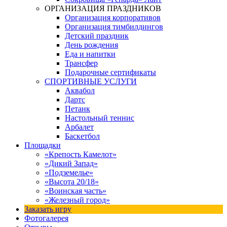
ОРГАНИЗАЦИЯ ПРАЗДНИКОВ
Организация корпоративов
Организация тимбилдингов
Детский праздник
День рождения
Еда и напитки
Трансфер
Подарочные сертификаты
СПОРТИВНЫЕ УСЛУГИ
Аквабол
Дартс
Петанк
Настольный теннис
Арбалет
Баскетбол
Площадки
«Крепость Камелот»
«Дикий Запад»
«Подземелье»
«Высота 20/18»
«Воинская часть»
«Железный город»
Заказать игру
Фотогалерея