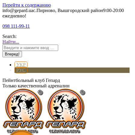
Перейти к содержанию
info@gepard.ua
с.Пирново, Вышгородский район
9:00-20:00
ежедневно!
098 111-99-11
Search:
Найти...
УКР
РУС
Пейнтбольный клуб Гепард
Только качественный адреналин