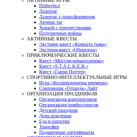
АКТИВНЫЕ ИГРЫ
Пейнтбол
Лазертаг
Лазертаг с трансформером
Арчери таг
Хоккей с препятствиями
Подушечные войны
АКТИВНЫЕ КВЕСТЫ
Экстрим–квест «Комната тьмы»
Экстрим-квест «Оборотни»
ПРИКЛЮЧЕНЧЕСКИЕ КВЕСТЫ
Квест «Миссия невыполнима»
Квест «S.T.A.L.K.E.R.»
Квест «Гарри Поттер»
СПОРТИВНО-ИНТЕЛЛЕКТУАЛЬНЫЕ ИГРЫ
Игра «Коллекционеры времени»
Сокровища «Гепарда» Лайт
ОРГАНИЗАЦИЯ ПРАЗДНИКОВ
Организация корпоративов
Организация тимбилдингов
Детский праздник
День рождения
Еда и напитки
Трансфер
Подарочные сертификаты