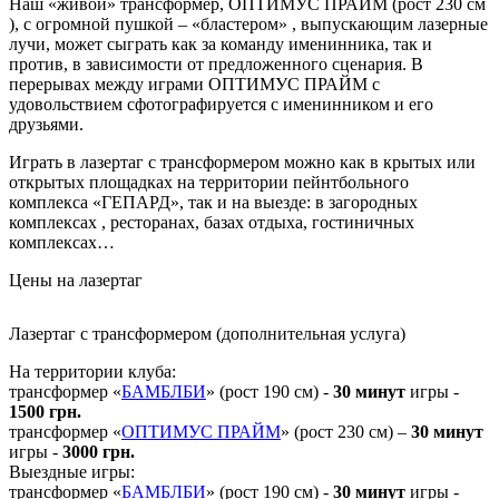
Наш «живой» трансформер, ОПТИМУС ПРАЙМ (рост 230 см
), с огромной пушкой – «бластером» , выпускающим лазерные
лучи, может сыграть как за команду именинника, так и
против, в зависимости от предложенного сценария. В
перерывах между играми ОПТИМУС ПРАЙМ с
удовольствием сфотографируется с именинником и его
друзьями.
Играть в лазертаг с трансформером можно как в крытых или
открытых площадках на территории пейнтбольного
комплекса «ГЕПАРД», так и на выезде: в загородных
комплексах , ресторанах, базах отдыха, гостиничных
комплексах…
Цены на лазертаг
Лазертаг с трансформером (дополнительная услуга)
На территории клуба:
трансформер «
БАМБЛБИ
» (рост 190 см) -
30 минут
игры -
1500 грн.
трансформер «
ОПТИМУС ПРАЙМ
» (рост 230 см) –
30 минут
игры -
3000 грн.
Выездные игры:
трансформер «
БАМБЛБИ
» (рост 190 см) -
30 минут
игры -