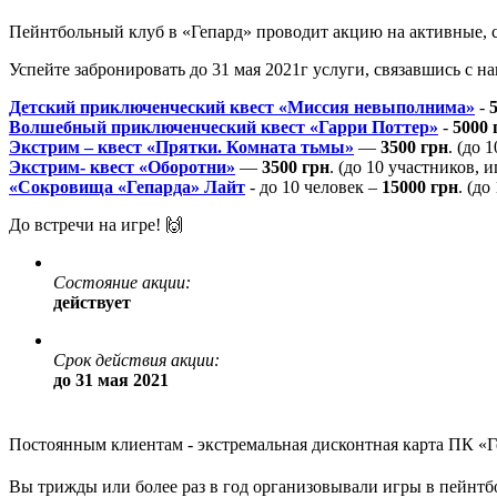
Пейнтбольный клуб в «Гепард» проводит акцию на активные, 
Успейте забронировать до 31 мая 2021г услуги, связавшись с
Детский приключенческий квест «Миссия невыполнима»
-
Волшебный приключенческий квест «Гарри Поттер»
-
5000 
Экстрим – квест «Прятки. Комната тьмы»
—
3500 грн
. (до 
Экстрим- квест «Оборотни»
—
3500 грн
. (до 10 участников, 
«Сокровища «Гепарда» Лайт
- до 10 человек –
15000 грн
. (д
До встречи на игре! 🙌
Состояние акции:
действует
Срок действия акции:
до 31 мая 2021
Постоянным клиентам - экстремальная дисконтная карта ПК «
Вы трижды или более раз в год организовывали игры в пейнтб