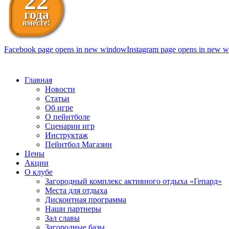
22
года
вместе!
Facebook page opens in new window
Instagram page opens in new 
098 111-99-11
Главная
Новости
Статьи
Об игре
О пейнтболе
Сценарии игр
Инструктаж
Пейнтбол Магазин
Цены
Акции
О клубе
Загородный комплекс активного отдыха «Гепард»
Места для отдыха
Дисконтная программа
Наши партнеры
Зал славы
Загородные базы