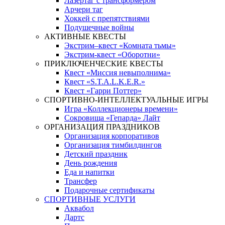
Лазертаг с трансформером
Арчери таг
Хоккей с препятствиями
Подушечные войны
АКТИВНЫЕ КВЕСТЫ
Экстрим–квест «Комната тьмы»
Экстрим-квест «Оборотни»
ПРИКЛЮЧЕНЧЕСКИЕ КВЕСТЫ
Квест «Миссия невыполнима»
Квест «S.T.A.L.K.E.R.»
Квест «Гарри Поттер»
СПОРТИВНО-ИНТЕЛЛЕКТУАЛЬНЫЕ ИГРЫ
Игра «Коллекционеры времени»
Сокровища «Гепарда» Лайт
ОРГАНИЗАЦИЯ ПРАЗДНИКОВ
Организация корпоративов
Организация тимбилдингов
Детский праздник
День рождения
Еда и напитки
Трансфер
Подарочные сертификаты
СПОРТИВНЫЕ УСЛУГИ
Аквабол
Дартс