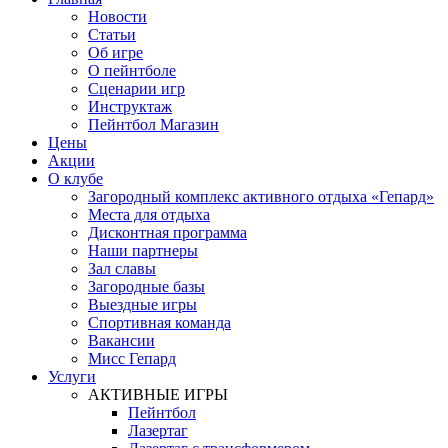
Новости
Статьи
Об игре
О пейнтболе
Сценарии игр
Инструктаж
Пейнтбол Магазин
Цены
Акции
О клубе
Загородный комплекс активного отдыха «Гепард»
Места для отдыха
Дисконтная программа
Наши партнеры
Зал славы
Загородные базы
Выездные игры
Спортивная команда
Вакансии
Мисс Гепард
Услуги
АКТИВНЫЕ ИГРЫ
Пейнтбол
Лазертаг