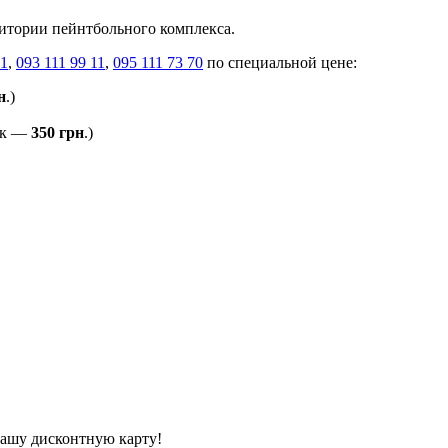
итории пейнтбольного комплекса.
11
,
093 111 99 11
,
095 111 73 70
по специальной цене:
н
.)
ик —
350 грн
.)
нашу дисконтную карту!