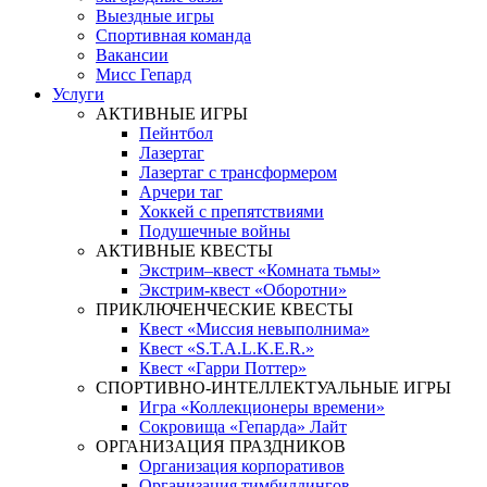
Выездные игры
Спортивная команда
Вакансии
Мисс Гепард
Услуги
АКТИВНЫЕ ИГРЫ
Пейнтбол
Лазертаг
Лазертаг с трансформером
Арчери таг
Хоккей с препятствиями
Подушечные войны
АКТИВНЫЕ КВЕСТЫ
Экстрим–квест «Комната тьмы»
Экстрим-квест «Оборотни»
ПРИКЛЮЧЕНЧЕСКИЕ КВЕСТЫ
Квест «Миссия невыполнима»
Квест «S.T.A.L.K.E.R.»
Квест «Гарри Поттер»
СПОРТИВНО-ИНТЕЛЛЕКТУАЛЬНЫЕ ИГРЫ
Игра «Коллекционеры времени»
Сокровища «Гепарда» Лайт
ОРГАНИЗАЦИЯ ПРАЗДНИКОВ
Организация корпоративов
Организация тимбилдингов