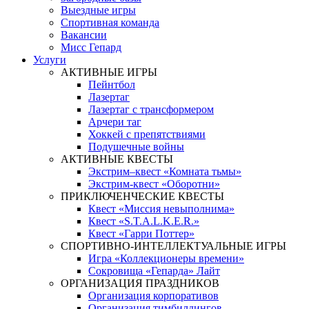
Выездные игры
Спортивная команда
Вакансии
Мисс Гепард
Услуги
АКТИВНЫЕ ИГРЫ
Пейнтбол
Лазертаг
Лазертаг с трансформером
Арчери таг
Хоккей с препятствиями
Подушечные войны
АКТИВНЫЕ КВЕСТЫ
Экстрим–квест «Комната тьмы»
Экстрим-квест «Оборотни»
ПРИКЛЮЧЕНЧЕСКИЕ КВЕСТЫ
Квест «Миссия невыполнима»
Квест «S.T.A.L.K.E.R.»
Квест «Гарри Поттер»
СПОРТИВНО-ИНТЕЛЛЕКТУАЛЬНЫЕ ИГРЫ
Игра «Коллекционеры времени»
Сокровища «Гепарда» Лайт
ОРГАНИЗАЦИЯ ПРАЗДНИКОВ
Организация корпоративов
Организация тимбилдингов