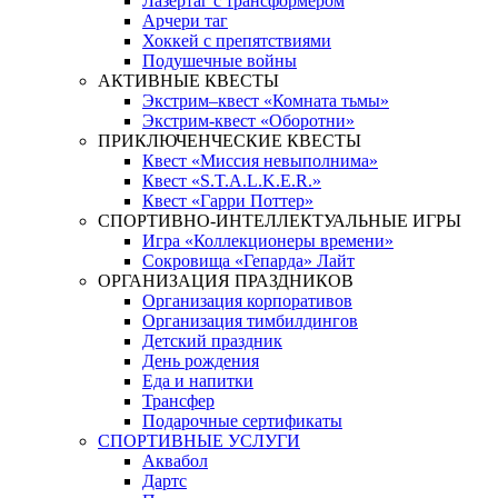
Лазертаг с трансформером
Арчери таг
Хоккей с препятствиями
Подушечные войны
АКТИВНЫЕ КВЕСТЫ
Экстрим–квест «Комната тьмы»
Экстрим-квест «Оборотни»
ПРИКЛЮЧЕНЧЕСКИЕ КВЕСТЫ
Квест «Миссия невыполнима»
Квест «S.T.A.L.K.E.R.»
Квест «Гарри Поттер»
СПОРТИВНО-ИНТЕЛЛЕКТУАЛЬНЫЕ ИГРЫ
Игра «Коллекционеры времени»
Сокровища «Гепарда» Лайт
ОРГАНИЗАЦИЯ ПРАЗДНИКОВ
Организация корпоративов
Организация тимбилдингов
Детский праздник
День рождения
Еда и напитки
Трансфер
Подарочные сертификаты
СПОРТИВНЫЕ УСЛУГИ
Аквабол
Дартс