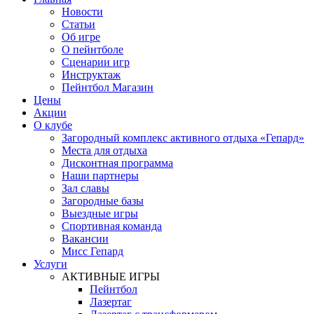
Новости
Статьи
Об игре
О пейнтболе
Сценарии игр
Инструктаж
Пейнтбол Магазин
Цены
Акции
О клубе
Загородный комплекс активного отдыха «Гепард»
Места для отдыха
Дисконтная программа
Наши партнеры
Зал славы
Загородные базы
Выездные игры
Спортивная команда
Вакансии
Мисс Гепард
Услуги
АКТИВНЫЕ ИГРЫ
Пейнтбол
Лазертаг