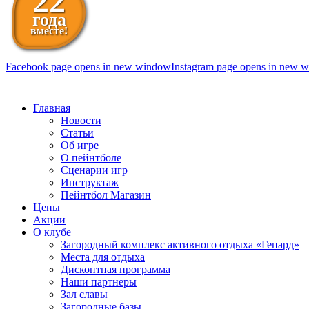
22
года
вместе!
Facebook page opens in new window
Instagram page opens in new 
098 111-99-11
Главная
Новости
Статьи
Об игре
О пейнтболе
Сценарии игр
Инструктаж
Пейнтбол Магазин
Цены
Акции
О клубе
Загородный комплекс активного отдыха «Гепард»
Места для отдыха
Дисконтная программа
Наши партнеры
Зал славы
Загородные базы