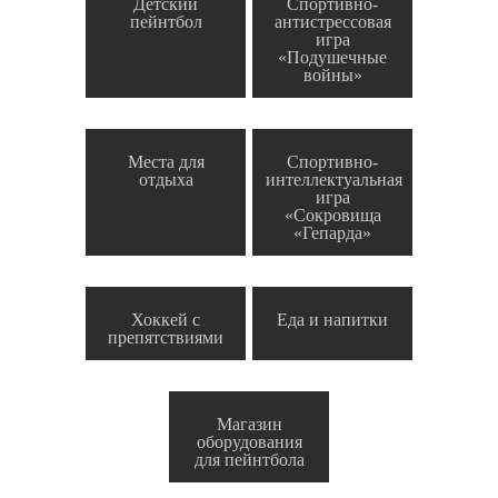
Детский
Спортивно-
пейнтбол
антистрессовая
игра
«Подушечные
войны»
Места для
Спортивно-
отдыха
интеллектуальная
игра
«Сокровища
«Гепарда»
Хоккей с
Еда и напитки
препятствиями
Магазин
оборудования
для пейнтбола