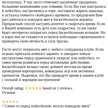
бесплатных. У нас часто отмечают различные праздники,
большими компаниями или семьями. Если Вы уже наигрались
в пейнтбол, настрелялись в тире, поставили жарить шашлык,
и осталось немного свободного времени, то предлагаем Вам
расслабиться и покидать мяч в баскетбольную корзину.
Прекрасный способ нагулять аппетит и скоротать время. Если
в Вашей компании есть дети или подростки, то им также
будет интересно попрыгать перед баскетбольным кольцом. Но
и взрослые не откажутся устроить небольшие соревнования и
проверить свою меткость и силу броска.
Гости могут попросить мяч у любого сотрудника клуба. Если
игроки приехали немного заранее, и ожидают начала
инструктажа перед сражением в лазертаг или пейнтбол, то
самое время размяться перед активными действиями.
Баскетбольное кольцо также добавит веселья во время
проведения корпоратива, командных игр или активных
тренингов. Надеемся, что Вы проведете время в нашем клубе
с пользой и хорошим настроением!
Overall rating:
★★★★★
based on
1
reviews.
Отзывы
★★★★★
“
Самое то перед пейнтболом, весело покидали мяч)
”