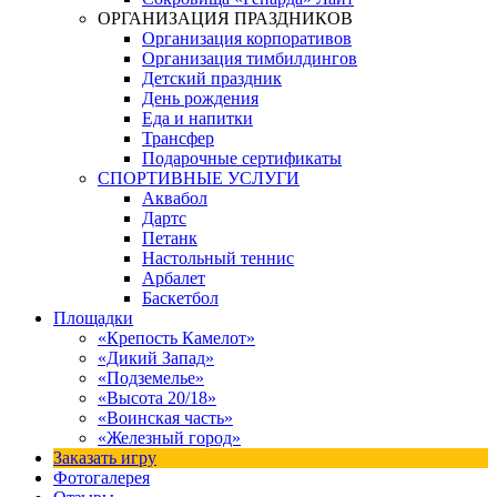
ОРГАНИЗАЦИЯ ПРАЗДНИКОВ
Организация корпоративов
Организация тимбилдингов
Детский праздник
День рождения
Еда и напитки
Трансфер
Подарочные сертификаты
СПОРТИВНЫЕ УСЛУГИ
Аквабол
Дартс
Петанк
Настольный теннис
Арбалет
Баскетбол
Площадки
«Крепость Камелот»
«Дикий Запад»
«Подземелье»
«Высота 20/18»
«Воинская часть»
«Железный город»
Заказать игру
Фотогалерея