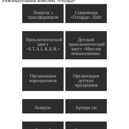
Развлекательный комплекс «Гепард»
Лазертаг с
Сокровища
трансформером
«Гепарда» Лайт
Приключенческий
Детский
квест
приключенческий
«S.T.A.L.K.E.R.»
квест «Миссия
невыполнима»
Организация
Организация
корпоративов
детских
праздников
Лазертаг
Арчери таг