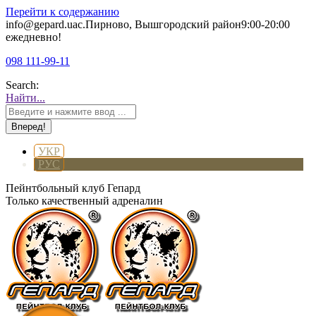
Перейти к содержанию
info@gepard.ua
с.Пирново, Вышгородский район
9:00-20:00
ежедневно!
098 111-99-11
Search:
Найти...
УКР
РУС
Пейнтбольный клуб Гепард
Только качественный адреналин