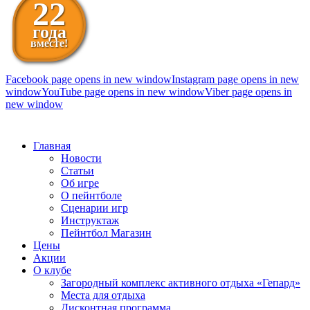
22
года
вместе!
Facebook page opens in new window
Instagram page opens in new
window
YouTube page opens in new window
Viber page opens in
new window
098 111-99-11
Главная
Новости
Статьи
Об игре
О пейнтболе
Сценарии игр
Инструктаж
Пейнтбол Магазин
Цены
Акции
О клубе
Загородный комплекс активного отдыха «Гепард»
Места для отдыха
Дисконтная программа