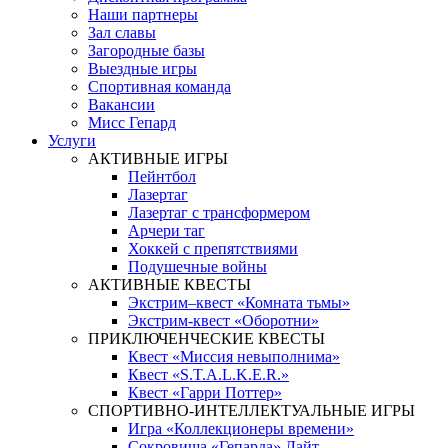
Наши партнеры
Зал славы
Загородные базы
Выездные игры
Спортивная команда
Вакансии
Мисс Гепард
Услуги
АКТИВНЫЕ ИГРЫ
Пейнтбол
Лазертаг
Лазертаг с трансформером
Арчери таг
Хоккей с препятствиями
Подушечные войны
АКТИВНЫЕ КВЕСТЫ
Экстрим–квест «Комната тьмы»
Экстрим-квест «Оборотни»
ПРИКЛЮЧЕНЧЕСКИЕ КВЕСТЫ
Квест «Миссия невыполнима»
Квест «S.T.A.L.K.E.R.»
Квест «Гарри Поттер»
СПОРТИВНО-ИНТЕЛЛЕКТУАЛЬНЫЕ ИГРЫ
Игра «Коллекционеры времени»
Сокровища «Гепарда» Лайт