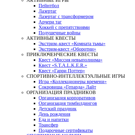
АКТИВНЫЕ ИГРЫ
Пейнтбол
Лазертаг
Лазертаг с трансформером
Арчери таг
Хоккей с препятствиями
Подушечные войны
АКТИВНЫЕ КВЕСТЫ
Экстрим–квест «Комната тьмы»
Экстрим-квест «Оборотни»
ПРИКЛЮЧЕНЧЕСКИЕ КВЕСТЫ
Квест «Миссия невыполнима»
Квест «S.T.A.L.K.E.R.»
Квест «Гарри Поттер»
СПОРТИВНО-ИНТЕЛЛЕКТУАЛЬНЫЕ ИГРЫ
Игра «Коллекционеры времени»
Сокровища «Гепарда» Лайт
ОРГАНИЗАЦИЯ ПРАЗДНИКОВ
Организация корпоративов
Организация тимбилдингов
Детский праздник
День рождения
Еда и напитки
Трансфер
Подарочные сертификаты