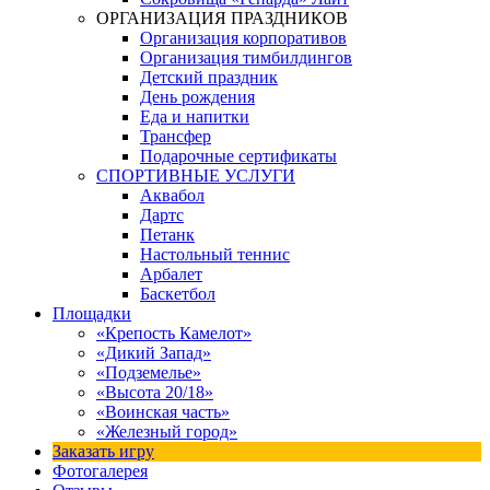
ОРГАНИЗАЦИЯ ПРАЗДНИКОВ
Организация корпоративов
Организация тимбилдингов
Детский праздник
День рождения
Еда и напитки
Трансфер
Подарочные сертификаты
СПОРТИВНЫЕ УСЛУГИ
Аквабол
Дартс
Петанк
Настольный теннис
Арбалет
Баскетбол
Площадки
«Крепость Камелот»
«Дикий Запад»
«Подземелье»
«Высота 20/18»
«Воинская часть»
«Железный город»
Заказать игру
Фотогалерея