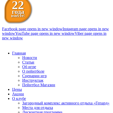
22
года
вместе!
Facebook page opens in new window
Instagram page opens in new
window
YouTube page opens in new window
Viber page opens in
new window
098 111-99-11
Главная
Новости
Статьи
Об игре
О пейнтболе
Сценарии игр
Инструктаж
Пейнтбол Магазин
Цены
Акции
О клубе
Загородный комплекс активного отдыха «Гепард»
Места для отдыха
Дисконтная программа