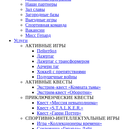
Наши партнеры
Зал славы
Загородные базы
Выездные игры
Спортивная команда
Вакансии
Мисс Гепард
Услуги
АКТИВНЫЕ ИГРЫ
Пейнтбол
Лазертаг
Лазертаг с трансформером
Арчери таг
Хоккей с препятствиями
Подушечные войны
АКТИВНЫЕ КВЕСТЫ
Экстрим–квест «Комната тьмы»
Экстрим-квест «Оборотни»
ПРИКЛЮЧЕНЧЕСКИЕ КВЕСТЫ
Квест «Миссия невыполнима»
Квест «S.T.A.L.K.E.R.»
Квест «Гарри Поттер»
СПОРТИВНО-ИНТЕЛЛЕКТУАЛЬНЫЕ ИГРЫ
Игра «Коллекционеры времени»
Сокровища «Гепарда» Лайт