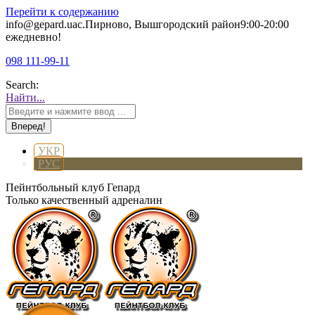
Перейти к содержанию
info@gepard.ua
с.Пирново, Вышгородский район
9:00-20:00
ежедневно!
098 111-99-11
Search:
Найти...
УКР
РУС
Пейнтбольный клуб Гепард
Только качественный адреналин