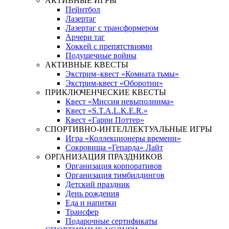
АКТИВНЫЕ ИГРЫ
Пейнтбол
Лазертаг
Лазертаг с трансформером
Арчери таг
Хоккей с препятствиями
Подушечные войны
АКТИВНЫЕ КВЕСТЫ
Экстрим–квест «Комната тьмы»
Экстрим-квест «Оборотни»
ПРИКЛЮЧЕНЧЕСКИЕ КВЕСТЫ
Квест «Миссия невыполнима»
Квест «S.T.A.L.K.E.R.»
Квест «Гарри Поттер»
СПОРТИВНО-ИНТЕЛЛЕКТУАЛЬНЫЕ ИГРЫ
Игра «Коллекционеры времени»
Сокровища «Гепарда» Лайт
ОРГАНИЗАЦИЯ ПРАЗДНИКОВ
Организация корпоративов
Организация тимбилдингов
Детский праздник
День рождения
Еда и напитки
Трансфер
Подарочные сертификаты