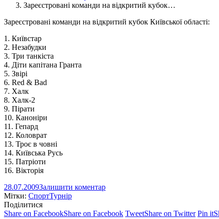
Зареєстровані команди на відкритий кубок…
Зареєстровані команди на відкритий кубок Київської області:
1. Київстар
2. Незабудки
3. Три танкіста
4. Діти капітана Гранта
5. Звірі
6. Red & Bad
7. Халк
8. Халк-2
9. Пірати
10. Каноніри
11. Гепард
12. Коловрат
13. Троє в човні
14. Київська Русь
15. Патріоти
16. Вікторія
28.07.2009
Залишити коментар
Мітки:
Спорт
Турнір
Поділитися
Share on Facebook
Share on Facebook
Tweet
Share on Twitter
Pin it
S