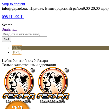
Skip to content
info@gepard.ua
с.Пірнове, Вишгородський район
9:00-20:00 щод
098 111-99-11
Search:
Знайти...
УКР
РУС
Пейнтбольний клуб Гепард
Только качественный адреналин