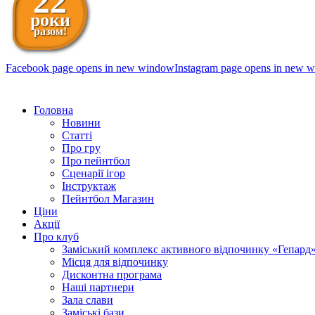
22
роки
разом!
Facebook page opens in new window
Instagram page opens in new 
098 111-99-11
Головна
Новини
Статті
Про гру
Про пейнтбол
Сценарії ігор
Інструктаж
Пейнтбол Магазин
Ціни
Акції
Про клуб
Заміський комплекс активного відпочинку «Гепард
Місця для відпочинку
Дисконтна програма
Наші партнери
Зала слави
Заміські бази