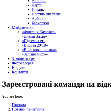
Аквабол
Дартс
Петанк
Настільний теніс
Арбалет
Баскетбол
Майданчики
«Фортеця Камелот»
«Дикий Захід»
«Підземелля»
«Висота 20/18»
«Військова частина»
«Залізне місто»
Замовити гру
Фотогалерея
Відгуки
Контакти
Зареєстровані команди на від
You are here:
Головна
Новини пейнтболу