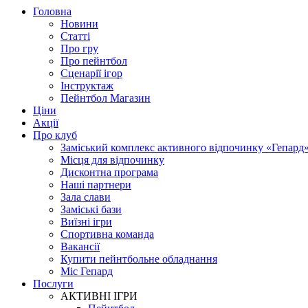
Головна
Новини
Статті
Про гру
Про пейнтбол
Сценарії ігор
Інструктаж
Пейнтбол Магазин
Ціни
Акції
Про клуб
Заміський комплекс активного відпочинку «Гепард
Місця для відпочинку
Дисконтна програма
Наші партнери
Зала слави
Заміські бази
Виїзні ігри
Спортивна команда
Вакансії
Купити пейнтбольне обладнання
Міс Гепард
Послуги
АКТИВНІ ІГРИ