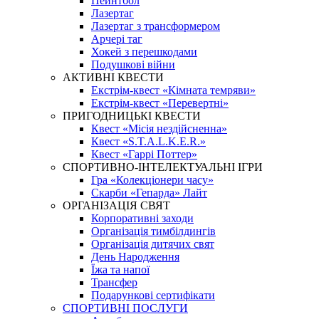
Пейнтбол
Лазертаг
Лазертаг з трансформером
Арчері таг
Хокей з перешкодами
Подушкові війни
АКТИВНІ КВЕСТИ
Екстрім-квест «Кімната темряви»
Екстрім-квест «Перевертні»
ПРИГОДНИЦЬКІ КВЕСТИ
Квест «Місія нездійсненна»
Квест «S.T.A.L.K.E.R.»
Квест «Гаррі Поттер»
СПОРТИВНО-ІНТЕЛЕКТУАЛЬНІ ІГРИ
Гра «Колекціонери часу»
Скарби «Гепарда» Лайт
ОРГАНІЗАЦІЯ СВЯТ
Корпоративні заходи
Організація тимбілдингів
Організація дитячих свят
День Народження
Їжа та напої
Трансфер
Подарункові сертифікати
СПОРТИВНІ ПОСЛУГИ