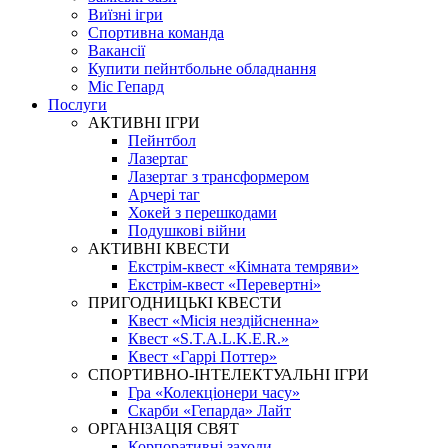
Виїзні ігри
Спортивна команда
Вакансії
Купити пейнтбольне обладнання
Міс Гепард
Послуги
АКТИВНІ ІГРИ
Пейнтбол
Лазертаг
Лазертаг з трансформером
Арчері таг
Хокей з перешкодами
Подушкові війни
АКТИВНІ КВЕСТИ
Екстрім-квест «Кімната темряви»
Екстрім-квест «Перевертні»
ПРИГОДНИЦЬКІ КВЕСТИ
Квест «Місія нездійсненна»
Квест «S.T.A.L.K.E.R.»
Квест «Гаррі Поттер»
СПОРТИВНО-ІНТЕЛЕКТУАЛЬНІ ІГРИ
Гра «Колекціонери часу»
Скарби «Гепарда» Лайт
ОРГАНІЗАЦІЯ СВЯТ
Корпоративні заходи