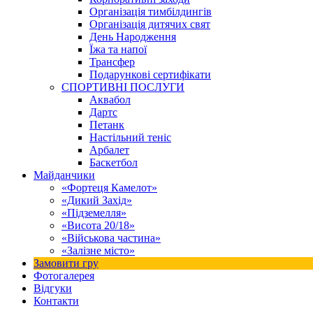
Організація тимбілдингів
Організація дитячих свят
День Народження
Їжа та напої
Трансфер
Подарункові сертифікати
СПОРТИВНІ ПОСЛУГИ
Аквабол
Дартс
Петанк
Настільний теніс
Арбалет
Баскетбол
Майданчики
«Фортеця Камелот»
«Дикий Захід»
«Підземелля»
«Висота 20/18»
«Військова частина»
«Залізне місто»
Замовити гру
Фотогалерея
Відгуки
Контакти