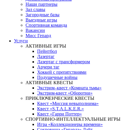
Наши партнеры
Зал славы
Загородные базы
Выездные игры
Спортивная команда
Вакансии
Мисс Гепард
Услуги
АКТИВНЫЕ ИГРЫ
Пейнтбол
Лазертаг
Лазертаг с трансформером
Арчери таг
Хоккей с препятствиями
Подушечные войны
АКТИВНЫЕ КВЕСТЫ
Экстрим–квест «Комната тьмы»
Экстрим-квест «Оборотни»
ПРИКЛЮЧЕНЧЕСКИЕ КВЕСТЫ
Квест «Миссия невыполнима»
Квест «S.T.A.L.K.E.R.»
Квест «Гарри Поттер»
СПОРТИВНО-ИНТЕЛЛЕКТУАЛЬНЫЕ ИГРЫ
Игра «Коллекционеры времени»
Сокровища «Гепарда» Лайт