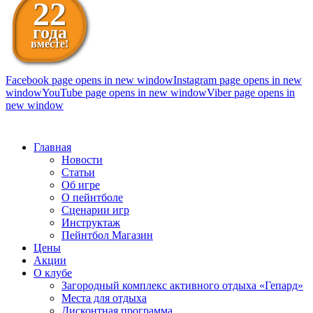
22
года
вместе!
Facebook page opens in new window
Instagram page opens in new
window
YouTube page opens in new window
Viber page opens in
new window
098 111-99-11
Главная
Новости
Статьи
Об игре
О пейнтболе
Сценарии игр
Инструктаж
Пейнтбол Магазин
Цены
Акции
О клубе
Загородный комплекс активного отдыха «Гепард»
Места для отдыха
Дисконтная программа