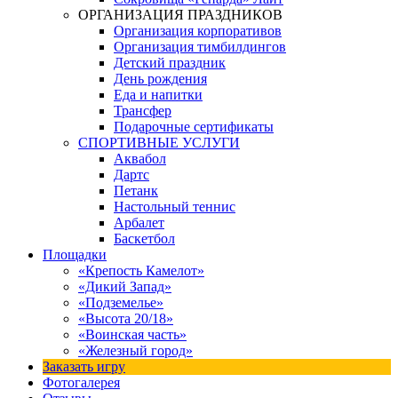
ОРГАНИЗАЦИЯ ПРАЗДНИКОВ
Организация корпоративов
Организация тимбилдингов
Детский праздник
День рождения
Еда и напитки
Трансфер
Подарочные сертификаты
СПОРТИВНЫЕ УСЛУГИ
Аквабол
Дартс
Петанк
Настольный теннис
Арбалет
Баскетбол
Площадки
«Крепость Камелот»
«Дикий Запад»
«Подземелье»
«Высота 20/18»
«Воинская часть»
«Железный город»
Заказать игру
Фотогалерея