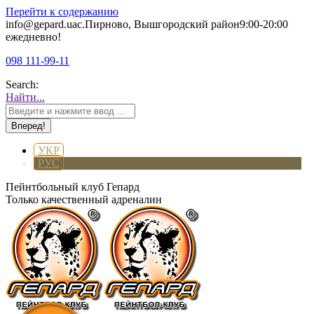
Перейти к содержанию
info@gepard.ua
с.Пирново, Вышгородский район
9:00-20:00
ежедневно!
098 111-99-11
Search:
Найти...
УКР
РУС
Пейнтбольный клуб Гепард
Только качественный адреналин