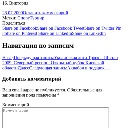
16. Виктория
28.07.2009
Оставить комментарий
Метки:
Спорт
Турнир
Поделиться
Share on Facebook
Share on Facebook
Tweet
Share on Twitter
Pin
it
Share on Pinterest
Share on LinkedIn
Share on LinkedIn
Навигация по записям
Назад
Предыдущая запись:
Украинская лига Троек – III этап
2009. Северный регион. Открытый кубок Киевской
области
Далее
Следующая запись:
Аквабол в подарок…
Добавить комментарий
Ваш email адрес не публикуется. Обязательные для
заполнения поля помечены
*
Комментарий