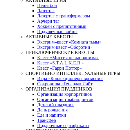
АКТИВНЫЕ ИГРЫ
Пейнтбол
Лазертаг
Лазертаг с трансформером
Арчери таг
Хоккей с препятствиями
Подушечные войны
АКТИВНЫЕ КВЕСТЫ
Экстрим–квест «Комната тьмы»
Экстрим-квест «Оборотни»
ПРИКЛЮЧЕНЧЕСКИЕ КВЕСТЫ
Квест «Миссия невыполнима»
Квест «S.T.A.L.K.E.R.»
Квест «Гарри Поттер»
СПОРТИВНО-ИНТЕЛЛЕКТУАЛЬНЫЕ ИГРЫ
Игра «Коллекционеры времени»
Сокровища «Гепарда» Лайт
ОРГАНИЗАЦИЯ ПРАЗДНИКОВ
Организация корпоративов
Организация тимбилдингов
Детский праздник
День рождения
Еда и напитки
Трансфер
Подарочные сертификаты