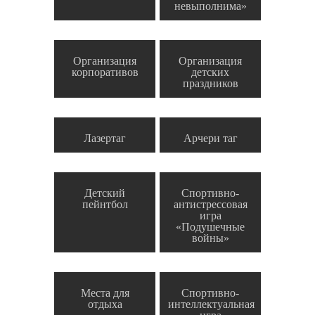
невыполнима»
Организация
Организация
корпоративов
детских
праздников
Лазертаг
Арчери таг
Детский
Спортивно-
пейнтбол
антистрессовая
игра
«Подушечные
войны»
Места для
Спортивно-
отдыха
интеллектуальная