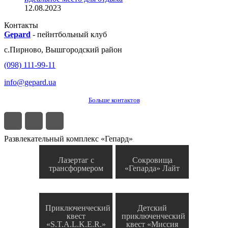
12.08.2023
Контакты
Gepard
-
пейнтбольный клуб
с.
Пирново
,
Вышгородский район
(098) 111-99-11
info@gepard.ua
Больше контактов
Развлекательный комплекс «Гепард»
Лазертаг с
Сокровища
трансформером
«Гепарда» Лайт
Приключенческий
Детский
квест
приключенческий
«S.T.A.L.K.E.R.»
квест «Миссия