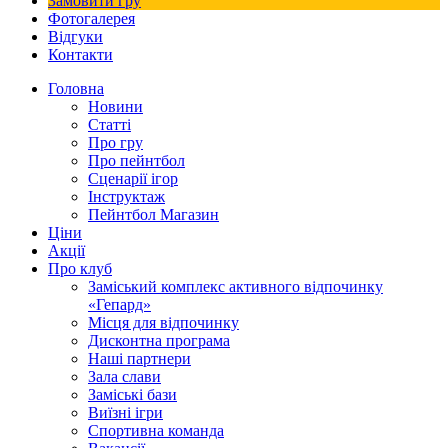
Замовити гру
Фотогалерея
Відгуки
Контакти
Головна
Новини
Статті
Про гру
Про пейнтбол
Сценарії ігор
Інструктаж
Пейнтбол Магазин
Ціни
Акції
Про клуб
Заміський комплекс активного відпочинку
«Гепард»
Місця для відпочинку
Дисконтна програма
Наші партнери
Зала слави
Заміські бази
Виїзні ігри
Спортивна команда