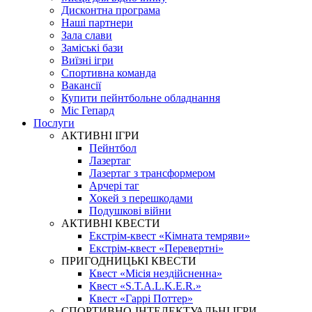
Дисконтна програма
Наші партнери
Зала слави
Заміські бази
Виїзні ігри
Спортивна команда
Вакансії
Купити пейнтбольне обладнання
Міс Гепард
Послуги
АКТИВНІ ІГРИ
Пейнтбол
Лазертаг
Лазертаг з трансформером
Арчері таг
Хокей з перешкодами
Подушкові війни
АКТИВНІ КВЕСТИ
Екстрім-квест «Кімната темряви»
Екстрім-квест «Перевертні»
ПРИГОДНИЦЬКІ КВЕСТИ
Квест «Місія нездійсненна»
Квест «S.T.A.L.K.E.R.»
Квест «Гаррі Поттер»
СПОРТИВНО-ІНТЕЛЕКТУАЛЬНІ ІГРИ