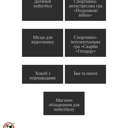
Дитячий
Спортивно-
пейнтбол
антистресова гра
«Подушкові
війни»
Місця для
Спортивно-
відпочинку
інтелектуальна
гра «Скарби
«Гепарду»
Хокей з
Їжа та напої
перешкодами
Магазин
обладнання для
пейнтболу