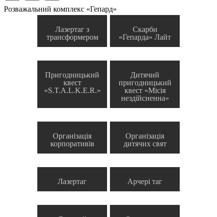
Розважальний комплекс «Гепард»
Лазертаг з
Скарби
трансформером
«Гепарда» Лайт
Пригодницький
Дитячий
квест
пригодницький
«S.T.A.L.K.E.R.»
квест «Місія
нездійсненна»
Організація
Організація
корпоративів
дитячих свят
Лазертаг
Арчері таг