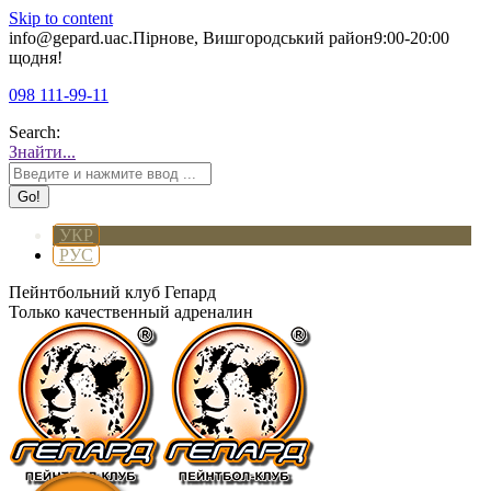
Skip to content
info@gepard.ua
с.Пірнове, Вишгородський район
9:00-20:00
щодня!
098 111-99-11
Search:
Знайти...
УКР
РУС
Пейнтбольний клуб Гепард
Только качественный адреналин