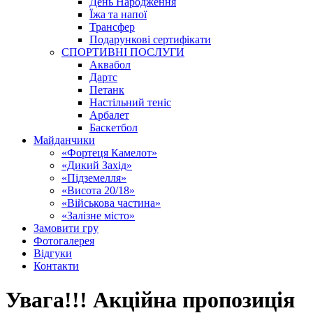
День Народження
Їжа та напої
Трансфер
Подарункові сертифікати
СПОРТИВНІ ПОСЛУГИ
Аквабол
Дартс
Петанк
Настільний теніс
Арбалет
Баскетбол
Майданчики
«Фортеця Камелот»
«Дикий Захід»
«Підземелля»
«Висота 20/18»
«Військова частина»
«Залізне місто»
Замовити гру
Фотогалерея
Відгуки
Контакти
Увага!!! Акційна пропозиція