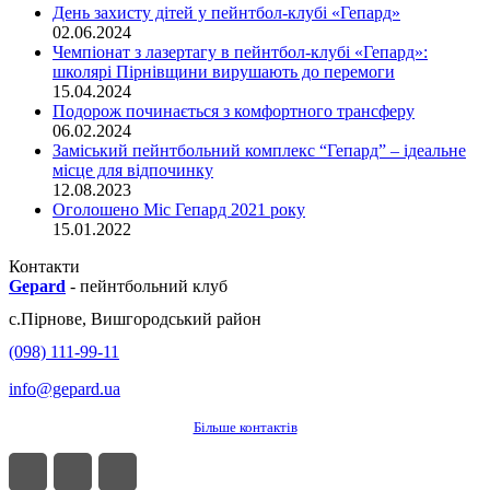
День захисту дітей у пейнтбол-клубі «Гепард»
02.06.2024
Чемпіонат з лазертагу в пейнтбол-клубі «Гепард»:
школярі Пірнівщини вирушають до перемоги
15.04.2024
Подорож починається з комфортного трансферу
06.02.2024
Заміський пейнтбольний комплекс “Гепард” – ідеальне
місце для відпочинку
12.08.2023
Оголошено Міс Гепард 2021 року
15.01.2022
Контакти
Gepard
-
пейнтбольний клуб
с.
Пірнове
,
Вишгородський район
(098) 111-99-11
info@gepard.ua
Більше контактів