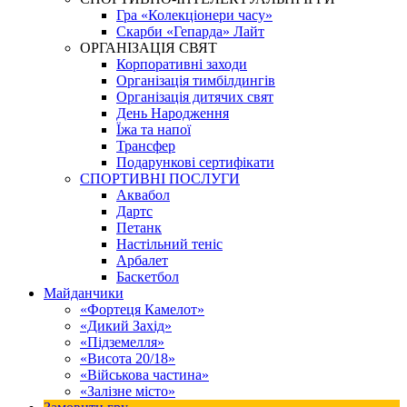
Гра «Колекціонери часу»
Скарби «Гепарда» Лайт
ОРГАНІЗАЦІЯ СВЯТ
Корпоративні заходи
Організація тимбілдингів
Організація дитячих свят
День Народження
Їжа та напої
Трансфер
Подарункові сертифікати
СПОРТИВНІ ПОСЛУГИ
Аквабол
Дартс
Петанк
Настільний теніс
Арбалет
Баскетбол
Майданчики
«Фортеця Камелот»
«Дикий Захід»
«Підземелля»
«Висота 20/18»
«Військова частина»
«Залізне місто»