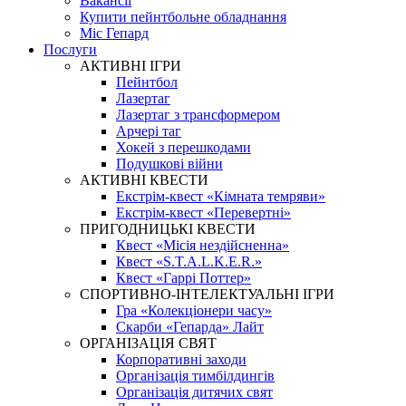
Вакансії
Купити пейнтбольне обладнання
Міс Гепард
Послуги
АКТИВНІ ІГРИ
Пейнтбол
Лазертаг
Лазертаг з трансформером
Арчері таг
Хокей з перешкодами
Подушкові війни
АКТИВНІ КВЕСТИ
Екстрім-квест «Кімната темряви»
Екстрім-квест «Перевертні»
ПРИГОДНИЦЬКІ КВЕСТИ
Квест «Місія нездійсненна»
Квест «S.T.A.L.K.E.R.»
Квест «Гаррі Поттер»
СПОРТИВНО-ІНТЕЛЕКТУАЛЬНІ ІГРИ
Гра «Колекціонери часу»
Скарби «Гепарда» Лайт
ОРГАНІЗАЦІЯ СВЯТ
Корпоративні заходи
Організація тимбілдингів
Організація дитячих свят