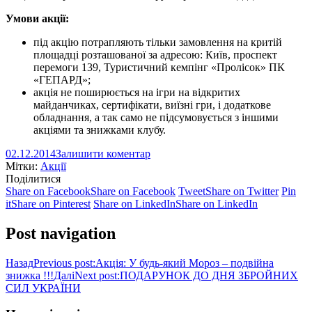
Умови акції:
під акцію потрапляють тільки замовлення на критій
площадці розташованої за адресою: Київ, проспект
перемоги 139, Туристичний кемпінг «Пролісок» ПК
«ГЕПАРД»;
акція не поширюється на ігри на відкритих
майданчиках, сертифікати, виїзні гри, і додаткове
обладнання, а так само не підсумовується з іншими
акціями та знижками клубу.
02.12.2014
Залишити коментар
Мітки:
Акції
Поділитися
Share on Facebook
Share on Facebook
Tweet
Share on Twitter
Pin
it
Share on Pinterest
Share on LinkedIn
Share on LinkedIn
Post navigation
Назад
Previous post:
Акція: У будь-який Мороз – подвійна
знижка !!!
Далі
Next post:
ПОДАРУНОК ДО ДНЯ ЗБРОЙНИХ
СИЛ УКРАЇНИ