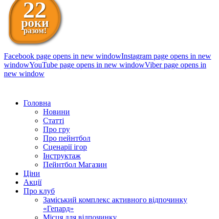
22
роки
разом!
Facebook page opens in new window
Instagram page opens in new
window
YouTube page opens in new window
Viber page opens in
new window
098 111-99-11
Головна
Новини
Статті
Про гру
Про пейнтбол
Сценарії ігор
Інструктаж
Пейнтбол Магазин
Ціни
Акції
Про клуб
Заміський комплекс активного відпочинку
«Гепард»
Місця для відпочинку