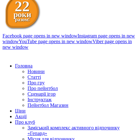
22
роки
разом!
Facebook page opens in new window
Instagram page opens in new
window
YouTube page opens in new window
Viber page opens in
new window
098 111-99-11
Головна
Новини
Статті
Про гру
Про пейнтбол
Сценарії ігор
Інструктаж
Пейнтбол Магазин
Ціни
Акції
Про клуб
Заміський комплекс активного відпочинку
«Гепард»
Місця для відпочинку