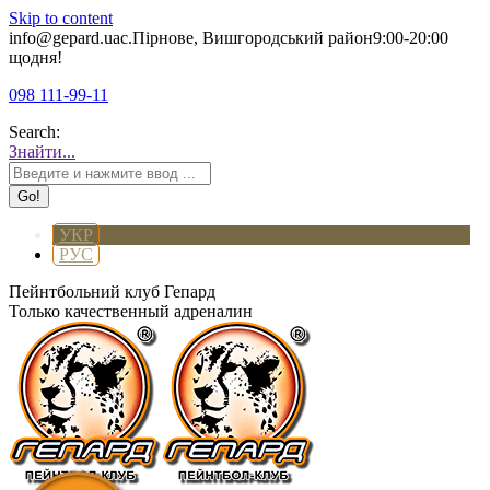
Skip to content
info@gepard.ua
с.Пірнове, Вишгородський район
9:00-20:00
щодня!
098 111-99-11
Search:
Знайти...
УКР
РУС
Пейнтбольний клуб Гепард
Только качественный адреналин