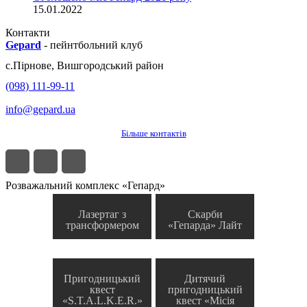
15.01.2022
Контакти
Gepard
-
пейнтбольний клуб
с.
Пірнове
,
Вишгородський район
(098) 111-99-11
info@gepard.ua
Більше контактів
Розважальний комплекс «Гепард»
Лазертаг з
Скарби
трансформером
«Гепарда» Лайт
Пригодницький
Дитячий
квест
пригодницький
«S.T.A.L.K.E.R.»
квест «Місія