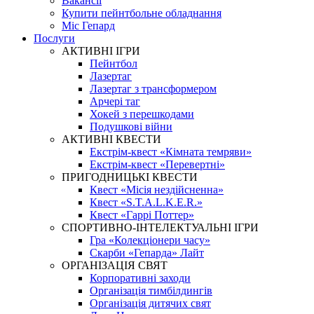
Вакансії
Купити пейнтбольне обладнання
Міс Гепард
Послуги
АКТИВНІ ІГРИ
Пейнтбол
Лазертаг
Лазертаг з трансформером
Арчері таг
Хокей з перешкодами
Подушкові війни
АКТИВНІ КВЕСТИ
Екстрім-квест «Кімната темряви»
Екстрім-квест «Перевертні»
ПРИГОДНИЦЬКІ КВЕСТИ
Квест «Місія нездійсненна»
Квест «S.T.A.L.K.E.R.»
Квест «Гаррі Поттер»
СПОРТИВНО-ІНТЕЛЕКТУАЛЬНІ ІГРИ
Гра «Колекціонери часу»
Скарби «Гепарда» Лайт
ОРГАНІЗАЦІЯ СВЯТ
Корпоративні заходи
Організація тимбілдингів
Організація дитячих свят