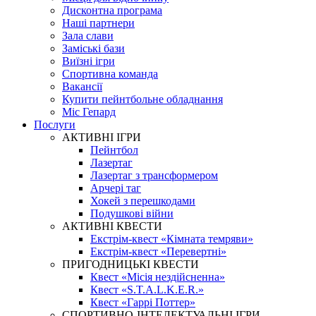
Дисконтна програма
Наші партнери
Зала слави
Заміські бази
Виїзні ігри
Спортивна команда
Вакансії
Купити пейнтбольне обладнання
Міс Гепард
Послуги
АКТИВНІ ІГРИ
Пейнтбол
Лазертаг
Лазертаг з трансформером
Арчері таг
Хокей з перешкодами
Подушкові війни
АКТИВНІ КВЕСТИ
Екстрім-квест «Кімната темряви»
Екстрім-квест «Перевертні»
ПРИГОДНИЦЬКІ КВЕСТИ
Квест «Місія нездійсненна»
Квест «S.T.A.L.K.E.R.»
Квест «Гаррі Поттер»
СПОРТИВНО-ІНТЕЛЕКТУАЛЬНІ ІГРИ