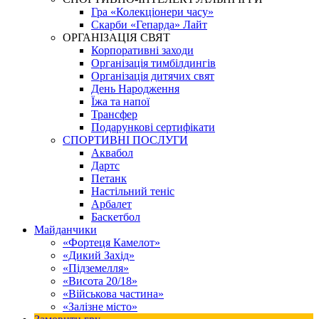
Гра «Колекціонери часу»
Скарби «Гепарда» Лайт
ОРГАНІЗАЦІЯ СВЯТ
Корпоративні заходи
Організація тимбілдингів
Організація дитячих свят
День Народження
Їжа та напої
Трансфер
Подарункові сертифікати
СПОРТИВНІ ПОСЛУГИ
Аквабол
Дартс
Петанк
Настільний теніс
Арбалет
Баскетбол
Майданчики
«Фортеця Камелот»
«Дикий Захід»
«Підземелля»
«Висота 20/18»
«Військова частина»
«Залізне місто»