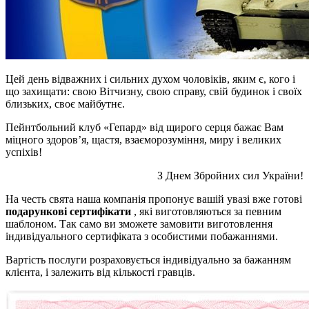
Цей день відважних і сильних духом чоловіків, яким є, кого і
що захищати: свою Вітчизну, свою справу, свій будинок і своїх
близьких, своє майбутнє.
Пейнтбольний клуб «Гепард» від щирого серця бажає Вам
міцного здоров’я, щастя, взаєморозуміння, миру і великих
успіхів!
З Днем Збройних сил України!
На честь свята наша компанія пропонує вашій увазі вже готові
подарункові сертифікати
, які виготовляються за певним
шаблоном. Так само ви зможете замовити виготовлення
індивідуального сертифіката з особистими побажаннями.
Вартість послуги розраховується індивідуально за бажанням
клієнта, і залежить від кількості гравців.