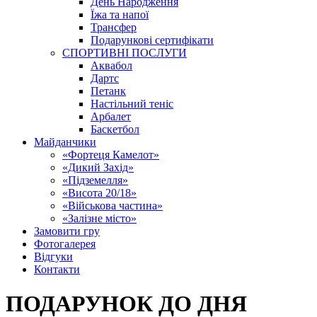
День Народження
Їжа та напої
Трансфер
Подарункові сертифікати
СПОРТИВНІ ПОСЛУГИ
Аквабол
Дартс
Петанк
Настільний теніс
Арбалет
Баскетбол
Майданчики
«Фортеця Камелот»
«Дикий Захід»
«Підземелля»
«Висота 20/18»
«Військова частина»
«Залізне місто»
Замовити гру
Фотогалерея
Відгуки
Контакти
ПОДАРУНОК ДО ДНЯ