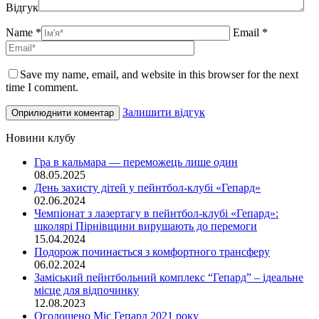
Відгук
Name *
Email *
Save my name, email, and website in this browser for the next
time I comment.
Залишити відгук
Новини клубу
Гра в кальмара — переможець лише один
08.05.2025
День захисту дітей у пейнтбол-клубі «Гепард»
02.06.2024
Чемпіонат з лазертагу в пейнтбол-клубі «Гепард»:
школярі Пірнівщини вирушають до перемоги
15.04.2024
Подорож починається з комфортного трансферу
06.02.2024
Заміський пейнтбольний комплекс “Гепард” – ідеальне
місце для відпочинку
12.08.2023
Оголошено Міс Гепард 2021 року