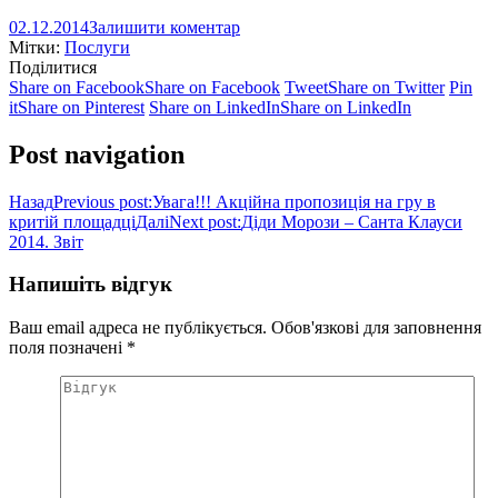
02.12.2014
Залишити коментар
Мітки:
Послуги
Поділитися
Share on Facebook
Share on Facebook
Tweet
Share on Twitter
Pin
it
Share on Pinterest
Share on LinkedIn
Share on LinkedIn
Post navigation
Назад
Previous post:
Увага!!! Акційна пропозиція на гру в
критій площадці
Далі
Next post:
Діди Морози – Санта Клауси
2014. Звіт
Напишіть відгук
Ваш email адреса не публікується. Обов'язкові для заповнення
поля позначені
*