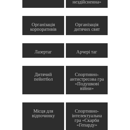
нездійсненна»
Організація
Організація
корпоративів
дитячих свят
Лазертаг
Арчері таг
Дитячий
Спортивно-
пейнтбол
антистресова гра
«Подушкові
війни»
Місця для
Спортивно-
відпочинку
інтелектуальна
гра «Скарби
«Гепарду»