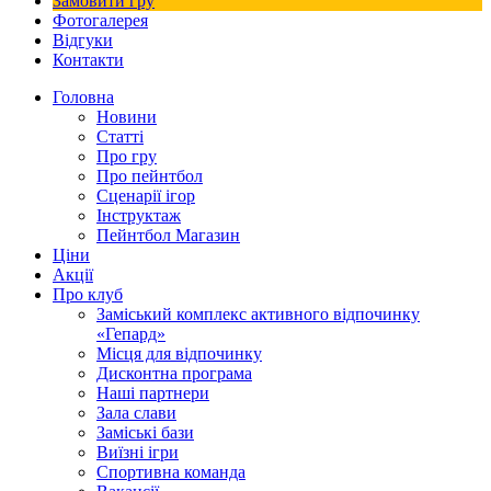
Замовити гру
Фотогалерея
Відгуки
Контакти
Головна
Новини
Статті
Про гру
Про пейнтбол
Сценарії ігор
Інструктаж
Пейнтбол Магазин
Ціни
Акції
Про клуб
Заміський комплекс активного відпочинку
«Гепард»
Місця для відпочинку
Дисконтна програма
Наші партнери
Зала слави
Заміські бази
Виїзні ігри
Спортивна команда