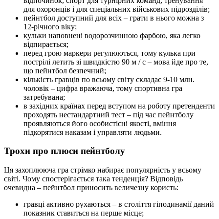
відпочинок, спорт для турнірних команд, тренування
для охоронців і для спеціальних військових підрозділів;
пейнтбол доступний для всіх – грати в нього можна з
12-річного віку;
кульки наповнені водорозчинною фарбою, яка легко
відпирається;
перед грою маркери регулюються, тому кулька при
пострілі летить зі швидкістю 90 м / с – мова йде про те,
що пейнтбол безпечний;
кількість гравців по всьому світу складає 9-10 млн.
чоловік – цифра вражаюча, тому спортивна гра
затребувана;
в західних країнах перед вступом на роботу претенденти
проходять нестандартний тест – під час пейнтболу
проявляються його особистісні якості, вміння
підкорятися наказам і управляти людьми.
Трохи про плюси пейнтболу
Ця захоплююча гра стрімко набирає популярність у всьому
світі. Чому спостерігається така тенденція? Відповідь
очевидна – пейнтбол приносить величезну користь:
гравці активно рухаються – в століття гіподинамії даний
показник ставиться на перше місце;