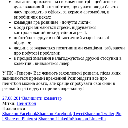
змагання проходять на свіжому повітрі – цей аспект
дуже важливий в плані того, що сучасні люди багато
часу проводять в офісах, за кермом автомобіля, в
виробничих цехах;
командна гра розвиває «почуття ліктя»;
в ході гри знімаються стреси, відбувається
контрольований викид зайвої агресії;
пейнтбол з’єднує в собі тактичний азарт і сильні
відчуття;
людина заряджається позитивними емоціями, забуваючи
про побутові проблеми;
в процесі змагання налагоджуються дружні стосунки в
колективі, виявляється лідер.
У ПК «Гепард» Вас чекають захоплюючі розваги, після яких
залишаються приємні враження! Розповідати все про
пейнтбол можна довго, але краще спробувати свої сили в
реальній грі і відчути прилив адреналіну!
27.08.2014
Залишити коментар
Мітки:
Пейнтбол
Поділитися
Share on Facebook
Share on Facebook
Tweet
Share on Twitter
Pin
it
Share on Pinterest
Share on LinkedIn
Share on LinkedIn