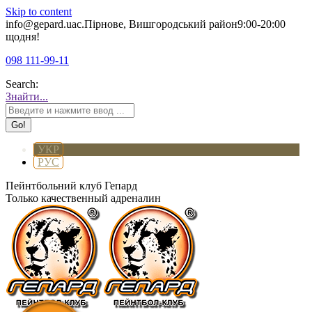
Skip to content
info@gepard.ua
с.Пірнове, Вишгородський район
9:00-20:00
щодня!
098 111-99-11
Search:
Знайти...
УКР
РУС
Пейнтбольний клуб Гепард
Только качественный адреналин