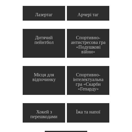
Лазертаг
Арчері таг
Дитячий
Спортивно-
пейнтбол
антистресова гра
«Подушкові
війни»
Місця для
Спортивно-
відпочинку
інтелектуальна
гра «Скарби
«Гепарду»
Хокей з
Їжа та напої
перешкодами