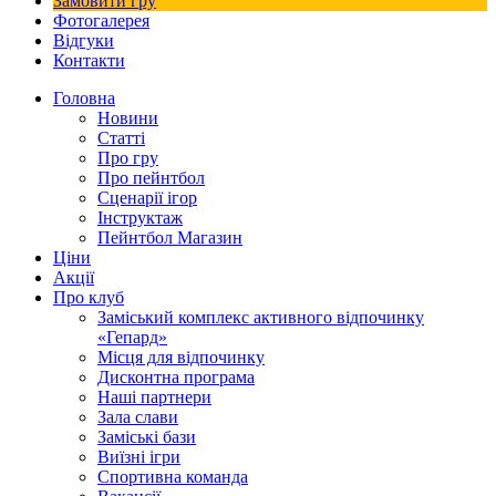
Замовити гру
Фотогалерея
Відгуки
Контакти
Головна
Новини
Статті
Про гру
Про пейнтбол
Сценарії ігор
Інструктаж
Пейнтбол Магазин
Ціни
Акції
Про клуб
Заміський комплекс активного відпочинку
«Гепард»
Місця для відпочинку
Дисконтна програма
Наші партнери
Зала слави
Заміські бази
Виїзні ігри
Спортивна команда