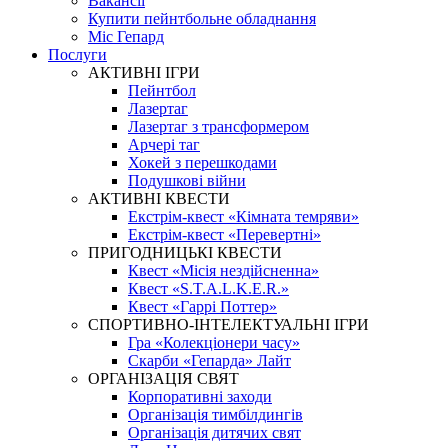
Вакансії
Купити пейнтбольне обладнання
Міс Гепард
Послуги
АКТИВНІ ІГРИ
Пейнтбол
Лазертаг
Лазертаг з трансформером
Арчері таг
Хокей з перешкодами
Подушкові війни
АКТИВНІ КВЕСТИ
Екстрім-квест «Кімната темряви»
Екстрім-квест «Перевертні»
ПРИГОДНИЦЬКІ КВЕСТИ
Квест «Місія нездійсненна»
Квест «S.T.A.L.K.E.R.»
Квест «Гаррі Поттер»
СПОРТИВНО-ІНТЕЛЕКТУАЛЬНІ ІГРИ
Гра «Колекціонери часу»
Скарби «Гепарда» Лайт
ОРГАНІЗАЦІЯ СВЯТ
Корпоративні заходи
Організація тимбілдингів
Організація дитячих свят