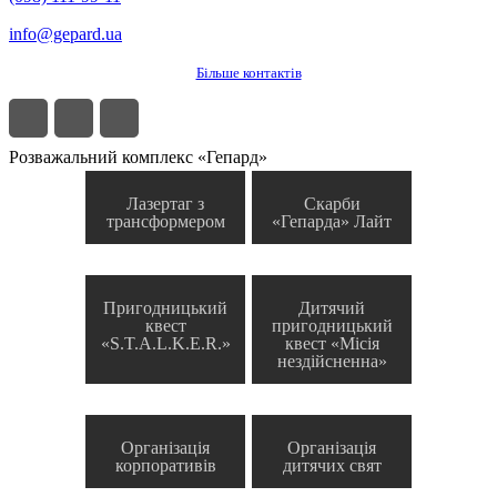
info@gepard.ua
Більше контактів
Розважальний комплекс «Гепард»
Лазертаг з
Скарби
трансформером
«Гепарда» Лайт
Пригодницький
Дитячий
квест
пригодницький
«S.T.A.L.K.E.R.»
квест «Місія
нездійсненна»
Організація
Організація
корпоративів
дитячих свят