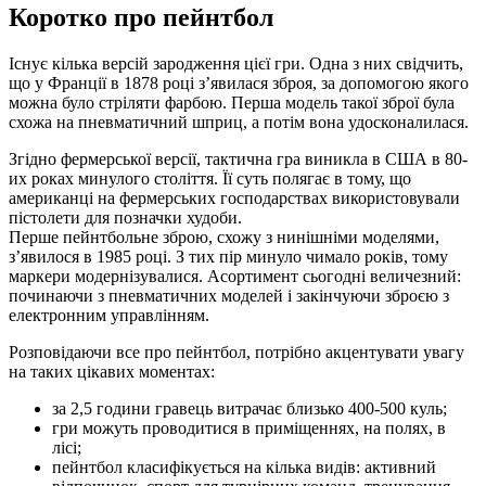
Коротко про пейнтбол
Існує кілька версій зародження цієї гри. Одна з них свідчить,
що у Франції в 1878 році з’явилася зброя, за допомогою якого
можна було стріляти фарбою. Перша модель такої зброї була
схожа на пневматичний шприц, а потім вона удосконалилася.
Згідно фермерської версії, тактична гра виникла в США в 80-
их роках минулого століття. Її суть полягає в тому, що
американці на фермерських господарствах використовували
пістолети для позначки худоби.
Перше пейнтбольне зброю, схожу з нинішніми моделями,
з’явилося в 1985 році. З тих пір минуло чимало років, тому
маркери модернізувалися. Асортимент сьогодні величезний:
починаючи з пневматичних моделей і закінчуючи зброєю з
електронним управлінням.
Розповідаючи все про пейнтбол, потрібно акцентувати увагу
на таких цікавих моментах:
за 2,5 години гравець витрачає близько 400-500 куль;
гри можуть проводитися в приміщеннях, на полях, в
лісі;
пейнтбол класифікується на кілька видів: активний