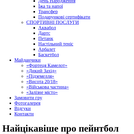
День Народження
Їжа та напої
Трансфер
Подарункові сертифікати
СПОРТИВНІ ПОСЛУГИ
Аквабол
Дартс
Петанк
Настільний теніс
Арбалет
Баскетбол
Майданчики
«Фортеця Камелот»
«Дикий Захід»
«Підземелля»
«Висота 20/18»
«Військова частина»
«Залізне місто»
Замовити гру
Фотогалерея
Відгуки
Контакти
Найцікавіше про пейнтбол