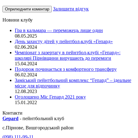
Залишити відгук
Новини клубу
Гра в кальмара — переможець лише один
08.05.2025
День захисту дітей у пейнтбол-клубі «Гепард»
02.06.2024
Чемпіонат з лазертагу в пейнтбол-клубі «Гепард»:
школярі Пірнівщини вирушають до перемоги
15.04.2024
Подорож починається з комфортного трансферу
06.02.2024
Заміський пейнтбольний комплекс “Гепард” – ідеальне
місце для відпочинку
12.08.2023
Оголошено Міс Гепард 2021 року
15.01.2022
Контакти
Gepard
-
пейнтбольний клуб
с.
Пірнове
,
Вишгородський район
(098) 111-99-11