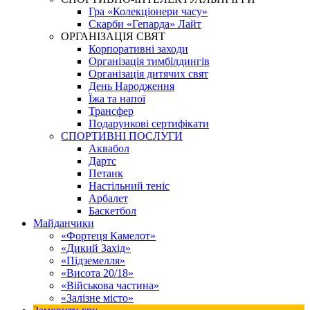
Гра «Колекціонери часу»
Скарби «Гепарда» Лайт
ОРГАНІЗАЦІЯ СВЯТ
Корпоративні заходи
Організація тимбілдингів
Організація дитячих свят
День Народження
Їжа та напої
Трансфер
Подарункові сертифікати
СПОРТИВНІ ПОСЛУГИ
Аквабол
Дартс
Петанк
Настільний теніс
Арбалет
Баскетбол
Майданчики
«Фортеця Камелот»
«Дикий Захід»
«Підземелля»
«Висота 20/18»
«Військова частина»
«Залізне місто»