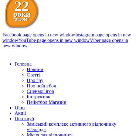
22
роки
разом!
Facebook page opens in new window
Instagram page opens in new
window
YouTube page opens in new window
Viber page opens in
new window
098 111-99-11
Головна
Новини
Статті
Про гру
Про пейнтбол
Сценарії ігор
Інструктаж
Пейнтбол Магазин
Ціни
Акції
Про клуб
Заміський комплекс активного відпочинку
«Гепард»
Місця для відпочинку