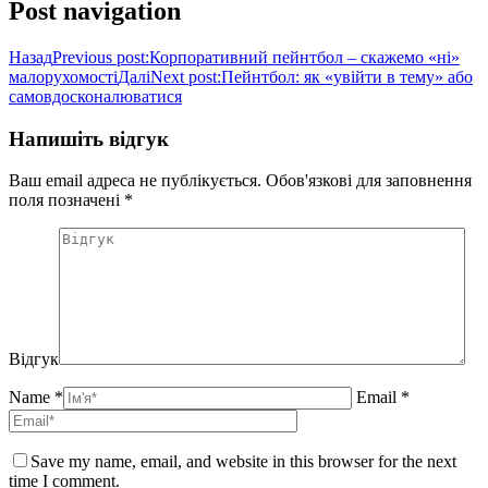
Post navigation
Назад
Previous post:
Корпоративний пейнтбол – скажемо «ні»
малорухомості
Далі
Next post:
Пейнтбол: як «увійти в тему» ​​або
самовдосконалюватися
Напишіть відгук
Ваш email адреса не публікується. Обов'язкові для заповнення
поля позначені
*
Відгук
Name *
Email *
Save my name, email, and website in this browser for the next
time I comment.