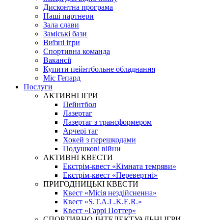
Дисконтна програма
Наші партнери
Зала слави
Заміські бази
Виїзні ігри
Спортивна команда
Вакансії
Купити пейнтбольне обладнання
Міс Гепард
Послуги
АКТИВНІ ІГРИ
Пейнтбол
Лазертаг
Лазертаг з трансформером
Арчері таг
Хокей з перешкодами
Подушкові війни
АКТИВНІ КВЕСТИ
Екстрім-квест «Кімната темряви»
Екстрім-квест «Перевертні»
ПРИГОДНИЦЬКІ КВЕСТИ
Квест «Місія нездійсненна»
Квест «S.T.A.L.K.E.R.»
Квест «Гаррі Поттер»
СПОРТИВНО-ІНТЕЛЕКТУАЛЬНІ ІГРИ