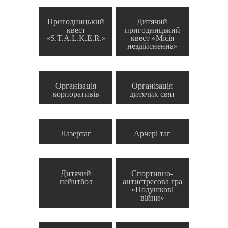
Пригодницький
Дитячий
квест
пригодницький
«S.T.A.L.K.E.R.»
квест «Місія
нездійсненна»
Організація
Організація
корпоративів
дитячих свят
Лазертаг
Арчері таг
Дитячий
Спортивно-
пейнтбол
антистресова гра
«Подушкові
війни»