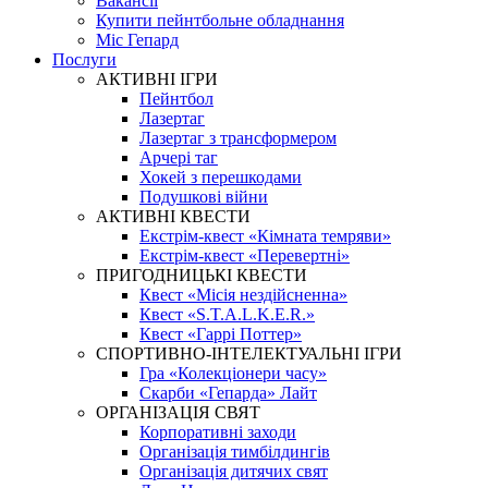
Вакансії
Купити пейнтбольне обладнання
Міс Гепард
Послуги
АКТИВНІ ІГРИ
Пейнтбол
Лазертаг
Лазертаг з трансформером
Арчері таг
Хокей з перешкодами
Подушкові війни
АКТИВНІ КВЕСТИ
Екстрім-квест «Кімната темряви»
Екстрім-квест «Перевертні»
ПРИГОДНИЦЬКІ КВЕСТИ
Квест «Місія нездійсненна»
Квест «S.T.A.L.K.E.R.»
Квест «Гаррі Поттер»
СПОРТИВНО-ІНТЕЛЕКТУАЛЬНІ ІГРИ
Гра «Колекціонери часу»
Скарби «Гепарда» Лайт
ОРГАНІЗАЦІЯ СВЯТ
Корпоративні заходи
Організація тимбілдингів
Організація дитячих свят