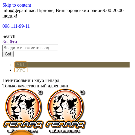
Skip to content
info@gepard.ua
с.Пірнове, Вишгородський район
9:00-20:00
щодня!
098 111-99-11
Search:
Знайти...
УКР
РУС
Пейнтбольний клуб Гепард
Только качественный адреналин