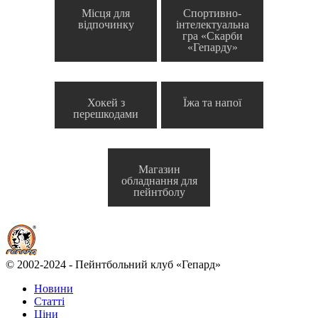
Місця для
Спортивно-
відпочинку
інтелектуальна
гра «Скарби
«Гепарду»
Хокей з
Їжа та напої
перешкодами
Магазин
обладнання для
пейнтболу
© 2002-2024 - Пейнтбольний клуб «Гепард»
Новини
Статті
Ціни