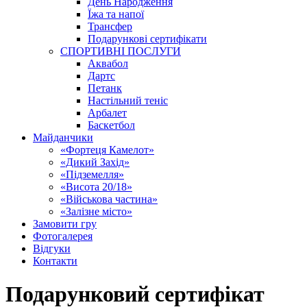
День Народження
Їжа та напої
Трансфер
Подарункові сертифікати
СПОРТИВНІ ПОСЛУГИ
Аквабол
Дартс
Петанк
Настільний теніс
Арбалет
Баскетбол
Майданчики
«Фортеця Камелот»
«Дикий Захід»
«Підземелля»
«Висота 20/18»
«Військова частина»
«Залізне місто»
Замовити гру
Фотогалерея
Відгуки
Контакти
Подарунковий сертифікат