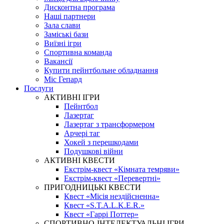
Дисконтна програма
Наші партнери
Зала слави
Заміські бази
Виїзні ігри
Спортивна команда
Вакансії
Купити пейнтбольне обладнання
Міс Гепард
Послуги
АКТИВНІ ІГРИ
Пейнтбол
Лазертаг
Лазертаг з трансформером
Арчері таг
Хокей з перешкодами
Подушкові війни
АКТИВНІ КВЕСТИ
Екстрім-квест «Кімната темряви»
Екстрім-квест «Перевертні»
ПРИГОДНИЦЬКІ КВЕСТИ
Квест «Місія нездійсненна»
Квест «S.T.A.L.K.E.R.»
Квест «Гаррі Поттер»
СПОРТИВНО-ІНТЕЛЕКТУАЛЬНІ ІГРИ