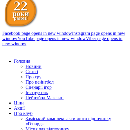
22
роки
разом!
Facebook page opens in new window
Instagram page opens in new
window
YouTube page opens in new window
Viber page opens in
new window
098 111-99-11
Головна
Новини
Статті
Про гру
Про пейнтбол
Сценарії ігор
Інструктаж
Пейнтбол Магазин
Ціни
Акції
Про клуб
Заміський комплекс активного відпочинку
«Гепард»
Місця для відпочинку