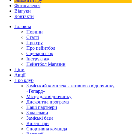
Замовити гру
Фотогалерея
Відгуки
Контакти
Головна
Новини
Статті
Про гру
Про пейнтбол
Сценарії ігор
Інструктаж
Пейнтбол Магазин
Ціни
Акції
Про клуб
Заміський комплекс активного відпочинку
«Гепард»
Місця для відпочинку
Дисконтна програма
Наші партнери
Зала слави
Заміські бази
Виїзні ігри
Спортивна команда