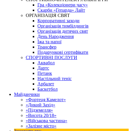
Гра «Колекціонери часу»
Скарби «Гепарда» Лайт
ОРГАНІЗАЦІЯ СВЯТ
Корпоративні заходи
Організація тимбілдингів
Організація дитячих свят
День Народження
Їжа та напої
Трансфер
Подарункові сертифікати
СПОРТИВНІ ПОСЛУГИ
Аквабол
Дартс
Петанк
Настільний теніс
Арбалет
Баскетбол
Майданчики
«Фортеця Камелот»
«Дикий Захід»
«Підземелля»
«Висота 20/18»
«Військова частина»
«Залізне місто»