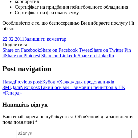
корпоратив
Сертифікат на придбання пейнтбольного обладнання
Сертифікат на фіксовану суму
Особливістю є те, що безпосередньо Ви вибираєте послугу і її
обсяг.
22.02.2011
Залишити коментар
Поділитися
Share on Facebook
Share on Facebook
Tweet
Share on Twitter
Pin
it
Share on Pinterest
Share on LinkedIn
Share on LinkedIn
Post navigation
Назад
Previous post:
Кубок «Халка» для представників
ЗМІ
Далі
Next post:
Такий ось він – зимовий пейнтбол в ПК
«Гепард»
Напишіть відгук
Ваш email адреса не публікується. Обов'язкові для заповнення
поля позначені
*