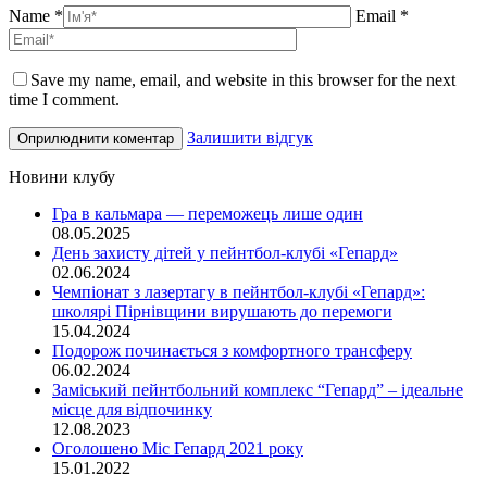
Name *
Email *
Save my name, email, and website in this browser for the next
time I comment.
Залишити відгук
Новини клубу
Гра в кальмара — переможець лише один
08.05.2025
День захисту дітей у пейнтбол-клубі «Гепард»
02.06.2024
Чемпіонат з лазертагу в пейнтбол-клубі «Гепард»:
школярі Пірнівщини вирушають до перемоги
15.04.2024
Подорож починається з комфортного трансферу
06.02.2024
Заміський пейнтбольний комплекс “Гепард” – ідеальне
місце для відпочинку
12.08.2023
Оголошено Міс Гепард 2021 року
15.01.2022