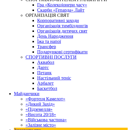
Гра «Колекціонери часу»
Скарби «Гепарда» Лайт
ОРГАНІЗАЦІЯ СВЯТ
Корпоративні заходи
Організація тимбілдингів
Організація дитячих свят
День Народження
Їжа та напої
Трансфер
Подарункові сертифікати
СПОРТИВНІ ПОСЛУГИ
Аквабол
Дартс
Петанк
Настільний теніс
Арбалет
Баскетбол
Майданчики
«Фортеця Камелот»
«Дикий Захід»
«Підземелля»
«Висота 20/18»
«Військова частина»
«Залізне місто»