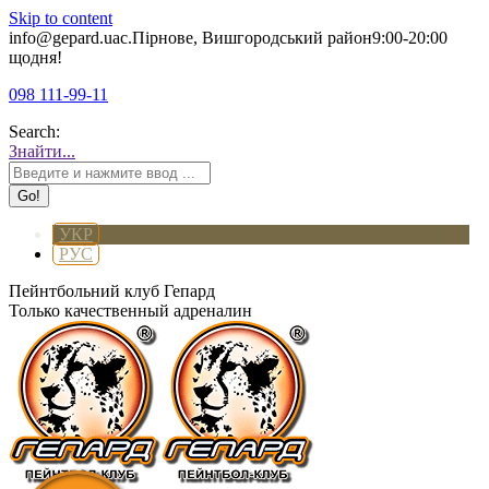
Skip to content
info@gepard.ua
с.Пірнове, Вишгородський район
9:00-20:00
щодня!
098 111-99-11
Search:
Знайти...
УКР
РУС
Пейнтбольний клуб Гепард
Только качественный адреналин