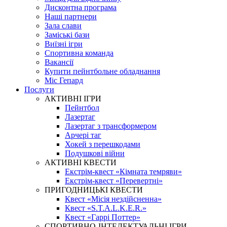
Дисконтна програма
Наші партнери
Зала слави
Заміські бази
Виїзні ігри
Спортивна команда
Вакансії
Купити пейнтбольне обладнання
Міс Гепард
Послуги
АКТИВНІ ІГРИ
Пейнтбол
Лазертаг
Лазертаг з трансформером
Арчері таг
Хокей з перешкодами
Подушкові війни
АКТИВНІ КВЕСТИ
Екстрім-квест «Кімната темряви»
Екстрім-квест «Перевертні»
ПРИГОДНИЦЬКІ КВЕСТИ
Квест «Місія нездійсненна»
Квест «S.T.A.L.K.E.R.»
Квест «Гаррі Поттер»
СПОРТИВНО-ІНТЕЛЕКТУАЛЬНІ ІГРИ