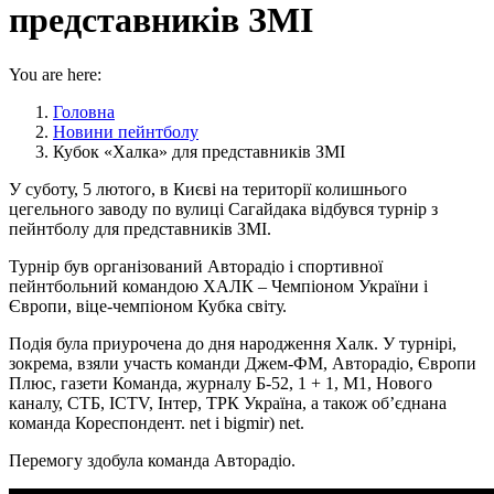
представників ЗМІ
You are here:
Головна
Новини пейнтболу
Кубок «Халка» для представників ЗМІ
У суботу, 5 лютого, в Києві на території колишнього
цегельного заводу по вулиці Сагайдака відбувся турнір з
пейнтболу для представників ЗМІ.
Турнір був організований Авторадіо і спортивної
пейнтбольний командою ХАЛК – Чемпіоном України і
Європи, віце-чемпіоном Кубка світу.
Подія була приурочена до дня народження Халк. У турнірі,
зокрема, взяли участь команди Джем-ФМ, Авторадіо, Європи
Плюс, газети Команда, журналу Б-52, 1 + 1, М1, Нового
каналу, СТБ, ICTV, Інтер, ТРК Україна, а також об’єднана
команда Кореспондент. net і bigmir) net.
Перемогу здобула команда Авторадіо.