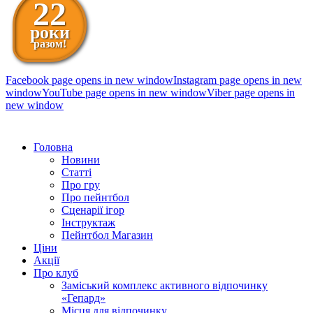
22
роки
разом!
Facebook page opens in new window
Instagram page opens in new
window
YouTube page opens in new window
Viber page opens in
new window
098 111-99-11
Головна
Новини
Статті
Про гру
Про пейнтбол
Сценарії ігор
Інструктаж
Пейнтбол Магазин
Ціни
Акції
Про клуб
Заміський комплекс активного відпочинку
«Гепард»
Місця для відпочинку