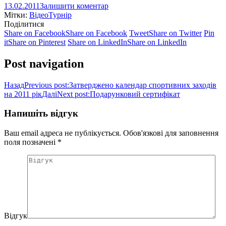
13.02.2011
Залишити коментар
Мітки:
Відео
Турнір
Поділитися
Share on Facebook
Share on Facebook
Tweet
Share on Twitter
Pin
it
Share on Pinterest
Share on LinkedIn
Share on LinkedIn
Post navigation
Назад
Previous post:
Затверджено календар спортивних заходів
на 2011 рік
Далі
Next post:
Подарунковий сертифікат
Напишіть відгук
Ваш email адреса не публікується. Обов'язкові для заповнення
поля позначені
*
Відгук