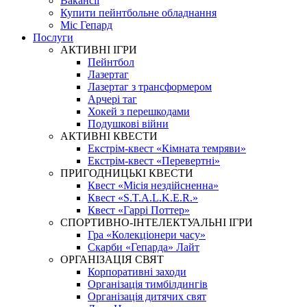
Вакансії
Купити пейнтбольне обладнання
Міс Гепард
Послуги
АКТИВНІ ІГРИ
Пейнтбол
Лазертаг
Лазертаг з трансформером
Арчері таг
Хокей з перешкодами
Подушкові війни
АКТИВНІ КВЕСТИ
Екстрім-квест «Кімната темряви»
Екстрім-квест «Перевертні»
ПРИГОДНИЦЬКІ КВЕСТИ
Квест «Місія нездійсненна»
Квест «S.T.A.L.K.E.R.»
Квест «Гаррі Поттер»
СПОРТИВНО-ІНТЕЛЕКТУАЛЬНІ ІГРИ
Гра «Колекціонери часу»
Скарби «Гепарда» Лайт
ОРГАНІЗАЦІЯ СВЯТ
Корпоративні заходи
Організація тимбілдингів
Організація дитячих свят