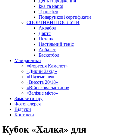
День Народження
Їжа та напої
Трансфер
Подарункові сертифікати
СПОРТИВНІ ПОСЛУГИ
Аквабол
Дартс
Петанк
Настільний теніс
Арбалет
Баскетбол
Майданчики
«Фортеця Камелот»
«Дикий Захід»
«Підземелля»
«Висота 20/18»
«Військова частина»
«Залізне місто»
Замовити гру
Фотогалерея
Відгуки
Контакти
Кубок «Халка» для