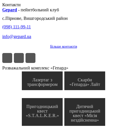
Контакти
Gepard
-
пейнтбольний клуб
с.
Пірнове
,
Вишгородський район
(098) 111-99-11
info@gepard.ua
Більше контактів
Розважальний комплекс «Гепард»
Лазертаг з
Скарби
трансформером
«Гепарда» Лайт
Пригодницький
Дитячий
квест
пригодницький
«S.T.A.L.K.E.R.»
квест «Місія
нездійсненна»