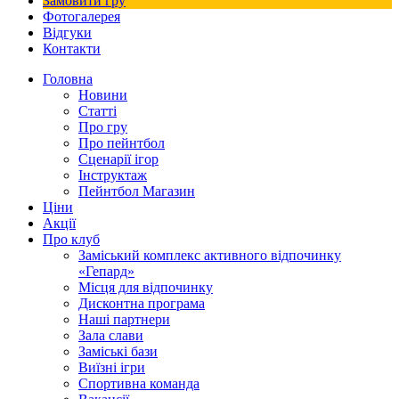
Замовити гру
Фотогалерея
Відгуки
Контакти
Головна
Новини
Статті
Про гру
Про пейнтбол
Сценарії ігор
Інструктаж
Пейнтбол Магазин
Ціни
Акції
Про клуб
Заміський комплекс активного відпочинку
«Гепард»
Місця для відпочинку
Дисконтна програма
Наші партнери
Зала слави
Заміські бази
Виїзні ігри
Спортивна команда