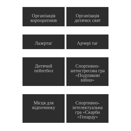
Організація
Організація
корпоративів
дитячих свят
Лазертаг
Арчері таг
Дитячий
Спортивно-
пейнтбол
антистресова гра
«Подушкові
війни»
Місця для
Спортивно-
відпочинку
інтелектуальна
гра «Скарби
«Гепарду»