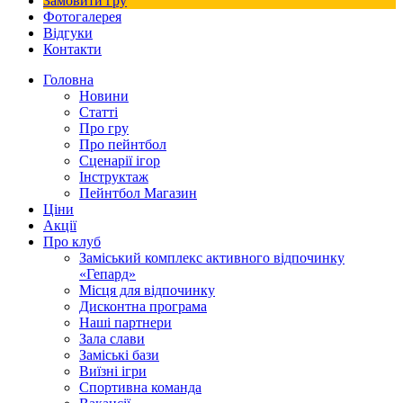
Замовити гру
Фотогалерея
Відгуки
Контакти
Головна
Новини
Статті
Про гру
Про пейнтбол
Сценарії ігор
Інструктаж
Пейнтбол Магазин
Ціни
Акції
Про клуб
Заміський комплекс активного відпочинку
«Гепард»
Місця для відпочинку
Дисконтна програма
Наші партнери
Зала слави
Заміські бази
Виїзні ігри
Спортивна команда