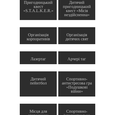
Пригодницький
Дитячий
квест
пригодницький
«S.T.A.L.K.E.R.»
квест «Місія
нездійсненна»
Організація
Організація
корпоративів
дитячих свят
Лазертаг
Арчері таг
Дитячий
Спортивно-
пейнтбол
антистресова гра
«Подушкові
війни»
Місця для
Спортивно-