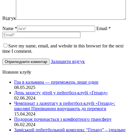
Відгук
Name *
Email *
Save my name, email, and website in this browser for the next
time I comment.
Залишити відгук
Новини клубу
Гра в кальмара — переможець лише один
08.05.2025
День захисту дітей у пейнтбол-клубі «Гепард»
02.06.2024
Чемпіонат з лазертагу в пейнтбол-клубі «Гепард»:
школярі Пірнівщини вирушають до перемоги
15.04.2024
Подорож починається з комфортного трансферу
06.02.2024
Заміський пейнтбольний комплекс “Гепард” – ідеальне