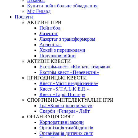
Вакансії
Купити пейнтбольне обладнання
Міс Гепард
Послуги
АКТИВНІ ІГРИ
Пейнтбол
Лазертаг
Лазертаг з трансформером
Арчері таг
Хокей з перешкодами
Подушкові війни
АКТИВНІ КВЕСТИ
Екстрім-квест «Кімната темряви»
Екстрім-квест «Перевертні»
ПРИГОДНИЦЬКІ КВЕСТИ
Квест «Місія нездійсненна»
Квест «S.T.A.L.K.E.R.»
Квест «Гаррі Поттер»
СПОРТИВНО-ІНТЕЛЕКТУАЛЬНІ ІГРИ
Гра «Колекціонери часу»
Скарби «Гепарда» Лайт
ОРГАНІЗАЦІЯ СВЯТ
Корпоративні заходи
Організація тимбілдингів
Організація дитячих свят