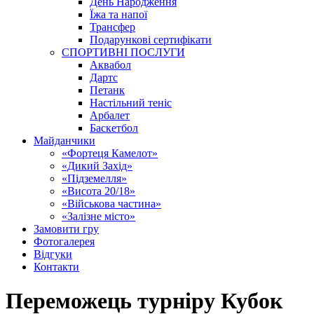
День Народження
Їжа та напої
Трансфер
Подарункові сертифікати
СПОРТИВНІ ПОСЛУГИ
Аквабол
Дартс
Петанк
Настільний теніс
Арбалет
Баскетбол
Майданчики
«Фортеця Камелот»
«Дикий Захід»
«Підземелля»
«Висота 20/18»
«Військова частина»
«Залізне місто»
Замовити гру
Фотогалерея
Відгуки
Контакти
Переможець турніру Кубок