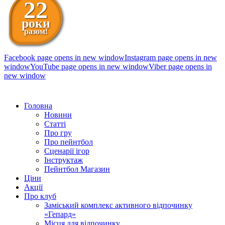
22
роки
разом!
Facebook page opens in new window
Instagram page opens in new
window
YouTube page opens in new window
Viber page opens in
new window
098 111-99-11
Головна
Новини
Статті
Про гру
Про пейнтбол
Сценарії ігор
Інструктаж
Пейнтбол Магазин
Ціни
Акції
Про клуб
Заміський комплекс активного відпочинку
«Гепард»
Місця для відпочинку