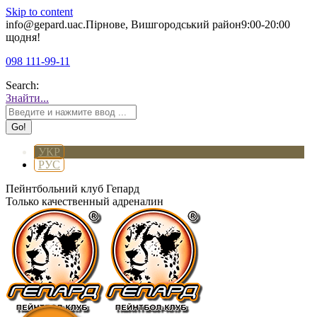
Skip to content
info@gepard.ua
с.Пірнове, Вишгородський район
9:00-20:00
щодня!
098 111-99-11
Search:
Знайти...
УКР
РУС
Пейнтбольний клуб Гепард
Только качественный адреналин