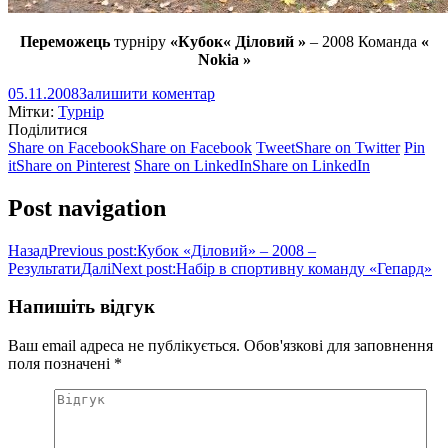
Переможець
турніру
«Кубок« Діловий »
– 2008 Команда
«
Nokia »
05.11.2008
Залишити коментар
Мітки:
Турнір
Поділитися
Share on Facebook
Share on Facebook
Tweet
Share on Twitter
Pin
it
Share on Pinterest
Share on LinkedIn
Share on LinkedIn
Post navigation
Назад
Previous post:
Кубок «Діловий» – 2008 –
Результати
Далі
Next post:
Набір в спортивну команду «Гепард»
Напишіть відгук
Ваш email адреса не публікується. Обов'язкові для заповнення
поля позначені
*