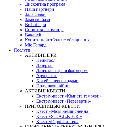
Дисконтна програма
Наші партнери
Зала слави
Заміські бази
Виїзні ігри
Спортивна команда
Вакансії
Купити пейнтбольне обладнання
Міс Гепард
Послуги
АКТИВНІ ІГРИ
Пейнтбол
Лазертаг
Лазертаг з трансформером
Арчері таг
Хокей з перешкодами
Подушкові війни
АКТИВНІ КВЕСТИ
Екстрім-квест «Кімната темряви»
Екстрім-квест «Перевертні»
ПРИГОДНИЦЬКІ КВЕСТИ
Квест «Місія нездійсненна»
Квест «S.T.A.L.K.E.R.»
Квест «Гаррі Поттер»
СПОРТИВНО-ІНТЕЛЕКТУАЛЬНІ ІГРИ