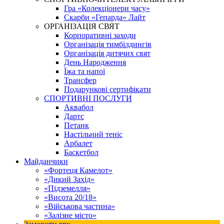
Гра «Колекціонери часу»
Скарби «Гепарда» Лайт
ОРГАНІЗАЦІЯ СВЯТ
Корпоративні заходи
Організація тимбілдингів
Організація дитячих свят
День Народження
Їжа та напої
Трансфер
Подарункові сертифікати
СПОРТИВНІ ПОСЛУГИ
Аквабол
Дартс
Петанк
Настільний теніс
Арбалет
Баскетбол
Майданчики
«Фортеця Камелот»
«Дикий Захід»
«Підземелля»
«Висота 20/18»
«Військова частина»
«Залізне місто»