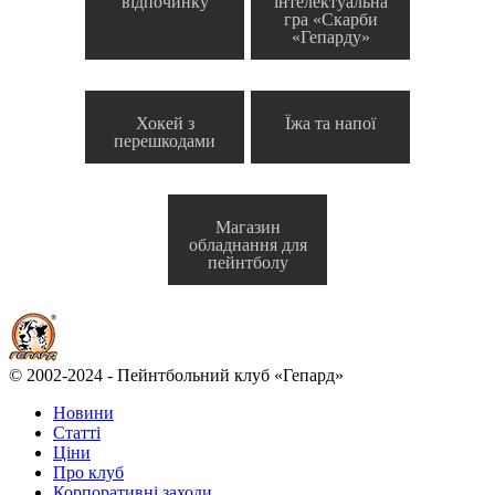
відпочинку
інтелектуальна
гра «Скарби
«Гепарду»
Хокей з
Їжа та напої
перешкодами
Магазин
обладнання для
пейнтболу
© 2002-2024 - Пейнтбольний клуб «Гепард»
Новини
Статті
Ціни
Про клуб
Корпоративні заходи